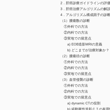
2．肝癌診療ガイドラインの評
3．肝癌治療アルゴリズムの解
4．アルゴリズム構成因子の診
（1）腫瘍数の診断
①外科での方法
②内科での方法
③実地での留意点
a) EOB造影MRIの意義
b) どこまでが治療対象か？
（2）腫瘍径の診断
①外科での方法
②内科での方法
③実地での留意点
（3）血管侵襲の診断
①外科での方法
②内科での方法
③実地での留意点
a) dynamic CTの役割
b) 経動脈性造影ＣＴの有用