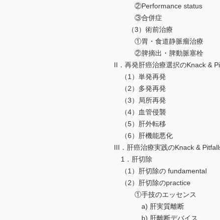
②Performance status
③合併症
（3）術前治療
①胃・食道静脈瘤治療
②脾摘出・脾動脈塞栓
II．再発肝癌治療選択のKnack & Pitf
（1）単発再発
（2）多発再発
（3）局所再発
（4）血管侵襲
（5）肝外転移
（6）肝機能悪化
III．肝癌治療実践のKnack & Pitfall
1．肝切除
（1）肝切除の fundamental
（2）肝切除のpractice
①手技のエッセンス
a) 肝実質離断
b) 肝離断デバイス