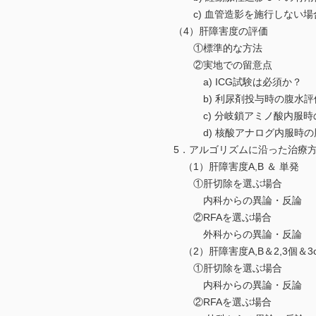
c) 血管造影を施行しない場
（4）肝障害度の評価
①標準的な方法
②実地での留意点
a) ICG試験は必須か？
b) 利尿剤投与時の腹水評
c) 分岐鎖アミノ酸内服時
d) 核酸アナログ内服時の
5．アルゴリズムに沿った治療方針 （
（1）肝障害度A,B ＆ 単発
①肝切除を選ぶ場合
内科からの異論・反論
②RFAを選ぶ場合
外科からの異論・反論
（2）肝障害度A,B＆2,3個＆3
①肝切除を選ぶ場合
内科からの異論・反論
②RFAを選ぶ場合