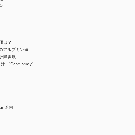
合
価は？
のアルブミン値
肝障害度
Case study）
cm以内