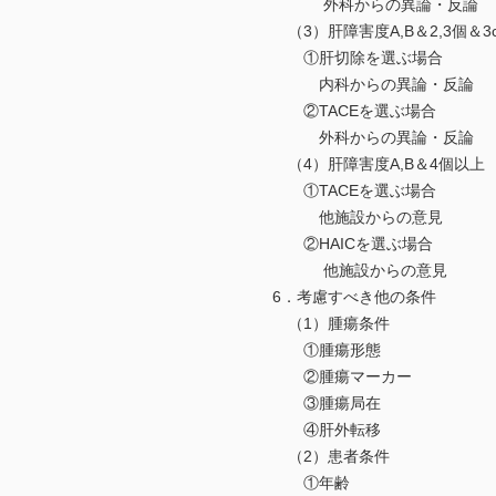
外科からの異論・反論
（3）肝障害度A,B＆2,3個＆3
①肝切除を選ぶ場合
内科からの異論・反論
②TACEを選ぶ場合
外科からの異論・反論
（4）肝障害度A,B＆4個以上
①TACEを選ぶ場合
他施設からの意見
②HAICを選ぶ場合
他施設からの意見
6．考慮すべき他の条件
（1）腫瘍条件
①腫瘍形態
②腫瘍マーカー
③腫瘍局在
④肝外転移
（2）患者条件
①年齢