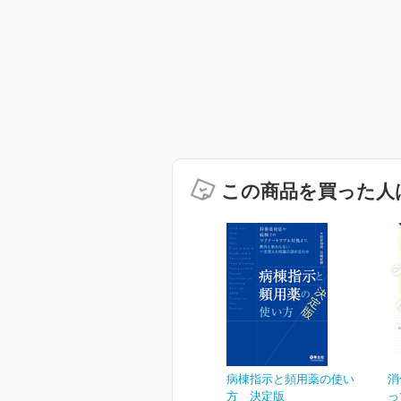
この商品を買った人
病棟指示と頻用薬の使い
消
方 決定版
っ