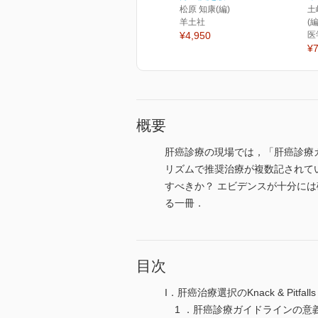
松原 知康(編)
土
羊土社
(
¥4,950
医
¥7
概要
肝癌診療の現場では，「肝癌診療
リズムで推奨治療が複数記されて
すべきか？ エビデンスが十分に
る一冊．
目次
I．肝癌治療選択のKnack & Pitfalls
1 ．肝癌診療ガイドラインの意