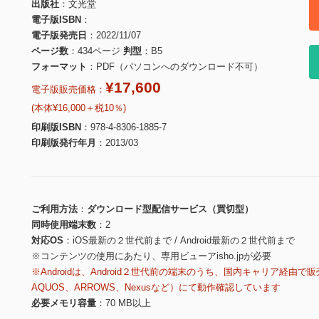
出版社
文光堂
電子版ISBN
電子版発売日
2022/11/07
ページ数
434ページ
判型
B5
フォーマット
PDF（パソコンへのダウンロード不可）
¥17,600
電子版販売価格：
(本体¥16,000＋税10％)
印刷版ISBN
978-4-8306-1885-7
印刷版発行年月
2013/03
ご利用方法
ダウンロード型配信サービス（買切型）
同時使用端末数
2
対応OS
iOS最新の２世代前まで / Android最新の２世代前まで
※コンテンツの使用にあたり、専用ビューアisho.jpが必要
※Androidは、Android２世代前の端末のうち、国内キャリア経由で販
AQUOS、ARROWS、Nexusなど）にて動作確認しています
必要メモリ容量
70 MB以上