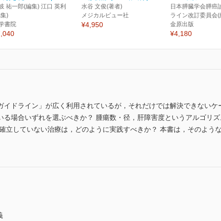
岐 祐一郎(編集) 江口 英利
水谷 文俊(著者)
日本膵臓学会膵癌
編集)
メジカルビュー社
ライン改訂委員会(
学書院
¥4,950
金原出版
,040
¥4,180
ガイドライン」が広く利用されているが，それだけでは解決できないケ
いる場合いずれを選ぶべきか？ 腫瘍数・径，肝障害度というアルゴリ
は確立していない治療は，どのように実践すべきか？ 本書は，そのよう
義