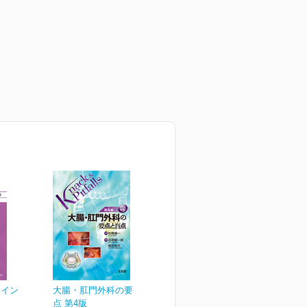
ライン
大腸・肛門外科の要点と盲
点 第4版