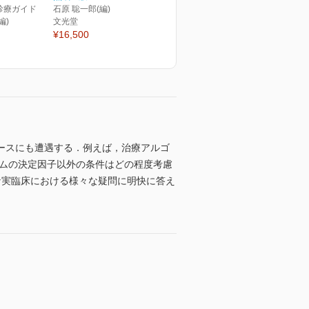
診療ガイド
石原 聡一郎(編)
編)
文光堂
¥16,500
ースにも遭遇する．例えば，治療アルゴ
ズムの決定因子以外の条件はどの程度考慮
な実臨床における様々な疑問に明快に答え