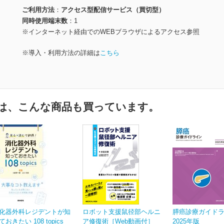
ご利用方法
アクセス型配信サービス（買切型）
同時使用端末数
1
※インターネット経由でのWEBブラウザによるアクセス参照
※導入・利用方法の詳細は
こちら
は、こんな商品も買っています。
化器外科レジデントが知
ロボット支援鼠径部ヘルニ
膵癌診療ガイド
ておきたい 108 topics
ア修復術［Web動画付］
2025年版