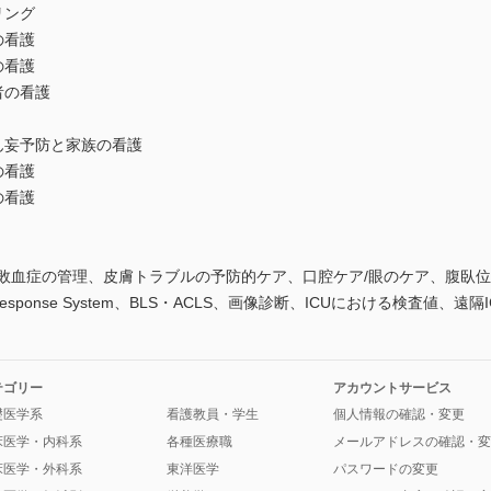
リング
の看護
の看護
者の看護
ん妄予防と家族の看護
の看護
の看護
敗血症の管理、皮膚トラブルの予防的ケア、口腔ケア/眼のケア、腹臥位
esponse System、BLS・ACLS、画像診断、ICUにおける検査値、遠隔
テゴリー
アカウントサービス
礎医学系
看護教員・学生
個人情報の確認・変更
床医学・内科系
各種医療職
メールアドレスの確認・変
床医学・外科系
東洋医学
パスワードの変更