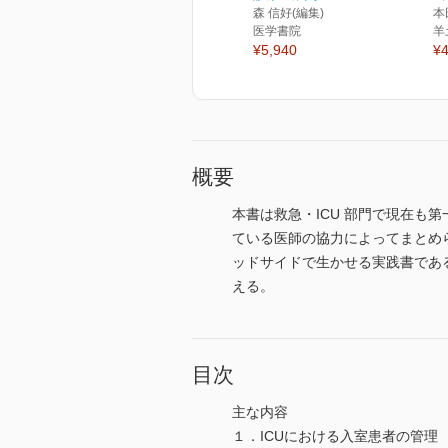
森 信好(編集)
本
医学書院
羊
¥5,940
¥4
概要
本書は救急・ICU 部門で現在
ている医師の協力によってまとめら
ッドサイドで生かせる実践書である
える。
目次
主な内容
１．ICUにおける入室患者の管理