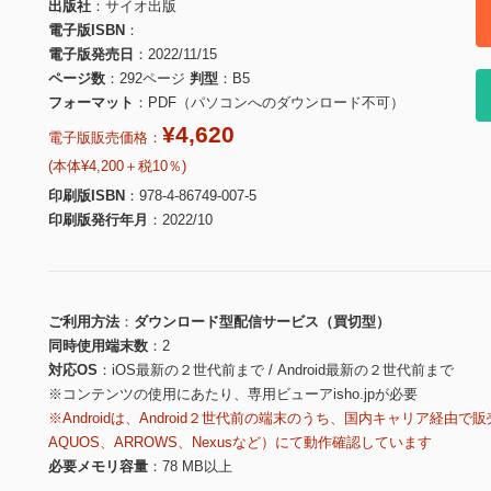
出版社
サイオ出版
電子版ISBN
電子版発売日
2022/11/15
ページ数
292ページ
判型
B5
フォーマット
PDF（パソコンへのダウンロード不可）
¥4,620
電子版販売価格：
(本体¥4,200＋税10％)
印刷版ISBN
978-4-86749-007-5
印刷版発行年月
2022/10
ご利用方法
ダウンロード型配信サービス（買切型）
同時使用端末数
2
対応OS
iOS最新の２世代前まで / Android最新の２世代前まで
※コンテンツの使用にあたり、専用ビューアisho.jpが必要
※Androidは、Android２世代前の端末のうち、国内キャリア経由で販
AQUOS、ARROWS、Nexusなど）にて動作確認しています
必要メモリ容量
78 MB以上