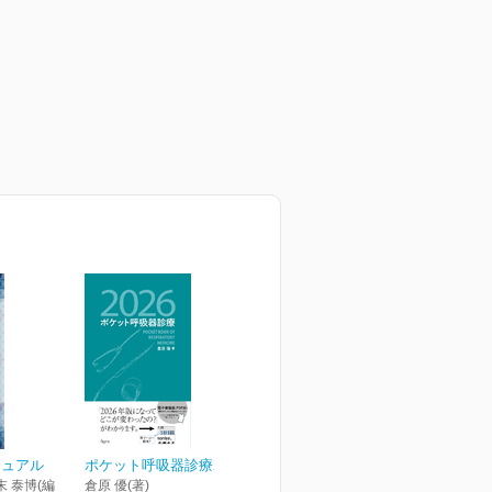
ニュアル
ポケット呼吸器診療2026
末 泰博(編
倉原 優(著)