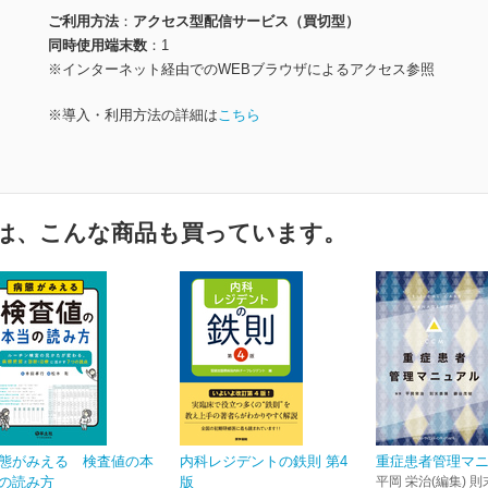
ご利用方法
アクセス型配信サービス（買切型）
同時使用端末数
1
※インターネット経由でのWEBブラウザによるアクセス参照
※導入・利用方法の詳細は
こちら
は、こんな商品も買っています。
態がみえる 検査値の本
内科レジデントの鉄則 第4
重症患者管理マ
の読み方
版
平岡 栄治(編集) 則