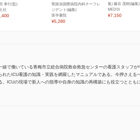
集) 藤谷 茂樹(編集)
田 孝行(監)
聖路加国際病院内科チーフレ
MEDSI
土社
ジデント(編集)
¥7,150
,400
医学書院
¥5,280
も第一線で働いている青梅市立総合病院救命救急センターの看護スタッフ
れたICU看護の知識・実践を網羅したマニュアルである。今押さえるべ
。ICUの現場で新人への指導や自身の知識の再構築にも役立つとともに