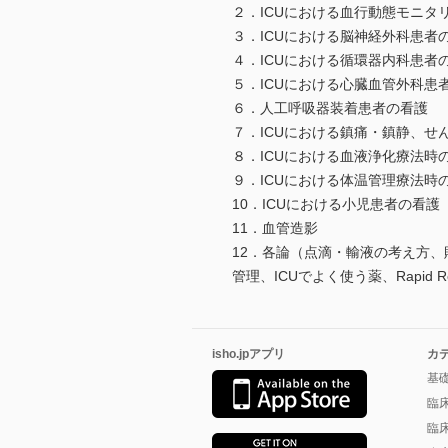
２．ICUにおける血行動態モニタ
３．ICUにおける脳神経外科患者
４．ICUにおける循環器内科患者
５．ICUにおける心臓血管外科患
６．人工呼吸器装着患者の看護
７．ICUにおける鎮痛・鎮静、せ
８．ICUにおける血液浄化療法時
９．ICUにおける体温管理療法時
10．ICUにおける小児患者の看護
11．血管造影
12．各論（点滴・輸液の考え方、
管理、ICUでよく使う薬、Rapid R
isho.jpアプリ
カ
基
臨
臨