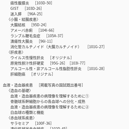
癌性腹膜炎 ［103D-50］
GIST ［103D-26］
迷入膵 ［96A-25］
〈小腸・結腸疾患〉
大腸結核 ［95D-24］
アメーバ赤痢 ［104I-66］
ランブル鞭毛虫症 ［105A-37］
潰瘍性大腸炎 ［96I-11］
消化管カルチノイド（大腸カルチノイド） ［101G-27］
〈肝疾患〉
ウイルス性慢性肝炎 ［オリジナル］
原発性胆汁性肝硬変 ［95G-26］［103I-77］
アルコール性・非アルコール性脂肪性肝炎 ［101G-28］
肝細胞癌 ［オリジナル］
血液・造血器疾患 ［掲載写真の国試既出番号］
〈造血の基礎〉
血液・造血器疾患の病理像を理解するために①
骨髄球系幹細胞からの各血球への分化・成熟
血液・造血器疾患の病理像を理解するために②
白血球の種類と機能
〈赤血球系疾患〉
サラセミア ［100F-36］
遺伝性球状赤血球症 ［102D-45］