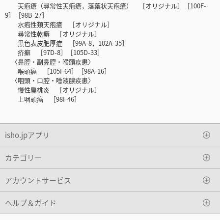
天疱瘡（尋常性天疱瘡，落葉状天疱瘡） ［オリジナル］［100F-
9］［98B-27］
水疱性類天疱瘡 ［オリジナル］
尋常性乾癬 ［オリジナル］
黒色表皮肥厚症 ［99A-8，102A-35］
疥癬 ［97D-8］［105D-33］
〈鼻腔・副鼻腔・喉頭疾患〉
喉頭癌 ［105I-64］［98A-16］
〈咽頭・口腔・唾液腺疾患〉
慢性扁桃炎 ［オリジナル］
上咽頭癌 ［98I-46］
isho.jpアプリ
カテゴリー
アカウントサービス
ヘルプ＆ガイド