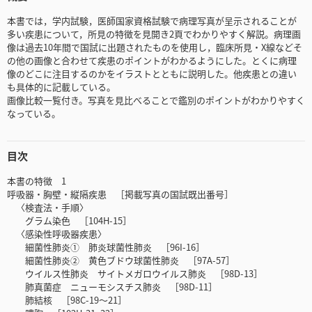
本書では，学内試験，医師国家資格試験で病理写真が呈示されることが
多い疾患について，所見の特徴を見開き2頁でわかりやすく解説。病理画
像は過去10年間で国試に出題されたものを使用し，臨床所見・X線などそ
の他の画像と合わせて疾患のポイントがわかるようにした。とくに病理
像のどこに注目するのかをイラストとともに説明した。他疾患との違い
も具体的に記載している。
画像比較一覧付き。写真を見比べることで鑑別のポイントがわかりやすく
なっている。
目次
本書の特徴 1
呼吸器・胸壁・縦隔疾患 ［掲載写真の国試既出番号］
〈検査法・手順〉
グラム染色 ［104H-15］
〈感染性呼吸器疾患〉
細菌性肺炎① 肺炎球菌性肺炎 ［96I-16］
細菌性肺炎② 黄色ブドウ球菌性肺炎 ［97A-57］
ウイルス性肺炎 サイトメガロウイルス肺炎 ［98D-13］
肺真菌症 ニューモシスチス肺炎 ［98D-11］
肺結核 ［98C-19〜21］