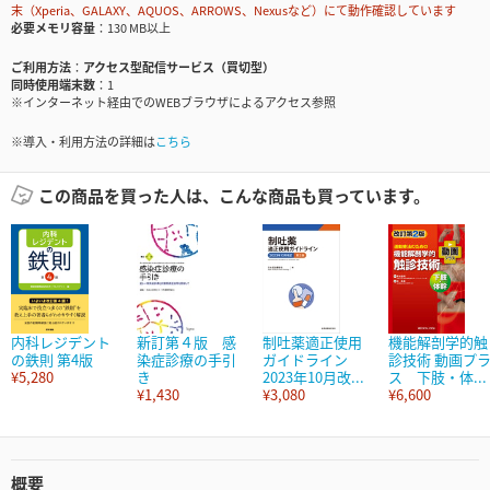
末（Xperia、GALAXY、AQUOS、ARROWS、Nexusなど）にて動作確認しています
必要メモリ容量
130 MB以上
ご利用方法
アクセス型配信サービス（買切型）
同時使用端末数
1
※インターネット経由でのWEBブラウザによるアクセス参照
※導入・利用方法の詳細は
こちら
この商品を買った人は、こんな商品も買っています。
内科レジデント
新訂第４版 感
制吐薬適正使用
機能解剖学的触
の鉄則 第4版
染症診療の手引
ガイドライン
診技術 動画プ
¥5,280
き
2023年10月改...
ス 下肢・体...
¥1,430
¥3,080
¥6,600
概要