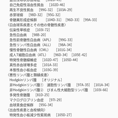
自己免疫性溶血性貧血 ［102D-46］
再生不良性貧血 ［99G-32］［103A-29］
赤芽球癆 ［98D-32］［95G-32］
骨髄異形成症候群 ［104D-31］［96D-33］［99A-33］
〈白血球系疾患とその他の骨髄性疾患〉
伝染性単核症 ［103I-72］
急性白血病 ［98B-20］
急性前骨髄性白血病（APL） ［99G-33］
急性リンパ性白血病（ALL） ［98A-34］
慢性骨髄性白血病（CML） ［101G-34］
成人T細胞白血病（ATL） ［96D-34］［105E-42］
特発性骨髄線維症 ［102D-47］［105D-44］
真性赤血球増多症 ［101A-33］
本態性血小板血症 ［103G-39］
〈悪性リンパ腫と類縁疾患〉
Hodgkinリンパ腫 ［オリジナル］
非Hodgkinリンパ腫① 濾胞性リンパ腫 ［97A-35］［101A-34］
非Hodgkinリンパ腫② びまん性大細胞型リンパ腫 ［103I-66］
多発性骨髄腫 ［81D-25］
マクログロブリン血症 ［97I-29］
血球貪食症候群 ［95G-34］
〈出血性疾患と血栓傾向〉
特発性血小板減少性紫斑病 ［105D-27］