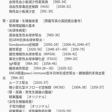
血栓性血小板減少性紫斑病 ［98D-34］
溶血性尿毒症症候群（HUS） ［103A-31］
偽性血小板減少症 ［95C-30］
腎・泌尿器・生殖器疾患 ［掲載写真の国試既出番号］
腎病理組織の基本
〈糸球体病変〉
感染後急性糸球体腎炎 ［96D-36］
抗GBM抗体糸球体腎炎・
Goodpasture症候群 ［105G-24］［100A-41,104A-47］
膜性腎症 ［102D-50］［104E-67〜69］［105I-79］
膜性増殖性糸球体腎炎（MPGN） ［103A-42］
巣状分節性糸球体硬化症（FSGS） ［99H-20］
IgA腎症 ［98A-36］［105A-46］
糖尿病性腎症 ［95H-28〜30］［102D-52］
ANCA関連pauci-immune型半月体形成性腎炎・顕微鏡的多発血管
炎 ［99A-35］
ループス腎炎 ［101G-37］
微小変化型ネフローゼ症候群（MCNS） ［100A-38］［105I-57］
〈腎・尿路・男性生殖器の腫瘍〉
精巣腫瘍 ［オリジナル］
〈女性生殖器疾患〉
子宮内膜症 ［オリジナル］
卵巣腫瘍① 成熟嚢胞奇形腫 ［102D-59］