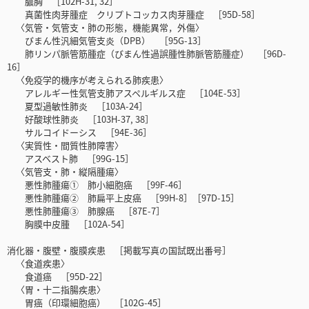
膿胸 ［102H-31, 32］
真菌性肉芽腫症 クリプトコッカス肉芽腫症 ［95D-58］
〈気管・気管支・肺の形態，機能異常，外傷〉
びまん性汎細気管支炎（DPB） ［95G-13］
肺リンパ脈管筋腫症（びまん性過誤腫性肺脈管筋腫症） ［96D-
16］
〈免疫学的機序が考えられる肺疾患〉
アレルギー性気管支肺アスペルギルス症 ［104E-53］
夏型過敏性肺炎 ［103A-24］
好酸球性肺炎 ［103H-37, 38］
サルコイドーシス ［94E-36］
〈実質性・間質性肺障害〉
アスベスト肺 ［99G-15］
〈気管支・肺・縦隔腫瘍〉
悪性肺腫瘍① 肺小細胞癌 ［99F-46］
悪性肺腫瘍② 肺扁平上皮癌 ［99H-8］［97D-15］
悪性肺腫瘍③ 肺腺癌 ［87E-7］
胸膜中皮腫 ［102A-54］
消化器・腹壁・腹膜疾患 ［掲載写真の国試既出番号］
〈食道疾患〉
食道癌 ［95D-22］
〈胃・十二指腸疾患〉
胃癌（印環細胞癌） ［102G-45］