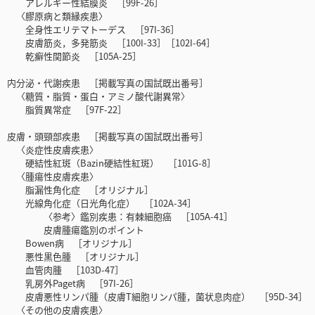
アレルギー性結膜炎 ［99F-26］
〈膠原病と類縁疾患〉
全身性エリテマトーデス ［97I-36］
皮膚筋炎，多発筋炎 ［100I-33］［102I-64］
乾癬性関節炎 ［105A-25］
内分泌・代謝疾患 ［掲載写真の国試既出番号］
〈糖質・脂質・蛋白・アミノ酸代謝異常〉
脂質異常症 ［97F-22］
皮膚・頭頸部疾患 ［掲載写真の国試既出番号］
〈炎症性皮膚疾患〉
硬結性紅斑（Bazin硬結性紅斑） ［101G-8］
〈腫瘍性皮膚疾患〉
脂漏性角化症 ［オリジナル］
光線角化症（日光角化症） ［102A-34］
〈参考〉鑑別疾患：有棘細胞癌 ［105A-41］
皮膚腫瘍鑑別のポイント
Bowen病 ［オリジナル］
悪性黒色腫 ［オリジナル］
血管肉腫 ［103D-47］
乳房外Paget病 ［97I-26］
皮膚悪性リンパ腫（皮膚T細胞リンパ腫，菌状息肉症） ［95D-34］
〈その他の皮膚疾患〉