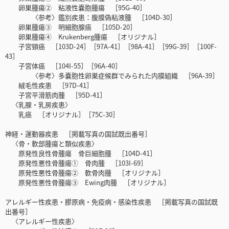
卵巣腫瘍② 粘液性嚢胞腫瘍 ［95G-40］
〈参考〉鑑別疾患：腹膜偽粘液腫 ［104D-30］
卵巣腫瘍③ 明細胞腺癌 ［105D-20］
卵巣腫瘍④ Krukenberg腫瘍 ［オリジナル］
子宮頸癌 ［103D-24］［97A-41］［98A-41］［99G-39］［100F-
43］
子宮体癌 ［104I-55］［96A-40］
〈参考〉多嚢胞性卵巣症候群でみられた内膜組織 ［96A-39］
絨毛性疾患 ［97D-41］
子宮平滑筋肉腫 ［95D-41］
〈乳腺・乳房疾患〉
乳癌 ［オリジナル］［75C-30］
神経・運動器疾患 ［掲載写真の国試既出番号］
〈骨・軟部腫瘍と類似疾患〉
原発性良性骨腫瘍 骨巨細胞腫 ［104D-41］
原発性悪性骨腫瘍① 骨肉腫 ［103I-69］
原発性悪性骨腫瘍② 軟骨肉腫 ［オリジナル］
原発性悪性骨腫瘍③ Ewing肉腫 ［オリジナル］
アレルギー性疾患・膠原病・免疫病・感染性疾患 ［掲載写真の国試既
出番号］
〈アレルギー性疾患〉