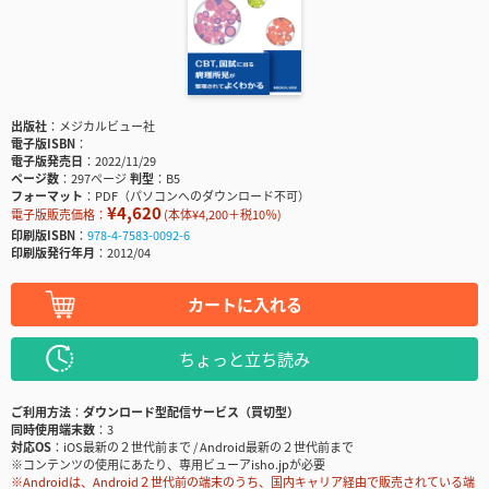
出版社
メジカルビュー社
電子版ISBN
電子版発売日
2022/11/29
ページ数
297ページ
判型
B5
フォーマット
PDF（パソコンへのダウンロード不可）
¥4,620
電子版販売価格：
(本体¥4,200＋税10％)
印刷版ISBN
978-4-7583-0092-6
印刷版発行年月
2012/04
カートに入れる
ちょっと立ち読み
ご利用方法
ダウンロード型配信サービス（買切型）
同時使用端末数
3
対応OS
iOS最新の２世代前まで / Android最新の２世代前まで
※コンテンツの使用にあたり、専用ビューアisho.jpが必要
※Androidは、Android２世代前の端末のうち、国内キャリア経由で販売されている端