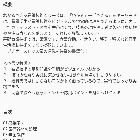
概要
わかるできる看護技術シリーズは、「わかる」→「できる」をキーワード
に、看護学生が看護技術をビジュアルで視覚的に理解できるように、カラ
ー写真・イラスト・図表を中心にして、技術の理解や実践に欠かせない根
拠や注意点などを踏まえて、くわしく解説しています。
基礎看護技術では、清潔ケア、食事介助、排泄ケア、移乗・移送など日常
生活援助技術をすべて掲載しています。
「プチナース」で人気の連載を待望の書籍化！
＜本書の特徴＞
１ 看護技術の基礎知識や手順がビジュアルでわかる
２ 技術の理解や実践に欠かせない根拠や注意点がわかりやすい
３ 教科書ではわからないコツが多く載っているので、実習でしっかり実
践できる
４ 実習で役立つ観察ポイントや応用ポイントを身につけられる
目次
01 感染予防
02 医療器材の処理
03 無菌操作