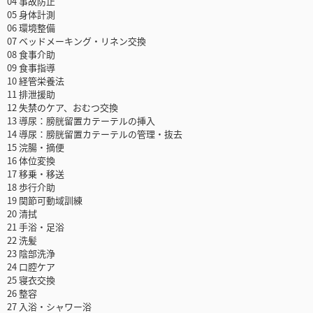
04 事故防止
05 身体計測
06 環境整備
07 ベッドメーキング・リネン交換
08 食事介助
09 食事指導
10 経管栄養法
11 排泄援助
12 失禁のケア、おむつ交換
13 導尿：膀胱留置カテーテルの挿入
14 導尿：膀胱留置カテーテルの管理・抜去
15 浣腸・摘便
16 体位変換
17 移乗・移送
18 歩行介助
19 関節可動域訓練
20 清拭
21 手浴・足浴
22 洗髪
23 陰部洗浄
24 口腔ケア
25 寝衣交換
26 整容
27 入浴・シャワー浴