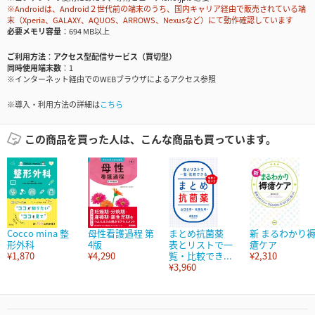
※Androidは、Android２世代前の端末のうち、国内キャリア経由で販売されている端
末（Xperia、GALAXY、AQUOS、ARROWS、Nexusなど）にて動作確認しています
必要メモリ容量
694 MB以上
ご利用方法
アクセス型配信サービス（買切型）
同時使用端末数
1
※インターネット経由でのWEBブラウザによるアクセス参照
※導入・利用方法の詳細は
こちら
この商品を買った人は、こんな商品も買っています。
Cocco mina 整
母性看護過程 第
まとめ抗菌薬
新 まるわかり
形外科
4版
表とリストで一
瘡ケア
¥1,870
¥4,290
覧・比較でき...
¥2,310
¥3,960