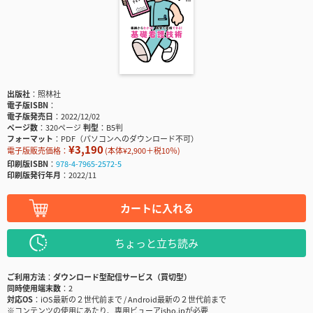
出版社
照林社
電子版ISBN
電子版発売日
2022/12/02
ページ数
320ページ
判型
B5判
フォーマット
PDF（パソコンへのダウンロード不可）
¥3,190
電子版販売価格：
(本体¥2,900＋税10％)
印刷版ISBN
978-4-7965-2572-5
印刷版発行年月
2022/11
カートに入れる
ちょっと立ち読み
ご利用方法
ダウンロード型配信サービス（買切型）
同時使用端末数
2
対応OS
iOS最新の２世代前まで / Android最新の２世代前まで
※コンテンツの使用にあたり、専用ビューアisho.jpが必要