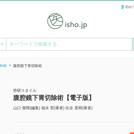
初め
ー
外科
腹腔鏡下胃切除術
癌研スタイル
腹腔鏡下胃切除術【電子版】
山口 俊晴(編集) 福永 哲(著者) 比企 直樹(著者)