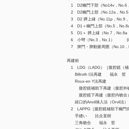
1 D2幽門下部（No14v，No.
2 D2幽門上部（No.12a，No
3 D2 膵上縁（No.11p，No.
4 D1＋幽門上部（No.5，No
5 D1＋ 膵上縁（No.7，No.
6 小彎（No.3，No.1） 
7 脾門・脾動脈周囲（No.10，
再建術
1 LDG（LADG）［腹腔鏡（
Billroth I法再建 福永 哲
Roux-en Y法再建
腹腔鏡補助下再建（腹腔外
腹腔鏡下再建（腹腔内吻合
経口的Anvil挿入法（Orvil
2 LAPPG［腹腔鏡補助下幽門
手縫い 比企直樹
三角吻合 福永 哲