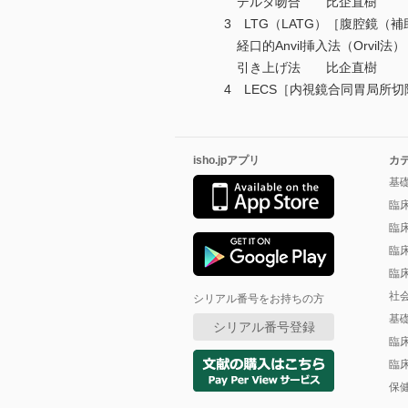
デルタ吻合 比企直樹
3 LTG（LATG）［腹腔鏡（
経口的Anvil挿入法（Orvil
引き上げ法 比企直樹
4 LECS［内視鏡合同胃局所
isho.jpアプリ
カ
基
臨
臨
臨
臨
社
シリアル番号をお持ちの方
基
シリアル番号登録
臨
臨
保