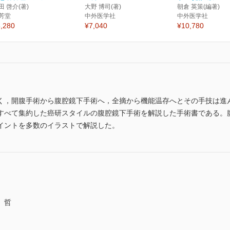
田 啓介(著)
大野 博司(著)
朝倉 英策(編著)
芳堂
中外医学社
中外医学社
,280
¥7,040
¥10,780
く，開腹手術から腹腔鏡下手術へ，全摘から機能温存へとその手技は進
すべて集約した癌研スタイルの腹腔鏡下手術を解説した手術書である。
イントを多数のイラストで解説した。
 哲