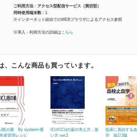
ご利用方法
アクセス型配信サービス（買切型）
同時使用端末数
1
※インターネット経由でのWEBブラウザによるアクセス参照
※導入・利用方法の詳細は
こちら
は、こんな商品も買っています。
CU医の素 By system×重
ICU/CCUの薬の考え方，使
臨床に直結する
患者管理レシピ
い方 ver.2
学 改訂3版