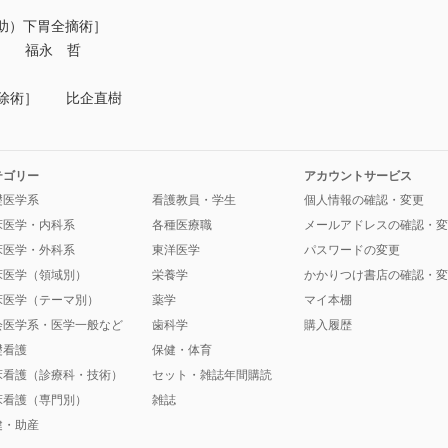
補助）下胃全摘術］
法） 福永 哲
切除術］ 比企直樹
テゴリー
アカウントサービス
礎医学系
看護教員・学生
個人情報の確認・変更
床医学・内科系
各種医療職
メールアドレスの確認・変
床医学・外科系
東洋医学
パスワードの変更
床医学（領域別）
栄養学
かかりつけ書店の確認・変
床医学（テーマ別）
薬学
マイ本棚
会医学系・医学一般など
歯科学
購入履歴
礎看護
保健・体育
床看護（診療科・技術）
セット・雑誌年間購読
床看護（専門別）
雑誌
健・助産