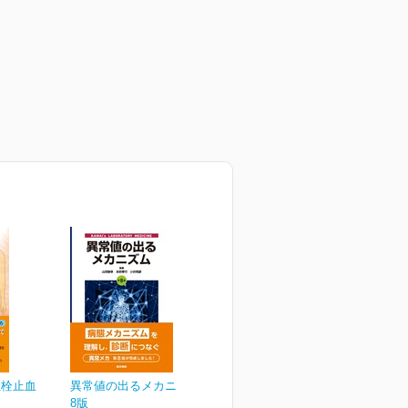
血栓止血
異常値の出るメカニズム 第
8版