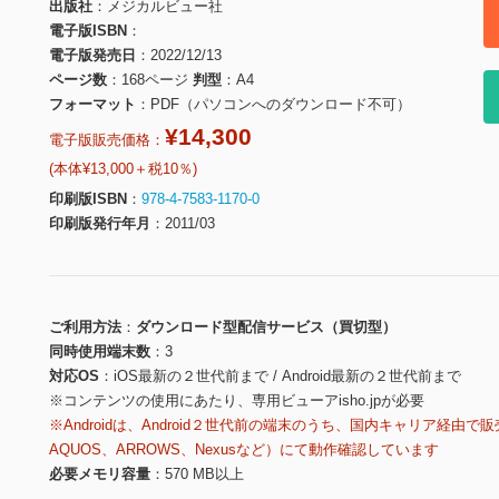
出版社
メジカルビュー社
電子版ISBN
電子版発売日
2022/12/13
ページ数
168ページ
判型
A4
フォーマット
PDF（パソコンへのダウンロード不可）
¥14,300
電子版販売価格：
(本体¥13,000＋税10％)
印刷版ISBN
978-4-7583-1170-0
印刷版発行年月
2011/03
ご利用方法
ダウンロード型配信サービス（買切型）
同時使用端末数
3
対応OS
iOS最新の２世代前まで / Android最新の２世代前まで
※コンテンツの使用にあたり、専用ビューアisho.jpが必要
※Androidは、Android２世代前の端末のうち、国内キャリア経由で販
AQUOS、ARROWS、Nexusなど）にて動作確認しています
必要メモリ容量
570 MB以上