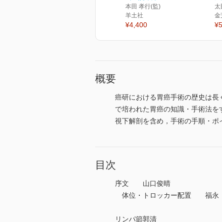
本田 孝行(監)
太
羊土社
金
¥4,400
¥5
概要
癌研における胃癌手術の歴史は長
で培われた胃癌の知識・手術法を
視下解剖を含め，手術の手順・ポ
目次
序文 山口俊晴
体位・トロッカー配置 福永
リンパ節郭清