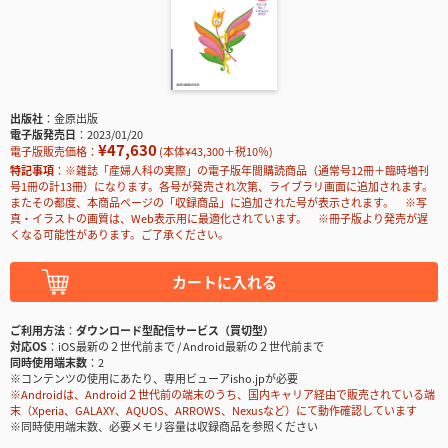
出版社
金原出版
電子版発売日
2023/01/20
¥47,630
電子版販売価格：
(本体¥43,300＋税10％)
特記事項
※雑誌「産婦人科の実際」の電子版年間購読商品（通常号12冊＋臨時増刊
号1冊の計13冊）になります。各号が発売され次第、ライブラリ画面に追加されます。
またその都度、本商品ページの「収録商品」に追加された号が表示されます。 ※写
真・イラストの画質は、Web表示用に最適化されています。 ※冊子版より発売が遅
くなる可能性があります。ご了承ください。
カートに入れる
ご利用方法
ダウンロード型配信サービス（買切型）
対応OS
iOS最新の２世代前まで / Android最新の２世代前まで
同時使用端末数
2
※コンテンツの使用にあたり、専用ビューアisho.jpが必要
※Androidは、Android２世代前の端末のうち、国内キャリア経由で販売されている端
末（Xperia、GALAXY、AQUOS、ARROWS、Nexusなど）にて動作確認しています
※同時使用端末数、必要メモリ容量は収録商品を参照ください