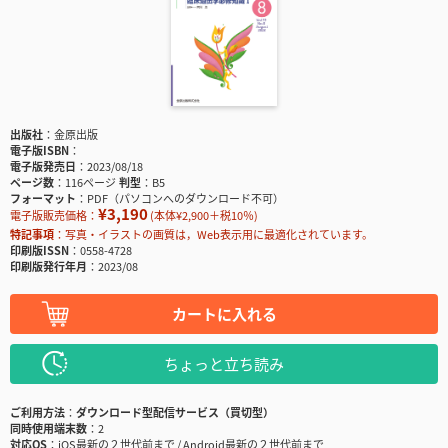
出版社
金原出版
電子版ISBN
電子版発売日
2023/08/18
ページ数
116ページ
判型
B5
フォーマット
PDF（パソコンへのダウンロード不可）
¥3,190
電子版販売価格：
(本体¥2,900＋税10％)
特記事項
写真・イラストの画質は，Web表示用に最適化されています。
印刷版ISSN
0558-4728
印刷版発行年月
2023/08
カートに入れる
ちょっと立ち読み
ご利用方法
ダウンロード型配信サービス（買切型）
同時使用端末数
2
対応OS
iOS最新の２世代前まで / Android最新の２世代前まで