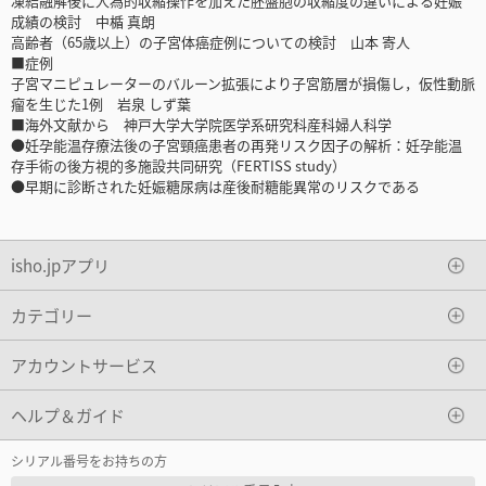
凍結融解後に人為的収縮操作を加えた胚盤胞の収縮度の違いによる妊娠
成績の検討 中楯 真朗
高齢者（65歳以上）の子宮体癌症例についての検討 山本 寄人
■症例
子宮マニピュレーターのバルーン拡張により子宮筋層が損傷し，仮性動脈
瘤を生じた1例 岩泉 しず葉
■海外文献から 神戸大学大学院医学系研究科産科婦人科学
●妊孕能温存療法後の子宮頸癌患者の再発リスク因子の解析：妊孕能温
存手術の後方視的多施設共同研究（FERTISS study）
●早期に診断された妊娠糖尿病は産後耐糖能異常のリスクである
isho.jpアプリ
カテゴリー
アカウントサービス
ヘルプ＆ガイド
シリアル番号をお持ちの方