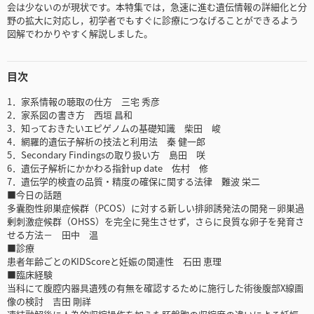
会は少ないのが現状です。本特集では，急速に進む遺伝情報の詳細化と分
野の拡大に対応し，初学者でもすぐに診療につなげることができるよう
図解でわかりやすく解説しました。
目次
1．家系情報の聴取の仕方 三宅 秀彦
2．家系図の書き方 西垣 昌和
3．知っておきたいエピゲノムの基礎知識 柴田 峻
4．網羅的遺伝子解析の技法と利用法 秦 健一郎
5．Secondary Findingsの取り扱い方 島田 咲
6．遺伝子解析にかかわる指針up date 佐村 修
7．遺伝学的検査の品質・精度の確保に関する法律 難波 栄二
■今日の話題
多囊胞性卵巣症候群（PCOS）に対する新しい排卵誘発法の開発－卵巣過
剰刺激症候群（OHSS）を完全に発生させず，さらに良質な卵子を発育さ
せる方法－ 田中 温
■診療
患者年齢ごとのKIDScoreと妊娠の関連性 石田 恵理
■臨床経験
当科にて腹腔内器具遺残の有無を確認するために施行した術後腹部X線画
像の検討 吉田 剛祥