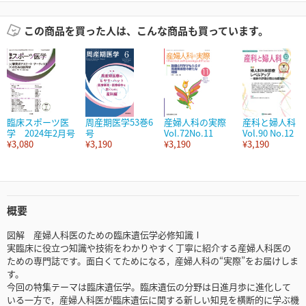
この商品を買った人は、こんな商品も買っています。
臨床スポーツ医
周産期医学53巻6
産婦人科の実際
産科と婦人科
学 2024年2月号
号
Vol.72No.11
Vol.90 No.12
¥3,080
¥3,190
¥3,190
¥3,190
概要
図解 産婦人科医のための臨床遺伝学必修知識Ⅰ
実臨床に役立つ知識や技術をわかりやすく丁寧に紹介する産婦人科医の
ための専門誌です。面白くてためになる，産婦人科の“実際”をお届けしま
す。
今回の特集テーマは臨床遺伝学。臨床遺伝の分野は日進月歩に進化して
いる一方で，産婦人科医が臨床遺伝に関する新しい知見を横断的に学ぶ機