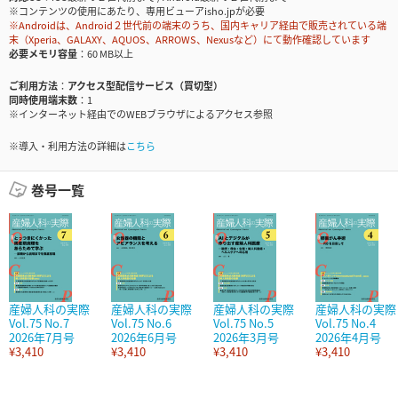
※コンテンツの使用にあたり、専用ビューアisho.jpが必要
※Androidは、Android２世代前の端末のうち、国内キャリア経由で販売されている端
末（Xperia、GALAXY、AQUOS、ARROWS、Nexusなど）にて動作確認しています
必要メモリ容量
60 MB以上
ご利用方法
アクセス型配信サービス（買切型）
同時使用端末数
1
※インターネット経由でのWEBブラウザによるアクセス参照
※導入・利用方法の詳細は
こちら
巻号一覧
産婦人科の実際
産婦人科の実際
産婦人科の実際
産婦人科の実際
Vol.75 No.7
Vol.75 No.6
Vol.75 No.5
Vol.75 No.4
2026年7月号
2026年6月号
2026年3月号
2026年4月号
¥3,410
¥3,410
¥3,410
¥3,410