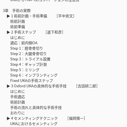
3章 手術の実際
▶ 1 術前計画・手術準備 ［平中崇文］
術前計画
術前準備
▶ 2 手術ステップ ［道下和彦］
はじめに
適応：前内側OA
Step 1：脛骨骨切り
Step 2：大腿骨骨切り
Step 3：トライアル設置
Step 4：ギャップ計測
Step 5：ミリング
Step 6：インプランティング
Fixed UKAの手術ステップ
▶ 3 Oxford UKAの具体的な手術手技 ［吉田研二郎］
はじめに
手術適応
術前計画
手術の流れと具体的な手術手技
おわりに
▶ 4 セメンティングテクニック ［福岡慎一］
UKAにおけるセメンティング