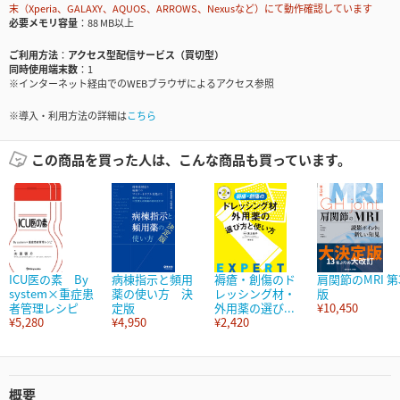
末（Xperia、GALAXY、AQUOS、ARROWS、Nexusなど）にて動作確認しています
必要メモリ容量
88 MB以上
ご利用方法
アクセス型配信サービス（買切型）
同時使用端末数
1
※インターネット経由でのWEBブラウザによるアクセス参照
※導入・利用方法の詳細は
こちら
この商品を買った人は、こんな商品も買っています。
ICU医の素 By
病棟指示と頻用
褥瘡・創傷のド
肩関節のMRI 第
system×重症患
薬の使い方 決
レッシング材・
版
者管理レシピ
定版
外用薬の選び...
¥10,450
¥5,280
¥4,950
¥2,420
概要