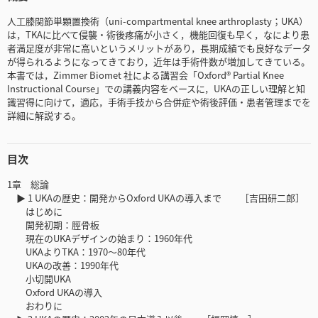
人工膝関節単顆置換術（uni-compartmental knee arthroplasty；UKA）
は，TKAに比べて侵襲・術後疼痛が小さく，機能回復も早く，なにより患
者満足度が非常に高いというメリットがあり，⻑期成績でも良好なデータ
が得られるようになってきており，近年は手術件数が増加してきている。
本書では，Zimmer Biomet 社による講習会「Oxford® Partial Knee
Instructional Course」での講義内容をベースに，UKAの正しい理解と知
識習得に向けて，適応，手術手技から合併症や術後評価・患者管理までを
詳細に解説する。
目次
1章 総論
▶ 1 UKAの歴史：開発からOxford UKAの導入まで ［吉田研二郎］
はじめに
開発初期：脛骨板
現在のUKAデザインの始まり：1960年代
UKAよりTKA：1970～80年代
UKAの改善：1990年代
小切開UKA
Oxford UKAの導入
おわりに