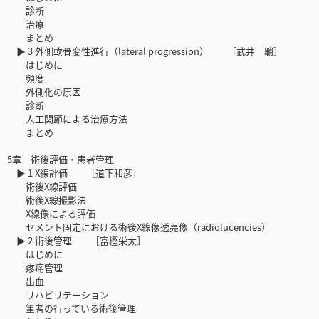
診断
治療
まとめ
▶ 3 外側軟骨変性進行（lateral progression） ［武井 聰］
はじめに
頻度
外側化の原因
診断
人工関節による治療方法
まとめ
5章 術後評価・患者管理
▶ 1 X線評価 ［道下和彦］
術後X線評価
術後X線撮影法
X線像による評価
セメント固定における術後X線像透亮像（radiolucencies）
▶ 2 術後管理 ［富樫栄太］
はじめに
疼痛管理
出血
リハビリテーション
筆者の行っている術後管理