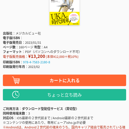
出版社
メジカルビュー社
電子版ISBN
電子版発売日
2023/01/31
ページ数
160ページ
判型
A4
フォーマット
PDF（パソコンへのダウンロード不可）
¥13,200
電子版販売価格：
(本体¥12,000＋税10％)
印刷版ISBN
978-4-7583-2180-8
印刷版発行年月
2023/02
カートに入れる
ちょっと立ち読み
ご利用方法
ダウンロード型配信サービス（買切型）
同時使用端末数
3
対応OS
iOS最新の２世代前まで / Android最新の２世代前まで
※コンテンツの使用にあたり、専用ビューアisho.jpが必要
※Androidは、Android２世代前の端末のうち、国内キャリア経由で販売されている端