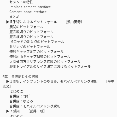
セメントの特性
Implant‒cement interface
Cement‒bone interface
まとめ
▶ 5 手術におけるピットフォール ［浜口英寿］
展開のピットフォール
脛骨縦切りのピットフォール
脛骨横切りのピットフォール
IMロッドの刺入点のピットフォール
ミリングのピットフォール
伸展ギャップ測定のピットフォール
伸展屈曲ギャップ調整のピットフォール
大腿骨前方クリアランス作製のピットフォール
脛骨トライアルのサイズ決定におけるピットフォール
4章 合併症とその対策
▶ 1 骨折，インプラントのゆるみ，モバイルベアリング脱転 ［平中
崇文］
はじめに
合併症：骨折
合併症：ゆるみ
合併症：モバイルベアリング脱転
▶ 2 感染 ［武井 聰］
はじめに