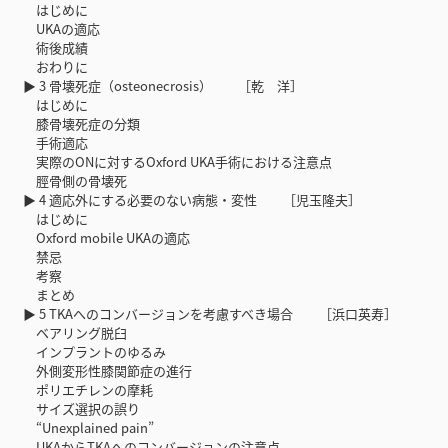
はじめに
UKAの適応
術後成績
おわりに
▶ 3 骨壊死症（osteonecrosis） ［乾 洋］
はじめに
膝骨壊死症の分類
手術適応
実際のONに対するOxford UKA手術における注意点
脛骨側の骨壊死
▶ 4 適応外にする必要のない病態・変性 ［児玉隆夫］
はじめに
Oxford mobile UKAの適応
禁忌
考察
まとめ
▶ 5 TKAへのコンバージョンを考慮すべき場合 ［浜口英寿］
ベアリング脱臼
インプラントのゆるみ
外側変形性膝関節症の進行
ポリエチレンの摩耗
サイズ選択の誤り
“Unexplained pain”
UKAからTKAへのコンバージョンの注意点