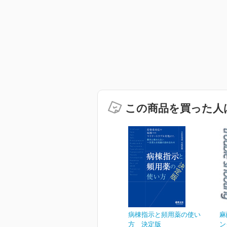
この商品を買った人
病棟指示と頻用薬の使い
麻
方 決定版
ン