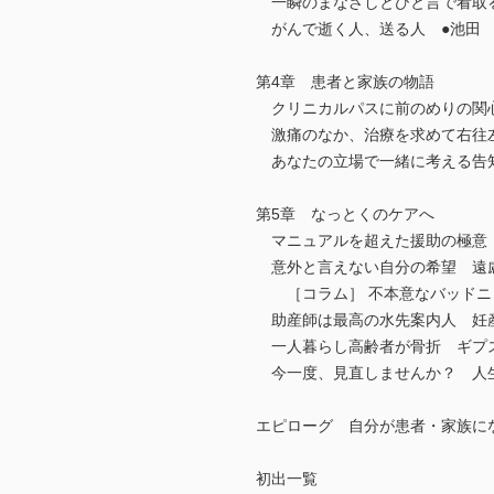
一瞬のまなざしとひと言で看取る
がんで逝く人、送る人 ●池田
第4章 患者と家族の物語
クリニカルパスに前のめりの関心
激痛のなか、治療を求めて右往左
あなたの立場で一緒に考える告知
第5章 なっとくのケアへ
マニュアルを超えた援助の極意 
意外と言えない自分の希望 遠慮
［コラム］ 不本意なバッドニ
助産師は最高の水先案内人 妊産
一人暮らし高齢者が骨折 ギプス
今一度、見直しませんか？ 人生
エピローグ 自分が患者・家族に
初出一覧