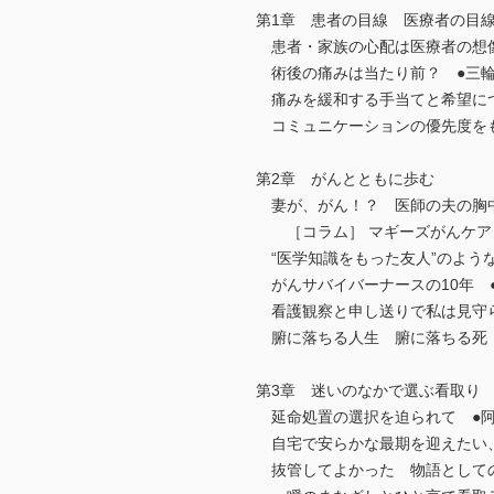
第1章 患者の目線 医療者の目
患者・家族の心配は医療者の想像
術後の痛みは当たり前？ ●三
痛みを緩和する手当てと希望につ
コミュニケーションの優先度をも
第2章 がんとともに歩む
妻が、がん！？ 医師の夫の胸中
［コラム］ マギーズがんケア
“医学知識をもった友人”のよう
がんサバイバーナースの10年 
看護観察と申し送りで私は見守ら
腑に落ちる人生 腑に落ちる死 
第3章 迷いのなかで選ぶ看取り
延命処置の選択を迫られて ●
自宅で安らかな最期を迎えたい、
抜管してよかった 物語としての