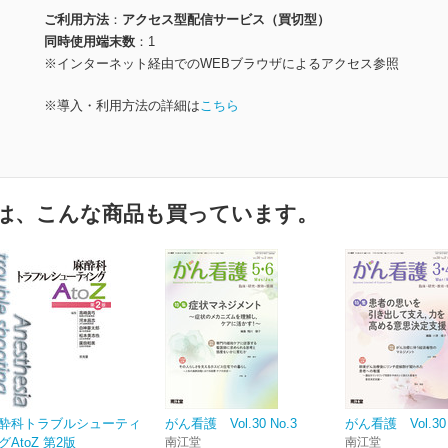
ご利用方法
アクセス型配信サービス（買切型）
同時使用端末数
1
※インターネット経由でのWEBブラウザによるアクセス参照
※導入・利用方法の詳細は
こちら
は、こんな商品も買っています。
酔科トラブルシューティ
がん看護 Vol.30 No.3
がん看護 Vol.30 
グAtoZ 第2版
南江堂
南江堂