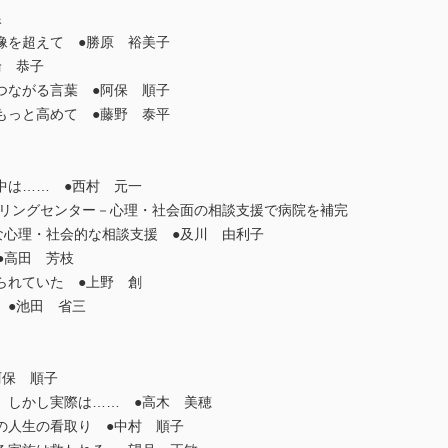
線
を超えて ●勝原 裕美子
輪 恭子
ながる言葉 ●阿保 順子
っと高めて ●藤野 泰平
は…… ●西村 元一
リングセンター－心理・社会面の相談支援で病院を補完
な心理・社会的な相談支援 ●及川 由利子
●高田 芳枝
れていた ●上野 創
●池田 省三
阿保 順子
しかし実際は…… ●高木 美穂
人生の看取り ●中村 順子