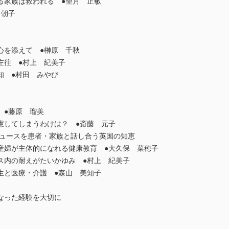
家族は救われる ●望月 正敏
 朝子
を添えて ●榊原 千秋
往 ●村上 紀美子
 ●村田 みやび
●藤原 瑠美
してしまうわけは？ ●斎藤 元子
ュースを患者・家族と話し合う英国の知恵
婦が主体的になれる健康教育 ●大久保 菜穂子
内の耐えがたいかゆみ ●村上 紀美子
と医療・介護 ●森山 美知子
なった経験を大切に