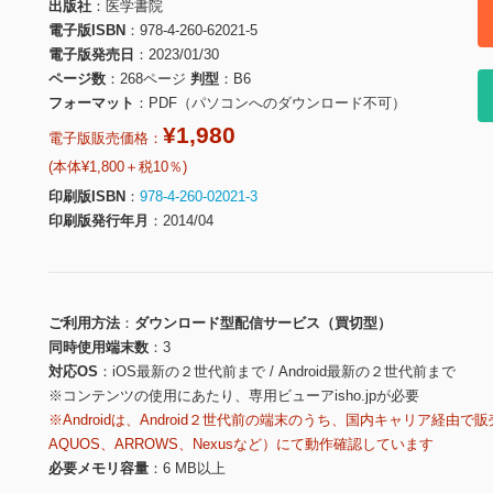
出版社
医学書院
電子版ISBN
978-4-260-62021-5
電子版発売日
2023/01/30
ページ数
268ページ
判型
B6
フォーマット
PDF（パソコンへのダウンロード不可）
¥1,980
電子版販売価格：
(本体¥1,800＋税10％)
印刷版ISBN
978-4-260-02021-3
印刷版発行年月
2014/04
ご利用方法
ダウンロード型配信サービス（買切型）
同時使用端末数
3
対応OS
iOS最新の２世代前まで / Android最新の２世代前まで
※コンテンツの使用にあたり、専用ビューアisho.jpが必要
※Androidは、Android２世代前の端末のうち、国内キャリア経由で販
AQUOS、ARROWS、Nexusなど）にて動作確認しています
必要メモリ容量
6 MB以上