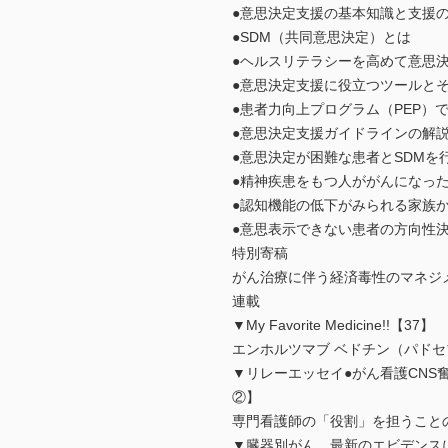
●意思決定支援の基本知識と支援
●SDM（共同意思決定）とは
●ヘルスリテラシーを高めて意思
●意思決定支援に役立つツールと
●患者力向上プログラム（PEP）
●意思決定支援ガイドラインの解
●意思決定が困難な患者とSDM
●精神疾患をもつ人ががんになっ
●認知機能の低下がみられる家族
●意思表示できない患者の方向性
特別寄稿
がん治療に伴う経済毒性のマネジ
連載
▼My Favorite Medicine!!【37】
エンホルツマブ ベドチン（パドセ
▼リレーエッセイ●がん看護CNS
②】
専門看護師の「役割」を担うこと
▼臓器別がん 最新のエビデンス