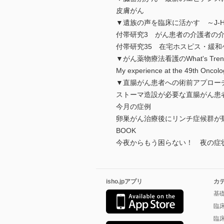
皮膚がん
▼遺族の声を臨床に活かす ～J-
付帯研究3 がん患者の介護者の
付帯研究35 在宅ホスピス・緩
▼がん薬物療法看護のWhat's Trendin
My experience at the 49t
▼直腸がん患者への術前アプロー
ストーマ造設が必要な直腸がん患
今月の症例
卵巣がん治療後にリンチ症候群が
BOOK
今夜からもう困らない！ 夜の症
isho.jpアプリ
カ
基
臨
臨