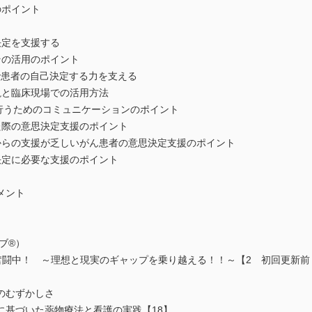
のポイント
決定を支援する
その活用のポイント
で患者の自己決定する力を支える
説と臨床現場での活用方法
を行うためのコミュニケーションのポイント
た際の意思決定支援のポイント
からの支援が乏しいがん患者の意思決定支援のポイント
決定に必要な支援のポイント
メント
ブ®）
奮闘中！ ～理想と現実のギャップを乗り越える！！～【2 初回更新前
のむずかしさ
に基づいた薬物療法と看護の実践【18】