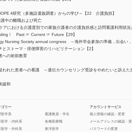
HOPE 4研究（多施設遺族調査）からの学び～【22 介護負担】
介護中の離職および死亡
和ケアにおける介護度別での家族介護者の介護負担感と訪問看護利用状況
g！ Past ☞ Current ☞ Future【29】
h Oncology Nursing Society annual congress ～海外学会参加
チとストーマ・排便障害のリハビリテーション【2】
者への術前教育
疑われた患者への看護 ～遺伝カウンセリング受診をやめたいと訴えた
状緩和
テゴリー
アカウントサービス
礎医学系
看護教員・学生
個人情報の確認・変更
床医学・内科系
各種医療職
メールアドレスの確認・変
床医学・外科系
東洋医学
パスワードの変更