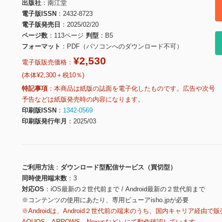
出版社
南江堂
電子版ISSN
2432-8723
電子版発売日
2025/02/20
ページ数
113ページ
判型
B5
フォーマット
PDF（パソコンへのダウンロード不可）
¥2,530
電子版販売価格：
(本体¥2,300＋税10％)
特記事項
本商品は紙版の誌面を電子化したものです。広告や次号
予告などは紙版発売時の内容になります。
印刷版ISSN
1342-0569
印刷版発行年月
2025/03
ご利用方法
ダウンロード型配信サービス（買切型）
同時使用端末数
3
対応OS
iOS最新の２世代前まで / Android最新の２世代前まで
※コンテンツの使用にあたり、専用ビューアisho.jpが必要
※Androidは、Android２世代前の端末のうち、国内キャリア経由で販
AQUOS、ARROWS、Nexusなど）にて動作確認しています