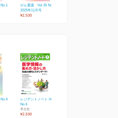
No.1
がん看護 Vol.30 No.6
がん看護 Vol.30 No.5
が
2025年11月号
2025年9月号
2
¥2,530
¥2,530
¥
No.4
レジデントノート Vol.27
No.6
羊土社
¥2,530