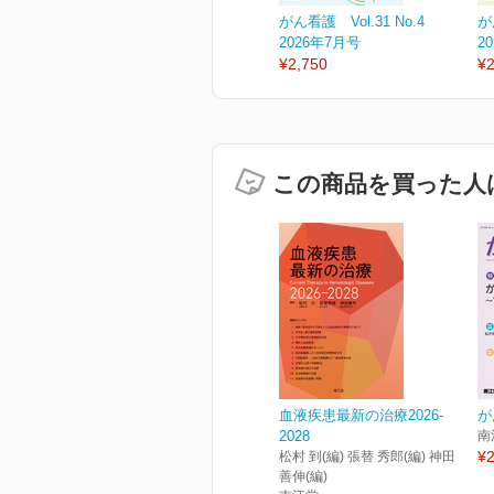
がん看護 Vol.31 No.4
が
2026年7月号
2
¥2,750
¥2
この商品を買った人
血液疾患最新の治療2026-
が
2028
南
¥2
松村 到(編) 張替 秀郎(編) 神田
善伸(編)