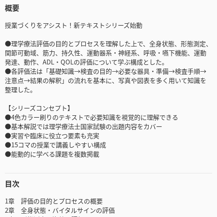
概要
授業づくりをアシスト！新テキストシリーズ始動
●理学療法評価の目的とプロセスを理解した上で、全身状態、形態測定、
関節可動域、筋力、持久性、運動器系・神経系、呼吸・嚥下機能、運動
発達、動作、ADL・QOLの評価について学ぶ構成とした。
●各評価法は「基礎知識→検査の目的→必要な器具・準備→検査手順→
注意点→結果の解釈」の流れを基本に、写真や図表を多く用いて知識を
整理した。
【シリーズコンセプト】
●4色カラー刷りのテキストで必要知識を視覚的に理解できる
●基本解説では理学療法士国家試験の出題内容をカバー
●実習や臨床に役立つ要素も充実
●15コマの授業で講義しやすい構成
●能動的に学べる課題を複数掲載
目次
1章 評価の目的とプロセスの概要
2章 全身状態・バイタルサインの評価