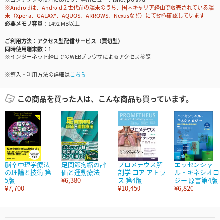
※Androidは、Android２世代前の端末のうち、国内キャリア経由で販売されている端
末（Xperia、GALAXY、AQUOS、ARROWS、Nexusなど）にて動作確認しています
必要メモリ容量
1492 MB以上
ご利用方法
アクセス型配信サービス（買切型）
同時使用端末数
1
※インターネット経由でのWEBブラウザによるアクセス参照
※導入・利用方法の詳細は
こちら
この商品を買った人は、こんな商品も買っています。
脳卒中理学療法
足関節拘縮の評
プロメテウス解
エッセンシャ
の理論と技術 第
価と運動療法
剖学 コア アトラ
ル・キネシオロ
5版
¥6,380
ス 第4版
ジー 原書第4版
¥7,700
¥10,450
¥6,820