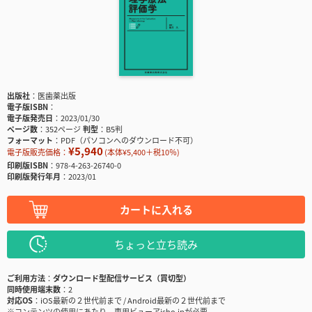
出版社
医歯薬出版
電子版ISBN
電子版発売日
2023/01/30
ページ数
352ページ
判型
B5判
フォーマット
PDF（パソコンへのダウンロード不可）
¥5,940
電子版販売価格：
(本体¥5,400＋税10％)
印刷版ISBN
978-4-263-26740-0
印刷版発行年月
2023/01
カートに入れる
ちょっと立ち読み
ご利用方法
ダウンロード型配信サービス（買切型）
同時使用端末数
2
対応OS
iOS最新の２世代前まで / Android最新の２世代前まで
※コンテンツの使用にあたり、専用ビューアisho.jpが必要