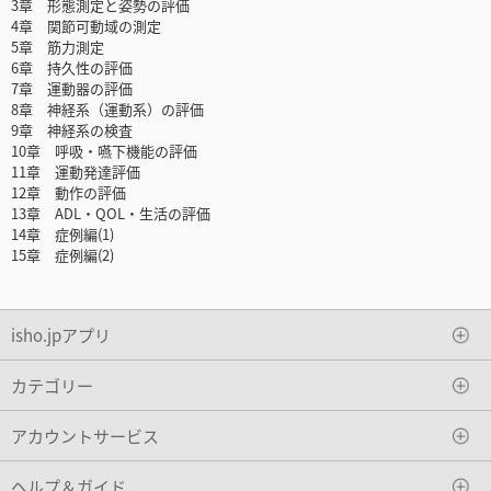
3章 形態測定と姿勢の評価
4章 関節可動域の測定
5章 筋力測定
6章 持久性の評価
7章 運動器の評価
8章 神経系（運動系）の評価
9章 神経系の検査
10章 呼吸・嚥下機能の評価
11章 運動発達評価
12章 動作の評価
13章 ADL・QOL・生活の評価
14章 症例編(1)
15章 症例編(2)
isho.jpアプリ
カテゴリー
アカウントサービス
ヘルプ＆ガイド