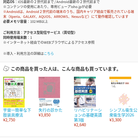
対応OS
iOS最新の２世代前まで / Android最新の２世代前まで
※コンテンツの使用にあたり、専用ビューアisho.jpが必要
※Androidは、Android２世代前の端末のうち、国内キャリア経由で販売されている端
末（Xperia、GALAXY、AQUOS、ARROWS、Nexusなど）にて動作確認しています
必要メモリ容量
102 MB以上
ご利用方法
アクセス型配信サービス（買切型）
同時使用端末数
1
※インターネット経由でのWEBブラウザによるアクセス参照
※導入・利用方法の詳細は
こちら
この商品を買った人は、こんな商品も買っています。
宇宙一簡単な下
失行の診かた
リハビリテーシ
シンプル衛生公
肢装具療法
¥3,850
ョンの基礎英語
衆衛生学2026
¥2,750
第3版
¥3,300
¥2,640