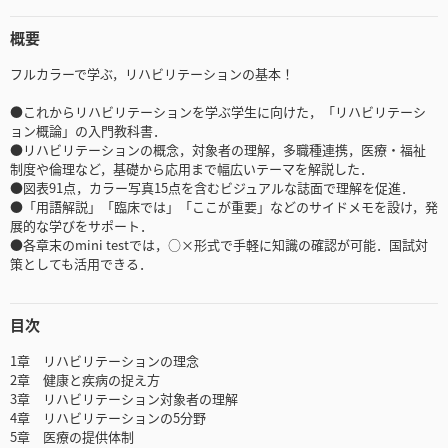
概要
フルカラーで学ぶ，リハビリテーションの基本！
●これからリハビリテーションを学ぶ学生に向けた，「リハビリテーシ
ョン概論」の入門教科書．
●リハビリテーションの概念，対象者の理解，多職種連携，医療・福祉
制度や倫理など，基礎から応用まで幅広いテーマを解説した．
●図表91点，カラー写真15点を含むビジュアルな誌面で理解を促進．
●「用語解説」「臨床では」「ここが重要」などのサイドメモを設け，発
展的な学びをサポート．
●各章末のmini testでは，○×形式で手軽に知識の確認が可能．国試対
策としても活用できる．
目次
1章 リハビリテーションの理念
2章 健康と疾病の捉え方
3章 リハビリテーション対象者の理解
4章 リハビリテーションの5分野
5章 医療の提供体制