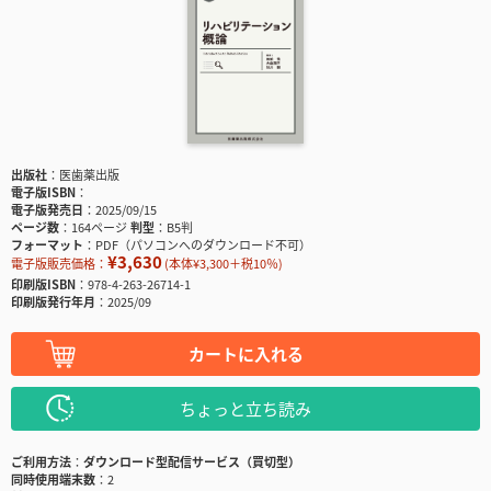
出版社
医歯薬出版
電子版ISBN
電子版発売日
2025/09/15
ページ数
164ページ
判型
B5判
フォーマット
PDF（パソコンへのダウンロード不可）
¥3,630
電子版販売価格：
(本体¥3,300＋税10％)
印刷版ISBN
978-4-263-26714-1
印刷版発行年月
2025/09
カートに入れる
ちょっと立ち読み
ご利用方法
ダウンロード型配信サービス（買切型）
同時使用端末数
2