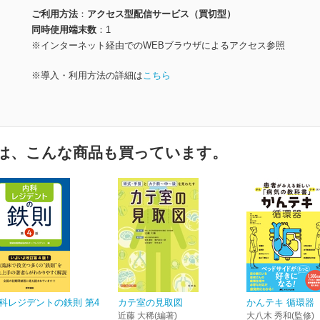
ご利用方法
アクセス型配信サービス（買切型）
同時使用端末数
1
※インターネット経由でのWEBブラウザによるアクセス参照
※導入・利用方法の詳細は
こちら
は、こんな商品も買っています。
科レジデントの鉄則 第4
カテ室の見取図
かんテキ 循環器
近藤 大稀(編著)
大八木 秀和(監修)