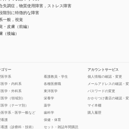
統合失調症，物質使用障害，ストレス障害
，段階別に特徴的な障害
系一般，視覚
覚・皮膚（前編）
膚（後編）
テゴリー
アカウントサービス
礎医学系
看護教員・学生
個人情報の確認・変更
床医学・内科系
各種医療職
メールアドレスの確認・変
床医学・外科系
東洋医学
パスワードの変更
床医学（領域別）
栄養学
かかりつけ書店の確認・変
床医学（テーマ別）
薬学
マイ本棚
会医学系・医学一般など
歯科学
購入履歴
礎看護
保健・体育
床看護（診療科・技術）
セット・雑誌年間購読