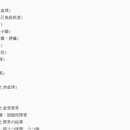
白血球）
自己免疫疾患）
ど）
ら小腸）
胆囊・膵臓）
般）
常症）
尿）
系）
と赤血球）
と血管異常
瘍・脱髄性障害
と異常の結果
症，抑うつ状態，うつ病