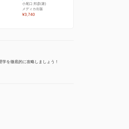
小尾口 邦彦(著)
メディカ出版
¥3,740
理学を徹底的に攻略しましょう！