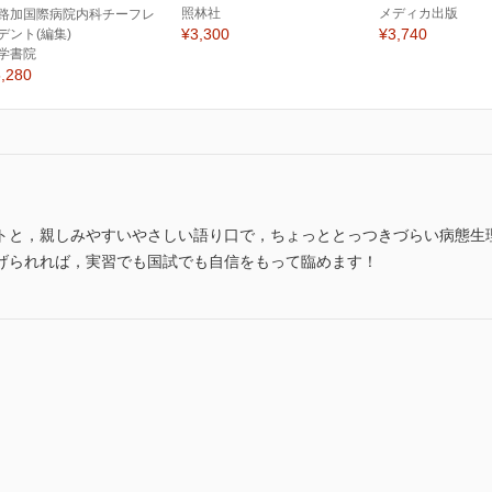
照林社
メディカ出版
路加国際病院内科チーフレ
¥3,300
¥3,740
デント(編集)
学書院
,280
トと，親しみやすいやさしい語り口で，ちょっととっつきづらい病態生
げられれば，実習でも国試でも自信をもって臨めます！