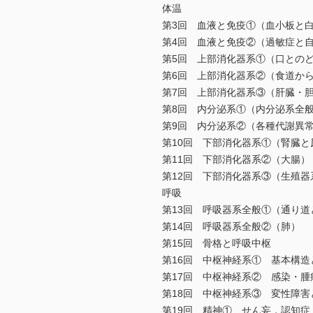
体温
第3回 血液と免疫①（血小板と
第4回 血液と免疫②（過敏症と
第5回 上部消化器系①（口との
第6回 上部消化器系②（食道か
第7回 上部消化器系③（肝臓・
第8回 内分泌系①（内分泌系全
第9回 内分泌系②（各種代謝異
第10回 下部消化器系①（腎臓と
第11回 下部消化器系②（大腸）
第12回 下部消化器系③（生殖器
呼吸
第13回 呼吸器系全般①（通り道
第14回 呼吸器系全般②（肺）
第15回 骨格と呼吸中枢
第16回 中枢神経系① 基本構造
第17回 中枢神経系② 感染・腫
第18回 中枢神経系③ 変性障害
第19回 精神① せん妄，認知