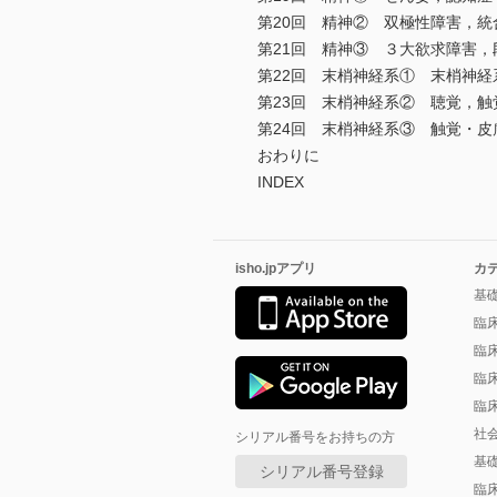
第20回 精神② 双極性障害，
第21回 精神③ ３大欲求障害
第22回 末梢神経系① 末梢神経
第23回 末梢神経系② 聴覚，触
第24回 末梢神経系③ 触覚・皮
おわりに
INDEX
isho.jpアプリ
カ
基
臨
臨
臨
臨
社
シリアル番号をお持ちの方
基
シリアル番号登録
臨