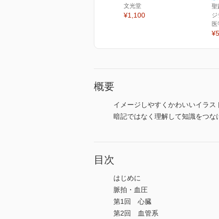
文光堂
聖
¥1,100
ジ
医
¥5
概要
イメージしやすくかわいいイラス
暗記ではなく理解して知識をつな
目次
はじめに
脈拍・血圧
第1回 心臓
第2回 血管系