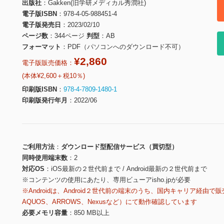
出版社
Gakken(旧学研メディカル秀潤社)
電子版ISBN
978-4-05-988451-4
電子版発売日
2023/02/10
ページ数
344ページ
判型
AB
フォーマット
PDF（パソコンへのダウンロード不可）
¥2,860
電子版販売価格：
(本体¥2,600＋税10％)
印刷版ISBN
978-4-7809-1480-1
印刷版発行年月
2022/06
ご利用方法
ダウンロード型配信サービス（買切型）
同時使用端末数
2
対応OS
iOS最新の２世代前まで / Android最新の２世代前まで
※コンテンツの使用にあたり、専用ビューアisho.jpが必要
※Androidは、Android２世代前の端末のうち、国内キャリア経由で販
AQUOS、ARROWS、Nexusなど）にて動作確認しています
必要メモリ容量
850 MB以上