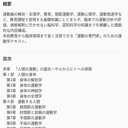
概要
運動器の解剖・生理学、教育、関節運動学、運動心理学、運動発達学な
ど、教育課程で習得する基礎知識にとどまらず、臨床での運動分析や評
価、病態解釈に欠かせない脳科学、認知科学の知識までを網羅した画期
的な内容構成。
卒前教育から臨床現場まで長く活用できる「運動の専門家」のための運
動学テキスト。
目次
序章 「人間の運動」の誕生～サルからヒトへの奇跡
第Ⅰ部 人間の身体
第1章 身体の解剖学
第2章 身体の運動学
第3章 身体の神経学
第4章 身体の生理学
第Ⅱ部 運動する人間
第5章 肩関節の運動学
第6章 肘関節と前腕の運動学
第7章 手関節の運動学
第8章 手指の運動学