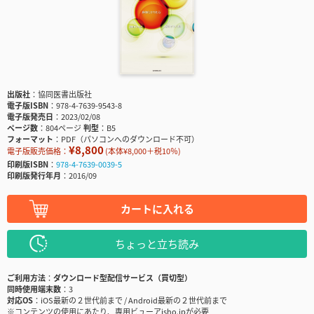
出版社
協同医書出版社
電子版ISBN
978-4-7639-9543-8
電子版発売日
2023/02/08
ページ数
804ページ
判型
B5
フォーマット
PDF（パソコンへのダウンロード不可）
¥8,800
電子版販売価格：
(本体¥8,000＋税10％)
印刷版ISBN
978-4-7639-0039-5
印刷版発行年月
2016/09
カートに入れる
ちょっと立ち読み
ご利用方法
ダウンロード型配信サービス（買切型）
同時使用端末数
3
対応OS
iOS最新の２世代前まで / Android最新の２世代前まで
※コンテンツの使用にあたり、専用ビューアisho.jpが必要