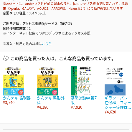
※Androidは、Android２世代前の端末のうち、国内キャリア経由で販売されている端
末（Xperia、GALAXY、AQUOS、ARROWS、Nexusなど）にて動作確認しています
必要メモリ容量
334 MB以上
ご利用方法
アクセス型配信サービス（買切型）
同時使用端末数
1
※インターネット経由でのWEBブラウザによるアクセス参照
※導入・利用方法の詳細は
こちら
この商品を買った人は、こんな商品も買っています。
かんテキ 循環器
かんテキ 整形外
基礎運動学 第7
ギラン・バレー
¥3,740
科
版
症候群，フィッ
¥4,180
¥7,920
シャー症候群...
¥4,620