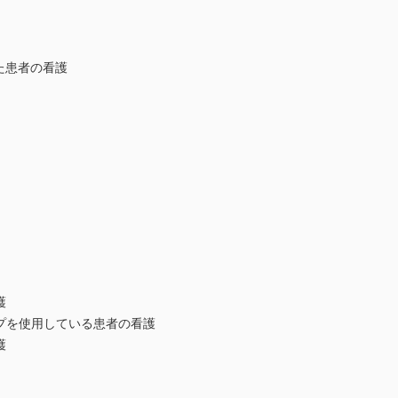
た患者の看護
護
プを使用している患者の看護
護