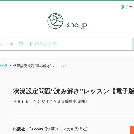
初め
ー
分野
状況設定問題“読み解き”レッスン
状況設定問題“読み解き”レッスン【電子
Ｎｕｒｓｉｎｇ Ｃａｎｖａｓ編集室(編集)
出版社
Gakken(旧学研メディカル秀潤社)