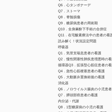
Q6．心タンポナーデ
Q7．ストーマ
Q8．脊髄損傷
Q9．糖尿病患者の周術期
Q10．全身麻酔下手術の合併症
Q11．在宅酸素療法中の患者の看
読み解く！状況設定問題
呼吸器
Q1．気管支喘息患者の看護
Q2．慢性閉塞性肺疾患増悪時の看
循環器Q3．拡張型心筋症患者の看
Q4．急性心筋梗塞患者の看護
Q5．大動脈弁置換術後の看護
消化器
Q6．ノロウイルス腸炎の小児患
Q7．膵頭部癌患者の看護
内分泌・代謝
Q8．1型糖尿病の小児の看護