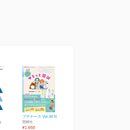
プチナース Vol.34 No.6
会
照林社
¥1,650