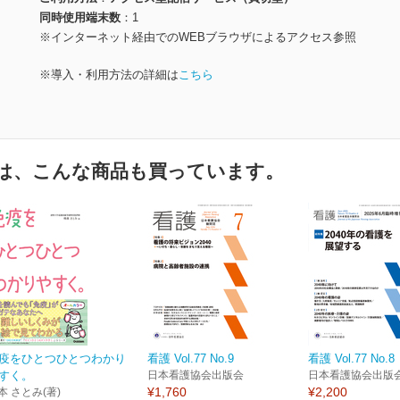
同時使用端末数
1
※インターネット経由でのWEBブラウザによるアクセス参照
※導入・利用方法の詳細は
こちら
は、こんな商品も買っています。
疫をひとつひとつわかり
看護 Vol.77 No.9
看護 Vol.77 No.8
すく。
日本看護協会出版会
日本看護協会出版
¥1,760
¥2,200
本 さとみ(著)