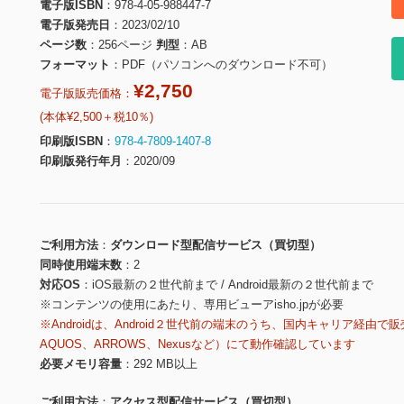
電子版ISBN
978-4-05-988447-7
電子版発売日
2023/02/10
ページ数
256ページ
判型
AB
フォーマット
PDF（パソコンへのダウンロード不可）
¥2,750
電子版販売価格：
(本体¥2,500＋税10％)
印刷版ISBN
978-4-7809-1407-8
印刷版発行年月
2020/09
ご利用方法
ダウンロード型配信サービス（買切型）
同時使用端末数
2
対応OS
iOS最新の２世代前まで / Android最新の２世代前まで
※コンテンツの使用にあたり、専用ビューアisho.jpが必要
※Androidは、Android２世代前の端末のうち、国内キャリア経由で販
AQUOS、ARROWS、Nexusなど）にて動作確認しています
必要メモリ容量
292 MB以上
ご利用方法
アクセス型配信サービス（買切型）