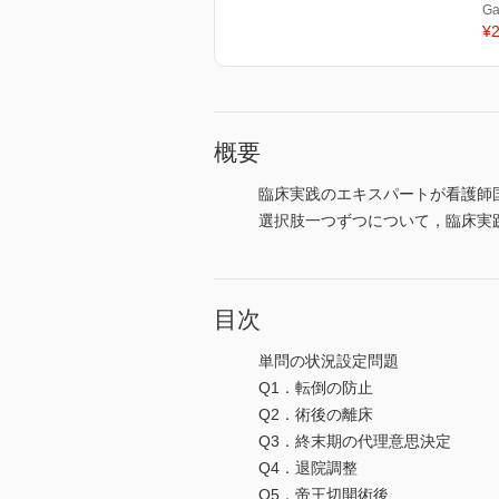
Ga
¥2
概要
臨床実践のエキスパートが看護師
選択肢一つずつについて，臨床実
目次
単問の状況設定問題
Q1．転倒の防止
Q2．術後の離床
Q3．終末期の代理意思決定
Q4．退院調整
Q5．帝王切開術後