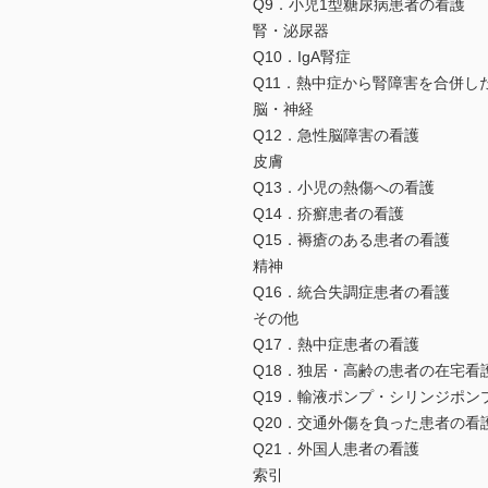
Q9．小児1型糖尿病患者の看護
腎・泌尿器
Q10．IgA腎症
Q11．熱中症から腎障害を合併し
脳・神経
Q12．急性脳障害の看護
皮膚
Q13．小児の熱傷への看護
Q14．疥癬患者の看護
Q15．褥瘡のある患者の看護
精神
Q16．統合失調症患者の看護
その他
Q17．熱中症患者の看護
Q18．独居・高齢の患者の在宅看
Q19．輸液ポンプ・シリンジポン
Q20．交通外傷を負った患者の看
Q21．外国人患者の看護
索引