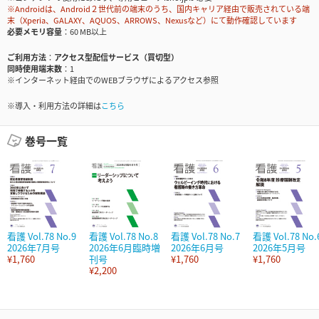
※Androidは、Android２世代前の端末のうち、国内キャリア経由で販売されている端
末（Xperia、GALAXY、AQUOS、ARROWS、Nexusなど）にて動作確認しています
必要メモリ容量
60 MB以上
ご利用方法
アクセス型配信サービス（買切型）
同時使用端末数
1
※インターネット経由でのWEBブラウザによるアクセス参照
※導入・利用方法の詳細は
こちら
巻号一覧
看護 Vol.78 No.9
看護 Vol.78 No.8
看護 Vol.78 No.7
看護 Vol.78 No.
2026年7月号
2026年6月臨時増
2026年6月号
2026年5月号
¥1,760
刊号
¥1,760
¥1,760
¥2,200