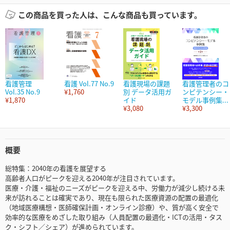
この商品を買った人は、こんな商品も買っています。
看護管理
看護 Vol.77 No.9
看護現場の課題
看護管理者のコ
Vol.35 No.9
¥1,760
別 データ活用ガ
ンピテンシー・
¥1,870
イド
モデル事例集...
¥3,080
¥3,300
概要
総特集：2040年の看護を展望する
高齢者人口がピークを迎える2040年が注目されています。
医療・介護・福祉のニーズがピークを迎える中、労働力が減少し続ける未
来が訪れることは確実であり、現在も限られた医療資源の配置の最適化
（地域医療構想・医師確保計画・オンライン診療）や、質が高く安全で
効率的な医療をめざした取り組み（人員配置の最適化・ICTの活用・タス
ク・シフト／シェア）が進められています。