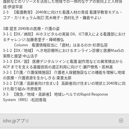
護師などのリソースを活用した地域での一体的なケアの質向上と人材育
成:伊波早苗
2-3 【看護教育】 2040年に向けた看護人材の育成 看護学教育モデル・
コア・カリキュラム改訂:荒木暁子・西村礼子・鎌倉やよい
3章 提言 2040年の医療・介護の姿
3-1-1【DX／病院】 AIホスピタルの実装 DX、ICT導入による看護部におけ
るチャレンジ:加藤恵里子・陣崎雅弘
Column 看護情報担当に「適材」はあるのか:杉原弘容
3-1-2【DX／地域】 へき地診療所におけるオンライン診療と医療MaaSの
実際と展望:中山法子
3-1-3【DX／国】 医療デジタルツインと看護 副作用などの異常検出から
ACP までを支える基盤技術の適正利用に向けて:瀬戸僚馬・若林進
3-2-1【介護／介護保険施設】 介護老人保健施設などの機能を理解し地域
の医療・介護資源を生かしきる:東憲太郎
3-2-2【介護／高齢者向け住まい】 高齢者向け住まいの現状と2040年に向
けた取り組み:市原俊男
3-3 【救急／地域・高齢者】 地域レベルでのRapid Response
System（RRS）:松田晋哉
isho.jpアプリ