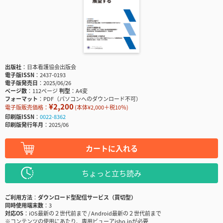
出版社
日本看護協会出版会
電子版ISSN
2437-0193
電子版発売日
2025/06/26
ページ数
112ページ
判型
A4変
フォーマット
PDF（パソコンへのダウンロード不可）
¥2,200
電子版販売価格：
(本体¥2,000＋税10％)
印刷版ISSN
0022-8362
印刷版発行年月
2025/06
カートに入れる
ちょっと立ち読み
ご利用方法
ダウンロード型配信サービス（買切型）
同時使用端末数
3
対応OS
iOS最新の２世代前まで / Android最新の２世代前まで
※コンテンツの使用にあたり、専用ビューアisho.jpが必要