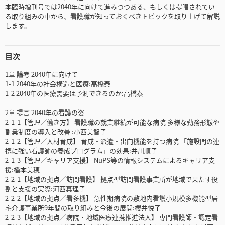
本臨時増刊号では2040年に向けて進みつつある、もしくは提唱されてい
る取り組みの中から、看護職が知っておくべきトピックを取り上げて解説
します。
目次
1章 論考 2040年に向けて
1-1 2040年の社会構造と医療:高橋泰
1-2 2040年の医療需要は予測できるのか:高橋泰
2章 提言 2040年の看護の姿
2-1-1【管理／働き方】 看護職の就業継続が可能な病院 多様な勤務形態や
副業制度の導入と改善 :小西美智子
2-1-2【管理／人材育成】 育成・派遣・出向機能を持つ病院 「施設間の連
携に強い看護師の養成プログラム」の効果:井川順子
2-1-3【管理／キャリア支援】 NuPS等の情報システムによるキャリア支
援:橋本美穂
2-2-1【地域の拠点／訪問看護】 拠点型訪問看護事業所が地域で果たす役
割と支援の実際:河西真理子
2-2-2【地域の拠点／看多機】 急性期病院の敷地内看護小規模多機能型居
宅介護事業所9年間の取り組みと今後の展開:櫻井悦子
2-2-3【地域の拠点／病院・地域医療連携推進法人】 専門看護師・認定看