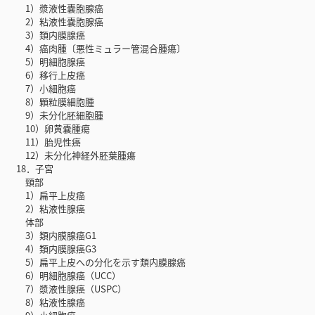
1）漿液性嚢胞腺癌
2）粘液性嚢胞腺癌
3）類内膜腺癌
4）癌肉腫〔悪性ミュラー管混合腫瘍〕
5）明細胞腺癌
6）移行上皮癌
7）小細胞癌
8）顆粒膜細胞腫
9）未分化胚細胞腫
10）卵黄嚢腫瘍
11）胎児性癌
12）未分化神経外胚葉腫瘍
18．子宮
頸部
1）扁平上皮癌
2）粘液性腺癌
体部
3）類内膜腺癌G1
4）類内膜腺癌G3
5）扁平上皮への分化を示す類内膜腺癌
6）明細胞腺癌（UCC）
7）漿液性腺癌（USPC）
8）粘液性腺癌