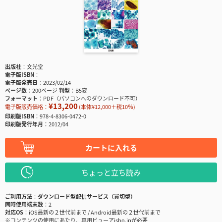
出版社
文光堂
電子版ISBN
電子版発売日
2023/02/14
ページ数
200ページ
判型
B5変
フォーマット
PDF（パソコンへのダウンロード不可）
¥13,200
電子版販売価格：
(本体¥12,000＋税10％)
印刷版ISBN
978-4-8306-0472-0
印刷版発行年月
2012/04
カートに入れる
ちょっと立ち読み
ご利用方法
ダウンロード型配信サービス（買切型）
同時使用端末数
2
対応OS
iOS最新の２世代前まで / Android最新の２世代前まで
※コンテンツの使用にあたり、専用ビューアisho.jpが必要