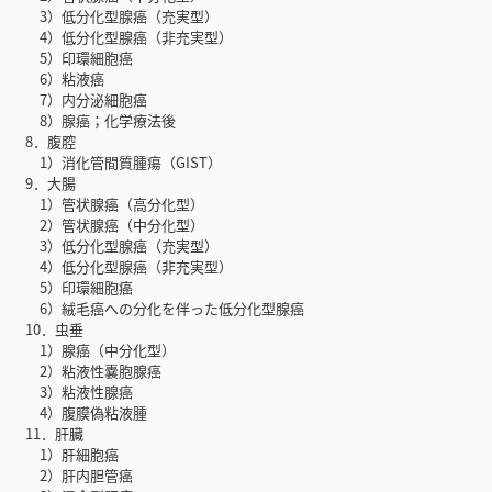
3）低分化型腺癌（充実型）
4）低分化型腺癌（非充実型）
5）印環細胞癌
6）粘液癌
7）内分泌細胞癌
8）腺癌；化学療法後
8．腹腔
1）消化管間質腫瘍（GIST）
9．大腸
1）管状腺癌（高分化型）
2）管状腺癌（中分化型）
3）低分化型腺癌（充実型）
4）低分化型腺癌（非充実型）
5）印環細胞癌
6）絨毛癌への分化を伴った低分化型腺癌
10．虫垂
1）腺癌（中分化型）
2）粘液性嚢胞腺癌
3）粘液性腺癌
4）腹膜偽粘液腫
11．肝臓
1）肝細胞癌
2）肝内胆管癌