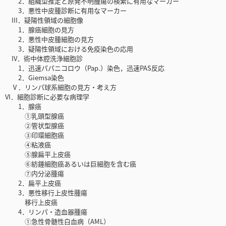
2．組織型推定と原発不明腫瘍の検索に有用なマーカー
3．悪性中皮腫診断に有用なマーカー
III．疑陽性領域の細胞像
1．腺癌細胞の見方
2．悪性中皮腫細胞の見方
3．疑陽性領域における免疫染色の応用
IV．術中体腔洗浄細胞診
1．迅速パパニコロウ（Pap.）染色，迅速PAS反応
2．Giemsa染色
Ⅴ．リンパ球系細胞の見方・考え方
VI．細胞診断に必要な病理学
1．腺癌
①乳頭型腺癌
②管状型腺癌
③印環細胞癌
④粘液癌
⑤腺扁平上皮癌
⑥紡錘細胞癌あるいは巨細胞を含む癌
⑦内分泌腫瘍
2．扁平上皮癌
3．悪性移行上皮性腫瘍
移行上皮癌
4．リンパ・造血器腫瘍
①急性骨髄性白血病（AML）