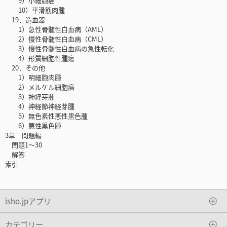
9）小細胞癌
10）平滑筋肉腫
19．造血器
1）急性骨髄性白血病（AML）
2）慢性骨髄性白血病（CML）
3）慢性骨髄性白血病の急性転化
4）形質細胞性腫瘍
20．その他
1）明細胞肉腫
2）メルケル細胞癌
3）神経芽腫
4）神経節神経芽腫
5）無色素性悪性黒色腫
6）悪性黒色腫
3章 問題編
問題1〜30
解答
索引
isho.jpアプリ
カテゴリー