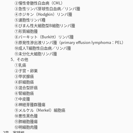
②慢性骨髄性白血病（CML）
③急性リンパ芽球性白血病／リンパ腫
④ホジキン（Hodgkin）リンパ腫
⑤濾胞性リンパ種
⑥びまん性大細胞型B細胞リンパ腫
⑦形質細胞腫
⑧バーキット（Burkitt）リンパ腫
⑨原発性滲出液リンパ腫（primary effusion lymphoma：PEL）
⑩成人T細胞性白血病／リンパ腫
⑪未分化大細胞リンパ腫
5．その他
①乳癌
②子宮・卵巣
③甲状腺癌
④肝細胞癌
⑤混合型肝癌
⑥腎細胞癌
⑦中皮腫
⑧神経芽腫群腫瘍
⑨メルケル（Merkel）細胞癌
⑩悪性黒色腫
⑪肺細胞腫瘍
⑫明細胞肉腫
2章 実践編