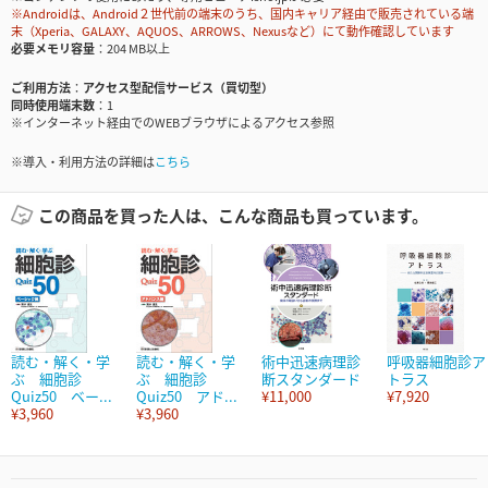
※Androidは、Android２世代前の端末のうち、国内キャリア経由で販売されている端
末（Xperia、GALAXY、AQUOS、ARROWS、Nexusなど）にて動作確認しています
必要メモリ容量
204 MB以上
ご利用方法
アクセス型配信サービス（買切型）
同時使用端末数
1
※インターネット経由でのWEBブラウザによるアクセス参照
※導入・利用方法の詳細は
こちら
この商品を買った人は、こんな商品も買っています。
読む・解く・学
読む・解く・学
術中迅速病理診
呼吸器細胞診ア
ぶ 細胞診
ぶ 細胞診
断スタンダード
トラス
Quiz50 ベー...
Quiz50 アド...
¥11,000
¥7,920
¥3,960
¥3,960