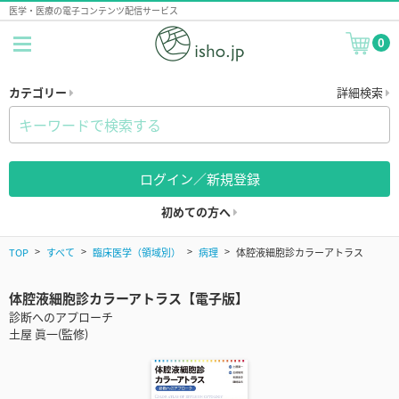
医学・医療の電子コンテンツ配信サービス
0
カテゴリー
詳細検索
ログイン／新規登録
初めての方へ
TOP
すべて
臨床医学（領域別）
病理
体腔液細胞診カラーアトラス
体腔液細胞診カラーアトラス【電子版】
診断へのアプローチ
土屋 眞一(監修)