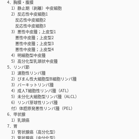
4．胸膜・腹膜
1）静止期（剥離）中皮細胞
2）反応性中皮細胞1
反応性中皮細胞2
反応性中皮細胞3
3）悪性中皮腫；上皮型1
悪性中皮腫；上皮型2
悪性中皮腫；上皮型3
悪性中皮腫；上皮型4
4）明細胞型中皮腫
5）高分化型乳頭状中皮腫
5．リンパ節
1）濾胞性リンパ腫
2）びまん性大細胞型B細胞リンパ腫
3）バーキットリンパ腫
4）成人T細胞性リンパ腫（ATL）
5）未分化大細胞型リンパ腫（ALCL）
6）リンパ芽球性リンパ腫
付）体腔原発悪性リンパ腫（PEL）
6．甲状腺
1）乳頭癌
7．胃
1）管状腺癌（高分化型）
2）管状腺癌（中分化型）