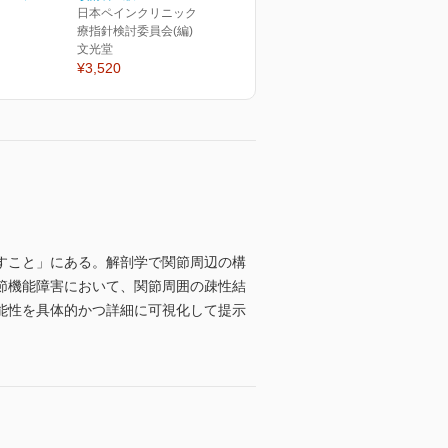
日本ペインクリニック学会治
療指針検討委員会(編)
文光堂
¥3,520
すこと」にある。解剖学で関節周辺の構
節機能障害において、関節周囲の疎性結
能性を具体的かつ詳細に可視化して提示