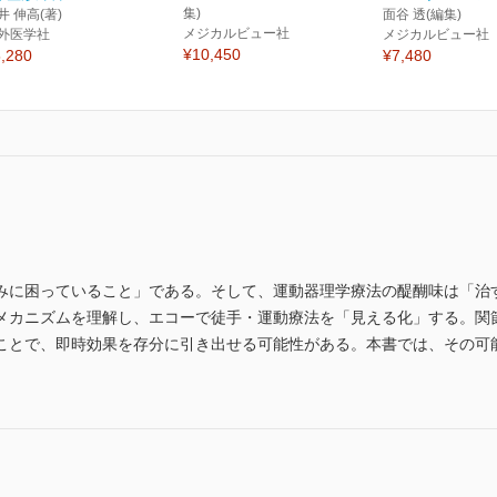
集)
井 伸高(著)
面谷 透(編集)
メジカルビュー社
外医学社
メジカルビュー社
¥10,450
,280
¥7,480
みに困っていること」である。そして、運動器理学療法の醍醐味は「治
メカニズムを理解し、エコーで徒手・運動療法を「見える化」する。関
ことで、即時効果を存分に引き出せる可能性がある。本書では、その可