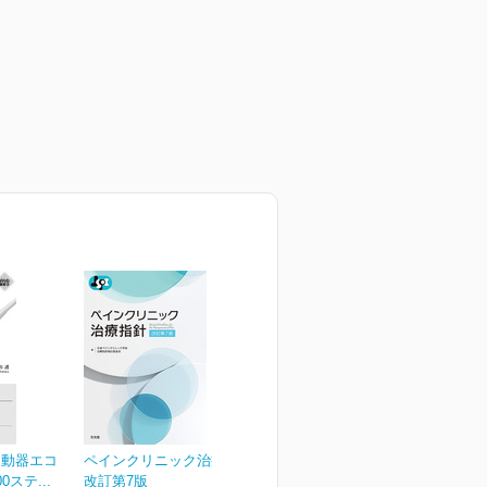
運動器エコ
ペインクリニック治療指針
ステ...
改訂第7版