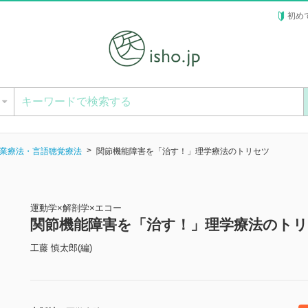
初め
ー
業療法・言語聴覚療法
関節機能障害を「治す！」理学療法のトリセツ
運動学×解剖学×エコー
関節機能障害を「治す！」理学療法のト
工藤 慎太郎(編)