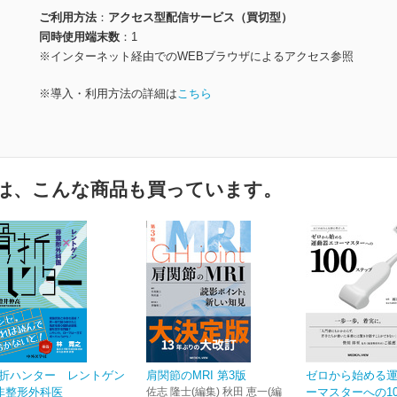
ご利用方法
アクセス型配信サービス（買切型）
同時使用端末数
1
※インターネット経由でのWEBブラウザによるアクセス参照
※導入・利用方法の詳細は
こちら
は、こんな商品も買っています。
折ハンター レントゲン
肩関節のMRI 第3版
ゼロから始める
非整形外科医
佐志 隆士(編集) 秋田 恵一(編
ーマスターへの100