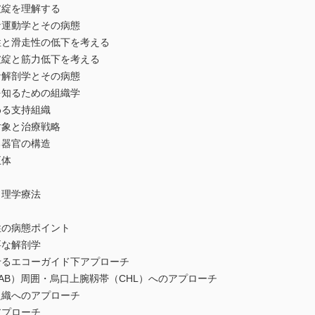
破綻を理解する
運動学とその病態
と滑走性の低下を考える
綻と筋力低下を考える
解剖学とその病態
知るための組織学
る支持組織
象と治療戦略
器官の構造
体
」理学療法
の病態ポイント
な解剖学
エコーガイド下アプローチ
周囲・烏口上腕靱帯（CHL）へのアプローチ
へのアプローチ
プローチ