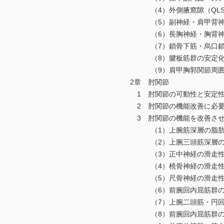
（4）外側腋窩隙（QLS）
（5）副神経・肩甲背神経
（6）長胸神経・胸背神経
（7）鎖骨下筋・烏口鎖骨
（8）腱板筋群の安定化エ
（9）肩甲胸郭関節周囲筋
2章 肘関節
1 肘関節の可動性と安定性
2 肘関節の機能改善に必要
3 肘関節の機能を改善させる
（1）上腕筋深層の脂肪層の
（2）上腕三頭筋深層の脂肪
（3）正中神経の滑走性を
（4）橈骨神経の滑走性を
（5）尺骨神経の滑走性を
（6）前腕回内屈筋群の伸
（7）上腕二頭筋・円回内筋
（8）前腕回内屈筋群の筋