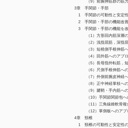
（9）前腕伸筋群の筋力ト
3章 手関節・手部
1 手関節の可動性と安定性
2 手関節・手部の機能改善
3 手関節・手部の機能を改善
（1）方形回内筋深層の脂
（2）浅指屈筋，深指屈筋，
（3）短橈側手根伸筋への
（4）回外筋へのアプロ
（5）長母指外転筋，短母指
（6）尺側手根伸筋へのア
（7）外側前腕皮神経への
（8）正中神経掌枝へのア
（9）腱鞘・手内筋へのア
（10）手関節関節包への
（11）三角線維軟骨複合
（12）掌側板へのアプ
4章 頸椎
1 頸椎の可動性と安定性の