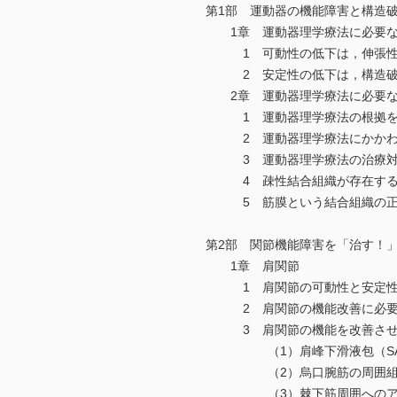
第1部 運動器の機能障害と構造
1章 運動器理学療法に必要な
1 可動性の低下は，伸張性
2 安定性の低下は，構造破
2章 運動器理学療法に必要な
1 運動器理学療法の根拠を
2 運動器理学療法にかかわ
3 運動器理学療法の治療対
4 疎性結合組織が存在する
5 筋膜という結合組織の正
第2部 関節機能障害を「治す！
1章 肩関節
1 肩関節の可動性と安定性
2 肩関節の機能改善に必要
3 肩関節の機能を改善させる
（1）肩峰下滑液包（SAB）
（2）烏口腕筋の周囲組織
（3）棘下筋周囲へのア