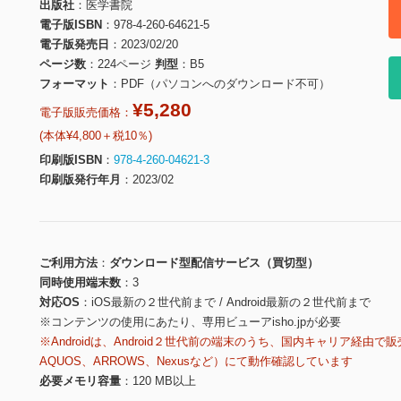
出版社
医学書院
電子版ISBN
978-4-260-64621-5
電子版発売日
2023/02/20
ページ数
224ページ
判型
B5
フォーマット
PDF（パソコンへのダウンロード不可）
¥5,280
電子版販売価格：
(本体¥4,800＋税10％)
印刷版ISBN
978-4-260-04621-3
印刷版発行年月
2023/02
ご利用方法
ダウンロード型配信サービス（買切型）
同時使用端末数
3
対応OS
iOS最新の２世代前まで / Android最新の２世代前まで
※コンテンツの使用にあたり、専用ビューアisho.jpが必要
※Androidは、Android２世代前の端末のうち、国内キャリア経由で販
AQUOS、ARROWS、Nexusなど）にて動作確認しています
必要メモリ容量
120 MB以上