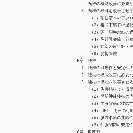
2 頸椎の機能改善に必要な
3 頸椎の機能を改善させる
（1）項靱帯へのアプロ
（2）後頭下筋群の過緊張
（3）頭・頸半棘筋の過緊
（4）胸鎖乳突筋・斜角筋群
（5）頸部の皮神経・副神経
（6）姿勢管理
5章 腰椎
1 腰椎の可動性と安定性の
2 腰椎の機能改善に必要な
3 腰椎の機能を改善させる
（1）胸腰筋膜より浅層で
（2）脊髄神経後枝の内側枝
（3）固有背筋の柔軟性を
（4）LIFT 周囲の可動
（5）腰方形筋の柔軟性を
（6）仙腸関節の安定性を
6章 股関節