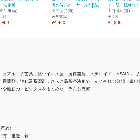
 決定版
疹の診かた・考えかた[W...
で一覧・比較できる
原 知康(編)
松田 光弘(著)
山口 浩樹(著)
土社
医学書院
羊土社
,950
¥4,400
¥3,960
ュアル．抗菌薬，抗ウイルス薬，抗真菌薬，ステロイド，NSAIDs，
神系薬剤，消化器系薬剤，さらに局所療法まで，それぞれの分類・選び
ツや最新のトピックスをまとめたコラムも充実．
田憲彦）
使い方（渡邊 毅）