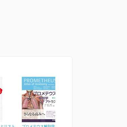
表とリスト
プロメテウス解剖学 コア