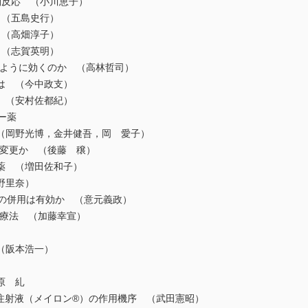
反応 （小川恵子）
（五島史行）
（高畑淳子）
（志賀英明）
のように効くのか （高林哲司）
ツは （今中政支）
薬 （安村佐都紀）
ー薬
（岡野光博，金井健吾，岡 愛子）
か変更か （後藤 穣）
ー薬 （増田佐和子）
野里奈）
LTの併用は有効か （意元義政）
物療法 （加藤幸宣）
（阪本浩一）
原 糺
ム注射液（メイロン®）の作用機序 （武田憲昭）