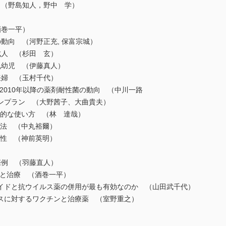
 （野島知人，野中 学）
酒巻一平）
動向 （河野正充, 保富宗城）
人 （杉田 玄）
幼児 （伊藤真人）
婦 （玉村千代）
る2010年以降の薬剤耐性菌の動向 （中川一路
ョンプラン （大野茜子、大曲貴夫）
効果的な使い方 （林 達哉）
期療法 （中丸裕爾）
有効性 （神前英明）
例 （羽藤直人）
ンと治療 （酒巻一平）
ロイドと抗ウイルス薬の併用が最も有効なのか （山田武千代）
ルスに対するワクチンと治療薬 （室野重之）