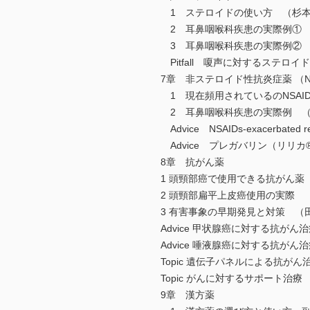
1 ステロイドの使い方 （杉
2 耳鼻咽喉科疾患の実際例① 
3 耳鼻咽喉科疾患の実際例② 
Pitfall 嗄声に対するステロ
7章 非ステロイド性抗炎症薬 （NS
1 現在頻用されているのNSAI
2 耳鼻咽喉科疾患の実際例 （
Advice NSAIDs-exacerbate
Advice プレガバリン（リリ
8章 抗がん薬
1 頭頸部癌で使用できる抗がん薬
2 頭頸部扁平上皮癌使用の実際 
3 有害事象の早期発見と対策 （田
Advice 甲状腺癌に対する抗が
Advice 唾液腺癌に対する抗が
Topic 遺伝子パネルによる抗が
Topic がんに対するサポート治
9章 漢方薬