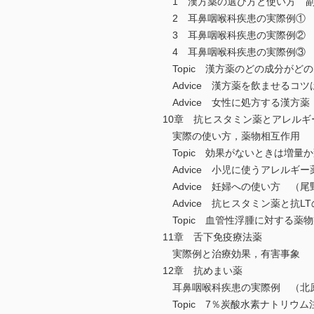
1 漢方薬の選び方と使い方 副
2 耳鼻咽喉科疾患の実際例① 
3 耳鼻咽喉科疾患の実際例② 
4 耳鼻咽喉科疾患の実際例③ 
Topic 漢方薬のどの成分がど
Advice 漢方薬を飲ませるコ
Advice 女性に処方する漢方
10章 抗ヒスタミン薬とアレルギ
実際の使い方，薬物相互作用 
Topic 効果がないときは増量
Advice 小児に使うアレルギ
Advice 妊婦への使い方 （尾
Advice 抗ヒスタミン薬と抗
Topic 血管性浮腫に対する薬
11章 舌下免疫療法薬
実際例と治療効果，有害事象 
12章 抗めまい薬
耳鼻咽喉科疾患の実際例 （北
Topic 7％炭酸水素ナトリウ