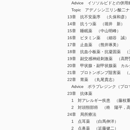
Advice イソソルビドとの併
Topic アデノシン三リン酸二
13章 抗不安薬序 （久保和彦）
14章 抗うつ薬 （堀井 新）
15章 睡眠薬 （中山明峰）
16章 ビタミン薬 （細谷 誠）
17章 止血薬 （熊井琢美）
18章 抗血小板薬・抗凝固薬 （
19章 副交感神経刺激薬 （高野
20章 甲状腺・副甲状腺薬 カ
21章 プロトンポンプ阻害薬 （
22章 胃薬 （丸尾貴志）
Advice ポラプレジンク（プロ
23章 抗体薬
1 対アレルギー疾患 （藤枝
2 対頭頸部癌 （柊 陽平，高
24章 局所療法
1 点耳薬 （白馬伸洋）
2 点鼻薬 （近藤健二）