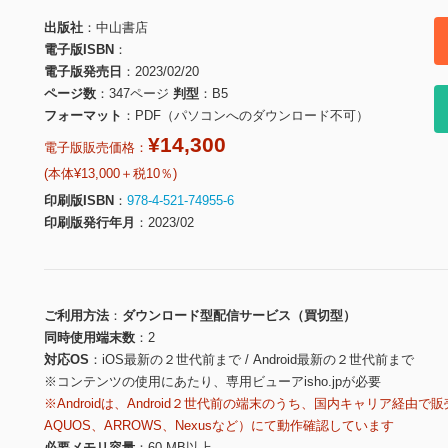
出版社
中山書店
電子版ISBN
電子版発売日
2023/02/20
ページ数
347ページ
判型
B5
フォーマット
PDF（パソコンへのダウンロード不可）
¥14,300
電子版販売価格：
(本体¥13,000＋税10％)
印刷版ISBN
978-4-521-74955-6
印刷版発行年月
2023/02
ご利用方法
ダウンロード型配信サービス（買切型）
同時使用端末数
2
対応OS
iOS最新の２世代前まで / Android最新の２世代前まで
※コンテンツの使用にあたり、専用ビューアisho.jpが必要
※Androidは、Android２世代前の端末のうち、国内キャリア経由で販
AQUOS、ARROWS、Nexusなど）にて動作確認しています
必要メモリ容量
60 MB以上