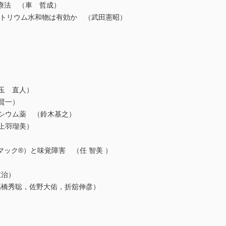
用療法 （車 哲成）
ナトリウム水和物は有効か （武田憲昭）
玉 直人）
賢一）
ルシウム薬 （鈴木基之）
上羽瑠美）
マック®）と味覚障害 （任 智美 ）
重治）
橋秀聡，佐野大佑，折舘伸彦）