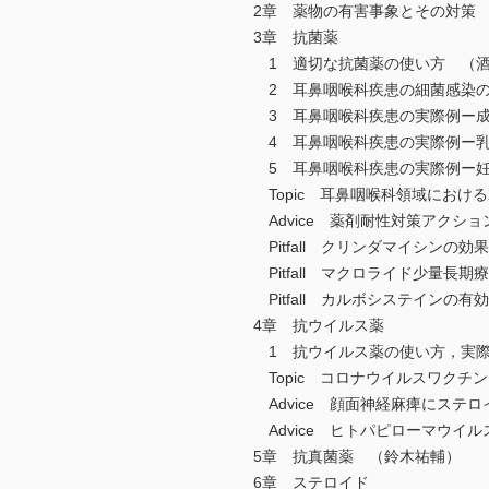
2章 薬物の有害事象とその対策
3章 抗菌薬
1 適切な抗菌薬の使い方 （
2 耳鼻咽喉科疾患の細菌感染の
3 耳鼻咽喉科疾患の実際例ー成
4 耳鼻咽喉科疾患の実際例ー乳
5 耳鼻咽喉科疾患の実際例ー妊
Topic 耳鼻咽喉科領域におけ
Advice 薬剤耐性対策アクシ
Pitfall クリンダマイシンの
Pitfall マクロライド少量長
Pitfall カルボシステインの
4章 抗ウイルス薬
1 抗ウイルス薬の使い方，実際
Topic コロナウイルスワクチ
Advice 顔面神経麻痺にステ
Advice ヒトパピローマウイ
5章 抗真菌薬 （鈴木祐輔）
6章 ステロイド