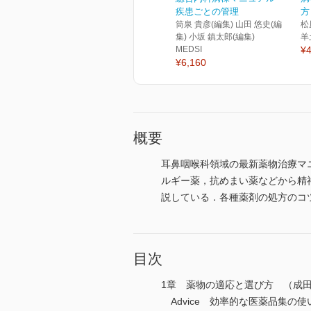
疾患ごとの管理
方
筒泉 貴彦(編集) 山田 悠史(編
松
集) 小坂 鎮太郎(編集)
羊
MEDSI
¥4
¥6,160
概要
耳鼻咽喉科領域の最新薬物治療マニ
ルギー薬，抗めまい薬などから精
説している．各種薬剤の処方のコ
目次
1章 薬物の適応と選び方 （成
Advice 効率的な医薬品集の