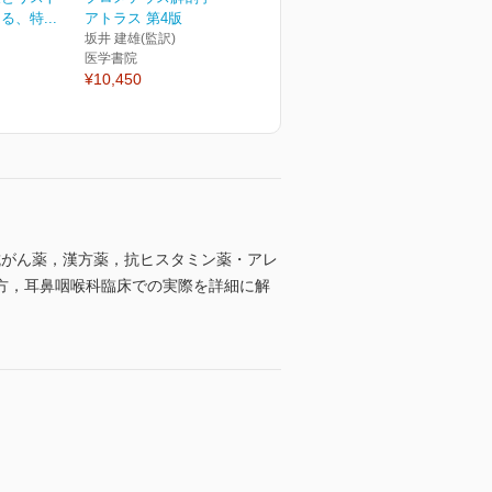
、特...
アトラス 第4版
坂井 建雄(監訳)
医学書院
¥10,450
抗がん薬，漢方薬，抗ヒスタミン薬・アレ
方，耳鼻咽喉科臨床での実際を詳細に解