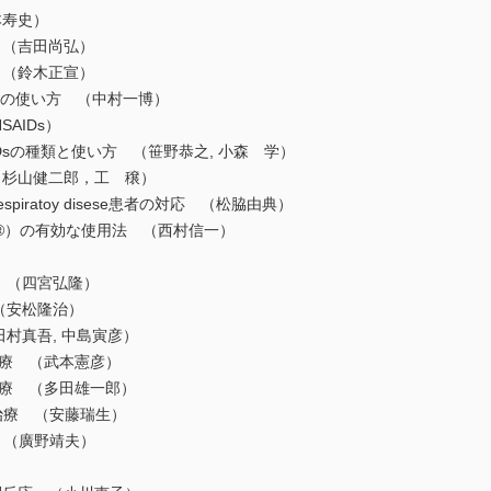
本寿史）
（吉田尚弘）
（鈴木正宣）
イドの使い方 （中村一博）
AIDs）
Dsの種類と使い方 （笹野恭之, 小森 学）
杉山健二郎，工 穣）
d respiratoy disese患者の対応 （松脇由典）
カ®）の有効な使用法 （西村信一）
 （四宮弘隆）
（安松隆治）
村真吾, 中島寅彦）
ん治療 （武本憲彦）
ん治療 （多田雄一郎）
ん治療 （安藤瑞生）
療 （廣野靖夫）