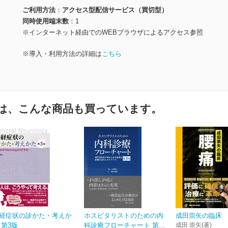
ご利用方法
アクセス型配信サービス（買切型）
同時使用端末数
1
※インターネット経由でのWEBブラウザによるアクセス参照
※導入・利用方法の詳細は
こちら
は、こんな商品も買っています。
経症状の診かた・考えか
ホスピタリストのための内
成田崇矢の臨床
 第3版
科診療フローチャート 第...
成田 崇矢(著)