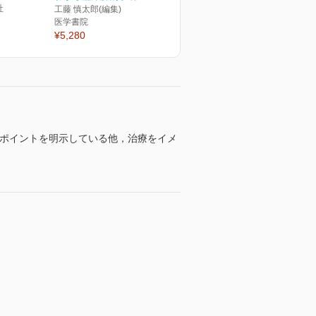
社
工藤 慎太郎(編集)
医学書院
¥5,280
のポイントを明示している他，治療をイメ