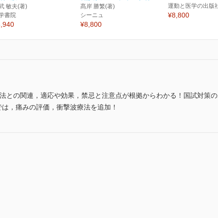
運動と医学の出版
武 敏夫(著)
髙岸 勝繁(著)
¥8,800
学書院
シーニュ
,940
¥8,800
療法との関連，適応や効果，禁忌と注意点が根拠からわかる！国試対策
では，痛みの評価，衝撃波療法を追加！