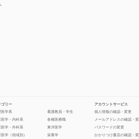
チ
テゴリー
アカウントサービス
礎医学系
看護教員・学生
個人情報の確認・変更
床医学・内科系
各種医療職
メールアドレスの確認・変
床医学・外科系
東洋医学
パスワードの変更
床医学（領域別）
栄養学
かかりつけ書店の確認・変