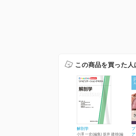
この商品を買った人
解剖学
プ
小澤 一史(編集) 坂井 建雄(編
ア