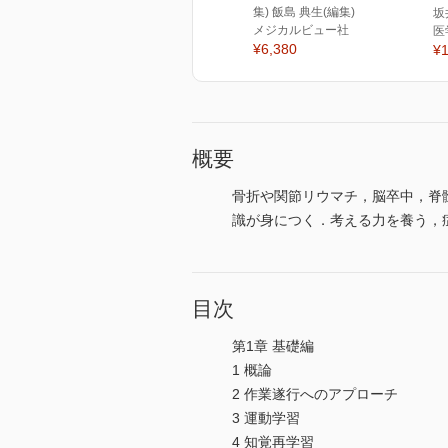
集) 飯島 典生(編集)
坂
メジカルビュー社
医
¥6,380
¥1
概要
骨折や関節リウマチ，脳卒中，脊
識が身につく．考える力を養う，
目次
第1章 基礎編
1 概論
2 作業遂行へのアプローチ
3 運動学習
4 知覚再学習