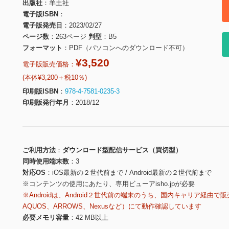
出版社
羊土社
電子版ISBN
電子版発売日
2023/02/27
ページ数
263ページ
判型
B5
フォーマット
PDF（パソコンへのダウンロード不可）
¥3,520
電子版販売価格：
(本体¥3,200＋税10％)
印刷版ISBN
978-4-7581-0235-3
印刷版発行年月
2018/12
ご利用方法
ダウンロード型配信サービス（買切型）
同時使用端末数
3
対応OS
iOS最新の２世代前まで / Android最新の２世代前まで
※コンテンツの使用にあたり、専用ビューアisho.jpが必要
※Androidは、Android２世代前の端末のうち、国内キャリア経由で販
AQUOS、ARROWS、Nexusなど）にて動作確認しています
必要メモリ容量
42 MB以上