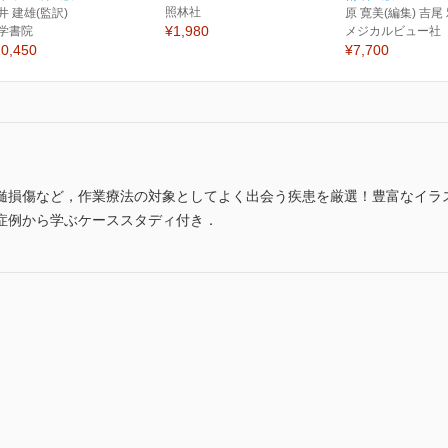
照林社
井 建雄(監訳)
原 寛美(編集) 吉尾
¥1,980
学書院
メジカルビュー社
0,450
¥7,700
髄損傷など，作業療法の対象としてよく出会う疾患を厳選！豊富なイラ
症例から学ぶケーススタディ付き．