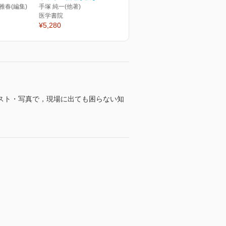
 雅春(編集)
手塚 純一(他著)
医学書院
¥5,280
スト・写真で，現場に出ても困らない知