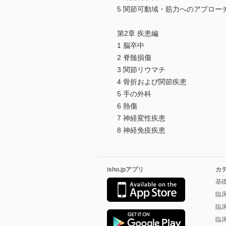
5 関節可動域・筋力へのアプロー
第2章 疾患編
1 脳卒中
2 脊髄損傷
3 関節リウマチ
4 骨折および関節疾患
5 手の外科
6 熱傷
7 神経変性疾患
8 神経免疫疾患
isho.jpアプリ
カ
基
臨
臨
臨