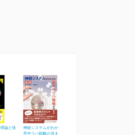
の理論と技
神経システムがわかれば脳
卒中リハ戦略が決まる 第...