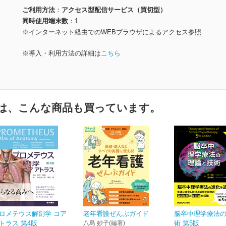
ご利用方法
アクセス型配信サービス（買切型）
同時使用端末数
1
※インターネット経由でのWEBブラウザによるアクセス参照
※導入・利用方法の詳細は
こちら
は、こんな商品も買っています。
ロメテウス解剖学 コア
老年看護ぜんぶガイド
脳卒中理学療法
トラス 第4版
八島 妙子(編著)
術 第5版