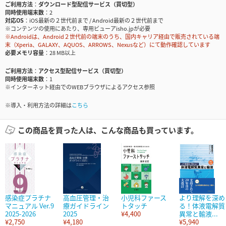
ご利用方法
ダウンロード型配信サービス（買切型）
同時使用端末数
2
対応OS
iOS最新の２世代前まで / Android最新の２世代前まで
※コンテンツの使用にあたり、専用ビューアisho.jpが必要
※Androidは、Android２世代前の端末のうち、国内キャリア経由で販売されている端
末（Xperia、GALAXY、AQUOS、ARROWS、Nexusなど）にて動作確認しています
必要メモリ容量
28 MB以上
ご利用方法
アクセス型配信サービス（買切型）
同時使用端末数
1
※インターネット経由でのWEBブラウザによるアクセス参照
※導入・利用方法の詳細は
こちら
この商品を買った人は、こんな商品も買っています。
感染症プラチナ
高血圧管理・治
小児科ファース
より理解を深め
マニュアル Ver.9
療ガイドライン
トタッチ
る！体液電解質
2025-2026
2025
¥4,400
異常と輸液...
¥2,750
¥4,180
¥5,940