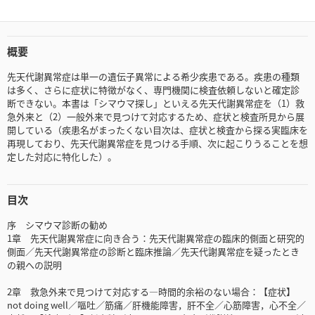
概要
先天代謝異常症は単一の遺伝子異常による希少疾患である。疾患の種類
は多く、さらに症状に特徴がなく、専門機関に検査依頼しないと確定診
断できない。本書は「シマウマ探し」といえる先天代謝異常症を（1）救
急外来と（2）一般外来で見つけて対応するため、症状と検査所見から展
開している（疾患名がまったくない目次は、症状と検査から探る実臨床を
再現しており、先天代謝異常症を見つける手順、次に起こりうることを想
定した対応に特化した）。
目次
序 シマウマ診断の勧め
1章 先天代謝異常症に向き合う：先天代謝異常症の臨床的側面と研究的
側面／先天代謝異常症の診断と臨床推論／先天代謝異常症を疑ったとき
の親への説明
2章 救急外来で見つけて対応する―時間的余裕のない場合：【症状】
not doing well／嘔吐／筋痛／肝機能障害，肝不全／心筋障害，心不全／