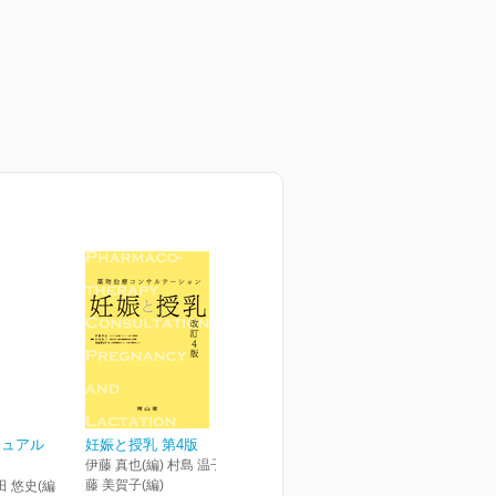
ニュアル
妊娠と授乳 第4版
伊藤 真也(編) 村島 温子(編) 後
藤 美賀子(編)
田 悠史(編