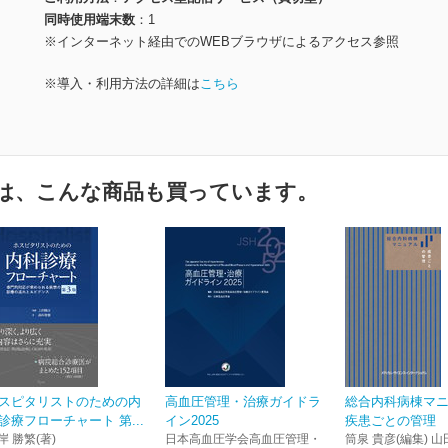
同時使用端末数
1
※インターネット経由でのWEBブラウザによるアクセス参照
※導入・利用方法の詳細は
こちら
は、こんな商品も買っています。
スピタリストのための内
高血圧管理・治療ガイドラ
総合内科病棟マ
診療フローチャート 第...
イン2025
疾患ごとの管理
岸 勝繁(著)
日本高血圧学会高血圧管理・
筒泉 貴彦(編集) 山