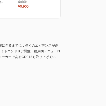
南山堂
集)
¥9,900
在に至るまでに，多くのエビデンスが創
，ミトコンドリア腎症・糖尿病・ニューロ
ーカーであるGDF15も取り上げてい