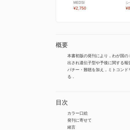
MEDSI
シ
¥2,750
¥8
概要
本書初版の発刊により，わが国の
出され遺伝子型や予後に関する報
パチー・難聴を加え，ミトコンドリ
る．
目次
カラー口絵
発刊に寄せて
緒言