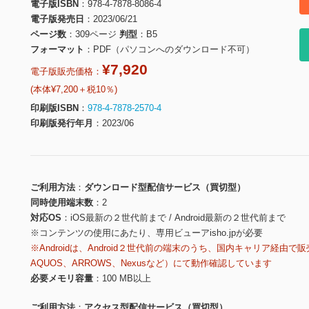
電子版ISBN
978-4-7878-8086-4
電子版発売日
2023/06/21
ページ数
309ページ
判型
B5
フォーマット
PDF（パソコンへのダウンロード不可）
¥7,920
電子版販売価格：
(本体¥7,200＋税10％)
印刷版ISBN
978-4-7878-2570-4
印刷版発行年月
2023/06
ご利用方法
ダウンロード型配信サービス（買切型）
同時使用端末数
2
対応OS
iOS最新の２世代前まで / Android最新の２世代前まで
※コンテンツの使用にあたり、専用ビューアisho.jpが必要
※Androidは、Android２世代前の端末のうち、国内キャリア経由で販
AQUOS、ARROWS、Nexusなど）にて動作確認しています
必要メモリ容量
100 MB以上
ご利用方法
アクセス型配信サービス（買切型）