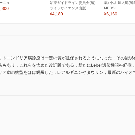
ーニュ
治療ガイドライン委員会(編)
集) 小坂 鎮太郎(編
,800
ライフサイエンス出版
MEDSI
¥4,180
¥6,160
ミトコンドリア病診療は一定の質が担保されるようになった．その後現
告もあり，これらを含めた改訂版である．新たにLeber遺伝性視神経症
ア病の病型をほぼ網羅した．L-アルギニンやタウリン，最新のバイオマ