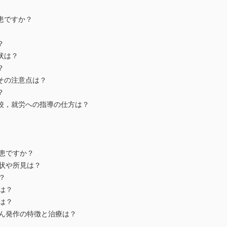
疾患ですか？
？
状は？
？
とその注意点は？
？
学校，就労への指導の仕方は？
疾患ですか？
症状や所見は？
？
徴は？
後は？
かん発作の特徴と治療は？