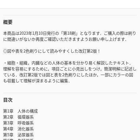
概要
本商品は2023年1月10日発行の「第18刷」となります．ご購入の際は刷り
に間違いがないか再度ご確認いただきますようお願い申し上げます．
◎図や表を2色刷りにして読みやすくした改訂第2版！
・細胞・組織，内臓などの人体の基本を分かり易く解説したテキスト．
理解を容易にするために，項目ごとに小見出しをつけ，簡潔明解に記述し
ている．改訂第2版では図と表を2色刷りにしたほか，一部にカラーの図
も収載して理解が深まるように編集．
目次
第1章 人体の構成
第2章 循環器系
第3章 呼吸器系
第4章 消化器系
第5章 泌尿器系