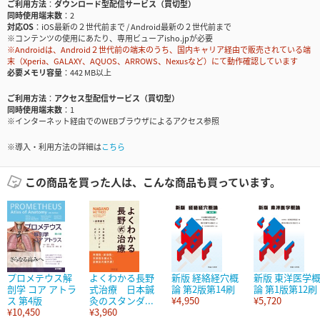
ご利用方法
ダウンロード型配信サービス（買切型）
同時使用端末数
2
対応OS
iOS最新の２世代前まで / Android最新の２世代前まで
※コンテンツの使用にあたり、専用ビューアisho.jpが必要
※Androidは、Android２世代前の端末のうち、国内キャリア経由で販売されている端
末（Xperia、GALAXY、AQUOS、ARROWS、Nexusなど）にて動作確認しています
必要メモリ容量
442 MB以上
ご利用方法
アクセス型配信サービス（買切型）
同時使用端末数
1
※インターネット経由でのWEBブラウザによるアクセス参照
※導入・利用方法の詳細は
こちら
この商品を買った人は、こんな商品も買っています。
プロメテウス解
よくわかる長野
新版 経絡経穴概
新版 東洋医学
剖学 コア アトラ
式治療 日本鍼
論 第2版第14刷
論 第1版第12刷
ス 第4版
灸のスタンダ...
¥4,950
¥5,720
¥10,450
¥3,960