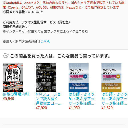
※Androidは、Android２世代前の端末のうち、国内キャリア経由で販売されている端
末（Xperia、GALAXY、AQUOS、ARROWS、Nexusなど）にて動作確認しています
必要メモリ容量
48 MB以上
ご利用方法
アクセス型配信サービス（買切型）
同時使用端末数
1
※インターネット経由でのWEBブラウザによるアクセス参照
※導入・利用方法の詳細は
こちら
この商品を買った人は、こんな商品も買っています。
無敵の腎臓内科
MRIフュージョ
はり師・きゅう
はり師・きゅう
¥5,940
ンで読み解く
師・あん摩マッ
師・あん摩マッ
運動器エコー...
サージ指圧師...
サージ指圧師...
¥7,920
¥4,950
¥4,620