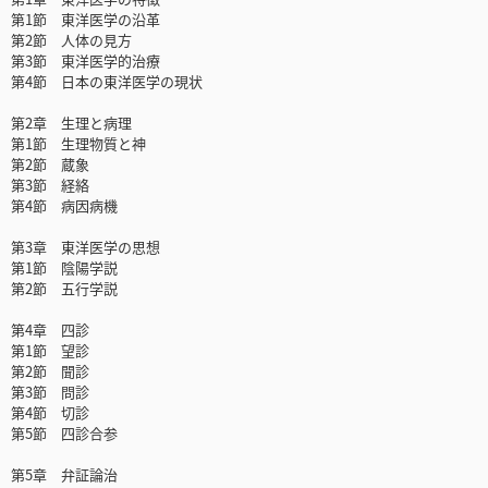
第1節 東洋医学の沿革
第2節 人体の見方
第3節 東洋医学的治療
第4節 日本の東洋医学の現状
第2章 生理と病理
第1節 生理物質と神
第2節 蔵象
第3節 経絡
第4節 病因病機
第3章 東洋医学の思想
第1節 陰陽学説
第2節 五行学説
第4章 四診
第1節 望診
第2節 聞診
第3節 問診
第4節 切診
第5節 四診合参
第5章 弁証論治