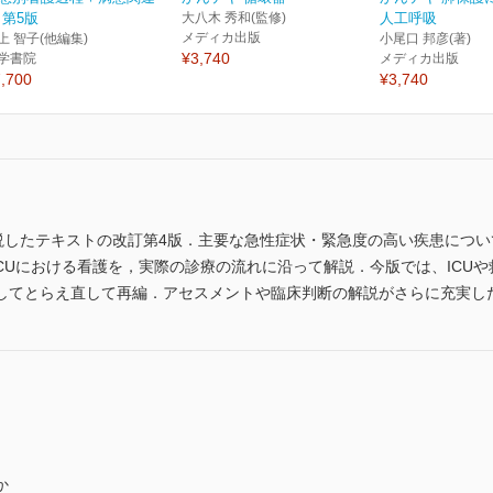
 第5版
大八木 秀和(監修)
人工呼吸
メディカ出版
上 智子(他編集)
小尾口 邦彦(著)
¥3,740
学書院
メディカ出版
,700
¥3,740
説したテキストの改訂第4版．主要な急性症状・緊急度の高い疾患につい
ICUにおける看護を，実際の診療の流れに沿って解説．今版では、ICU
してとらえ直して再編．アセスメントや臨床判断の解説がさらに充実し
か