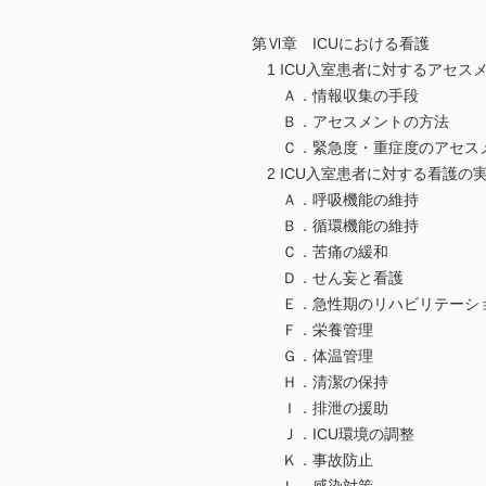
第Ⅵ章 ICUにおける看護
1 ICU入室患者に対するアセス
Ａ．情報収集の手段
Ｂ．アセスメントの方法
Ｃ．緊急度・重症度のアセス
2 ICU入室患者に対する看護の
Ａ．呼吸機能の維持
Ｂ．循環機能の維持
Ｃ．苦痛の緩和
Ｄ．せん妄と看護
Ｅ．急性期のリハビリテーシ
Ｆ．栄養管理
Ｇ．体温管理
Ｈ．清潔の保持
Ｉ．排泄の援助
Ｊ．ICU環境の調整
Ｋ．事故防止