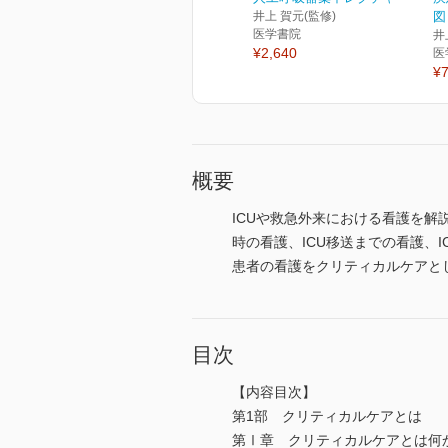
井上 賀元(監修)
図
医学書院
井
¥2,640
医
¥7
概要
ICUや救急外来における看護を解
時の看護、ICU移送までの看護、
患者の看護をクリティカルケアと
目次
【内容目次】
第1部 クリティカルケアとは
第Ⅰ章 クリティカルケアとは何