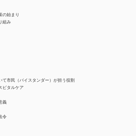
策の始まり
り組み
て市民（バイスタンダー）が担う役割
スピタルケア
意義
法令