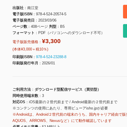
出版社
南江堂
電子版ISBN
978-4-524-20574-5
電子版発売日
2023/03/06
ページ数
408ページ
判型
B5
フォーマット
PDF（パソコンへのダウンロード不可）
¥3,300
電子版販売価格：
(本体¥3,000＋税10％)
印刷版ISBN
978-4-524-23288-8
印刷版発行年月
2026/01
ご利用方法
ダウンロード型配信サービス（買切型）
同時使用端末数
3
対応OS
iOS最新の２世代前まで / Android最新の２世代前まで
※コンテンツの使用にあたり、専用ビューアisho.jpが必要
※Androidは、Android２世代前の端末のうち、国内キャリア経由で販
AQUOS、ARROWS、Nexusなど）にて動作確認しています
必要メモリ容量
52 MB以上