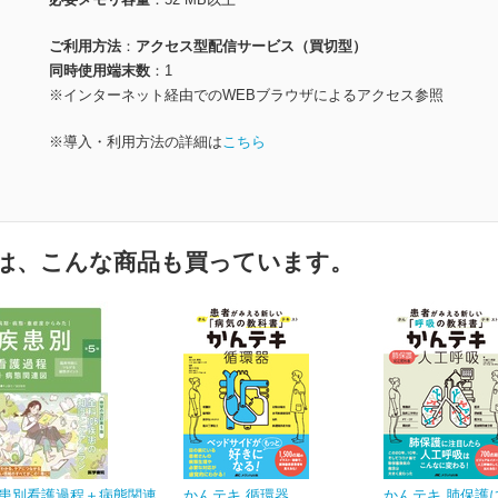
ご利用方法
アクセス型配信サービス（買切型）
同時使用端末数
1
※インターネット経由でのWEBブラウザによるアクセス参照
※導入・利用方法の詳細は
こちら
は、こんな商品も買っています。
患別看護過程＋病態関連
かんテキ 循環器
かんテキ 肺保護