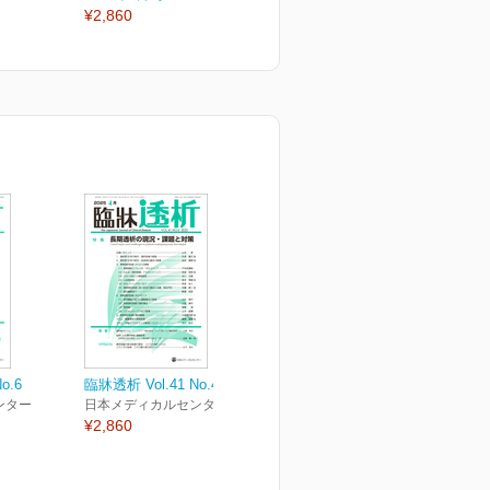
¥2,860
¥2,860
¥
o.6
臨牀透析 Vol.41 No.4
ンター
日本メディカルセンター
¥2,860