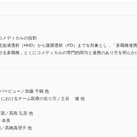
コメディカルの役割
血液透析（HHD）から腹膜透析（PD）までを対象とし，「多職種連
ける多職種，とくにコメディカルの専門的関与と連携のあり方を明らか
バービュー／加藤 千鶴 他
で）におけるチーム医療の在り方／土谷 健 他
／髙島 弘至 他
 奈美
／髙橋真理子 他