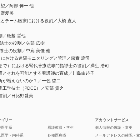
／阿部 伸一 他
比野愛美
とチーム医療における役割／大橋 直人
割／舩越 哲他
療法士の役割／矢部 広樹
養士の役割／中嶌 美佳 他
で）における遠隔モニタリングと管理／森實 篤司
D まで）における腎代替療法専門指導士の役割／満生 浩司
護とそれを可能とする看護師の育成／川島由起子
析が増えないのか？／一色 啓二
工学技士（PDCE）／安部 貴之
役割／日比野愛美
テゴリー
アカウントサービス
礎医学系
看護教員・学生
個人情報の確認・変更
床医学・内科系
各種医療職
メールアドレスの確認・変