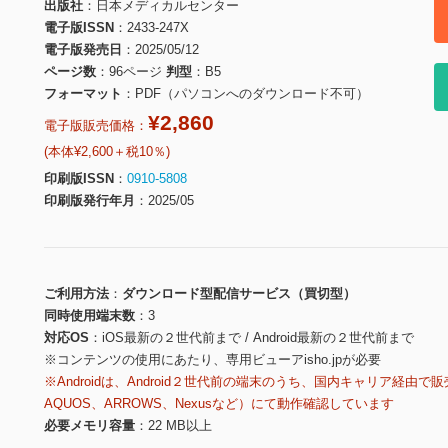
出版社
日本メディカルセンター
電子版ISSN
2433-247X
電子版発売日
2025/05/12
ページ数
96ページ
判型
B5
フォーマット
PDF（パソコンへのダウンロード不可）
¥2,860
電子版販売価格：
(本体¥2,600＋税10％)
印刷版ISSN
0910-5808
印刷版発行年月
2025/05
ご利用方法
ダウンロード型配信サービス（買切型）
同時使用端末数
3
対応OS
iOS最新の２世代前まで / Android最新の２世代前まで
※コンテンツの使用にあたり、専用ビューアisho.jpが必要
※Androidは、Android２世代前の端末のうち、国内キャリア経由で販
AQUOS、ARROWS、Nexusなど）にて動作確認しています
必要メモリ容量
22 MB以上