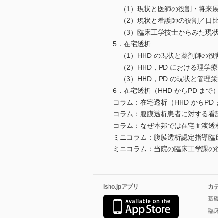
（1）現状と医師の役割・将来展望
（2）現状と看護師の役割／日
（3）臨床工学技士からみた現状
5．在宅透析
（1）HHD の現状と薬剤師の役
（2）HHD，PD における理学
（3）HHD，PD の現状と管理栄
6．在宅透析（HHD からPD ま
コラム：在宅透析（HHD からP
コラム：腹膜透析患者に対する看
コラム：なぜ本邦では在宅血液透
ミニコラム：腹膜透析認定指導臨床
ミニコラム：当院の臨床工学課の
isho.jpアプリ
カ
基
臨