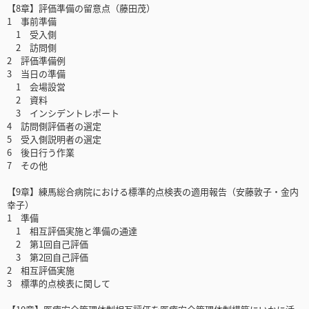
【8章】評価準備の留意点（藤田茂）
1 事前準備
1 受入側
2 訪問側
2 評価準備例
3 当日の準備
1 会場設営
2 資料
3 インシデントレポート
4 訪問側評価者の選定
5 受入側説明者の選定
6 後日行う作業
7 その他
【9章】練馬総合病院における標準的点検表の適用報告（安藤敦子・金内
幸子）
1 準備
1 相互評価実施と準備の通達
2 第1回自己評価
3 第2回自己評価
2 相互評価実施
3 標準的点検表に関して