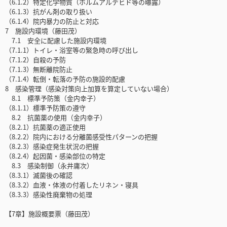
（6.1.2）特定化学物質（ホルムアルデヒド等の曝露）
（6.1.3）抗がん剤の取り扱い
（6.1.4）院内暴力の防止と対応
7 施設内環境（藤田茂）
7.1 安全に配慮した施設内環境
（7.1.1）トイレ・浴室等の緊急時の呼び出し
（7.1.2）自殺の予防
（7.1.3）無断離院防止
（7.1.4）転倒・転落の予防の施設的配慮
8 感染管理（感染対策向上加算を算定していない場合）
8.1 標準予防策（金内幸子）
（8.1.1）標準予防策の遵守
8.2 抗菌薬の使用（金内幸子）
（8.2.1）抗菌薬の適正使用
（8.2.2）院内における分離菌感受性パターンの把握
（8.2.3）感染症発生状況の把握
（8.2.4）起因菌・感染部位の特定
8.3 感染制御（永井庸次）
（8.3.1）滅菌後の確認
（8.3.2）血液・体液の付着したリネン・寝具
（8.3.3）感染性廃棄物の処理
【7章】施設概要票（藤田茂）