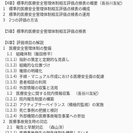
【4章】標準的医療安全管理体制相互評価点検表の概要（長谷川友紀）
1 標準的医療安全管理体制相互評価点検表の構成
2 標準的医療安全管理体制相互評価点検表の運用
3 2つの評価の方法
【5章】標準的医療安全管理体制相互評価点検表
【6章】評価項目の解説
1 医療安全管理体制の整備
1.1 組織体制（飯田修平）
（1.1.1）指針の策定と定期的な見直し
（1.1.2）組織的な位置づけ
（1.1.3）権限の明確化
（1.1.4）手順・マニュアル作成における医療安全面の配慮
（1.1.5）患者相談の利用
（1.1.6）外部情報の収集と活用
1.2 医療安全に関する院内情報収集 （長谷川友紀）
（1.2.1）院内報告制度の構築
（1.2.2）アクティブサーベイランス（積極的監視）の実施
（1.2.3）死亡事例の把握と検討
（1.2.4）外部機関の医療事故報告事業への参加
2 医療事故発生時の対応
2.1 報告と早期対応 （森山洋）
（2.1.1）医療事故発生の報告体制を構築している