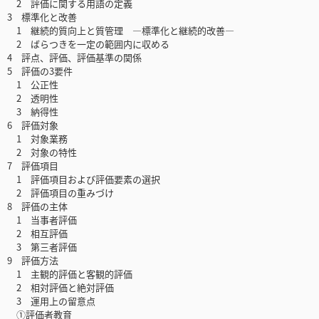
2 評価に関する用語の定義
3 標準化と改善
1 継続的質向上と質管理 ―標準化と継続的改善―
2 ばらつきを一定の範囲内に収める
4 評点、評価、評価基準の関係
5 評価の3要件
1 公正性
2 透明性
3 納得性
6 評価対象
1 対象業務
2 対象の特性
7 評価項目
1 評価項目および評価要素の選択
2 評価項目の重みづけ
8 評価の主体
1 当事者評価
2 相互評価
3 第三者評価
9 評価方法
1 主観的評価と客観的評価
2 相対評価と絶対評価
3 運用上の留意点
①評価者教育