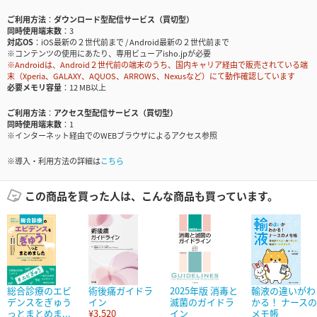
ご利用方法
ダウンロード型配信サービス（買切型）
同時使用端末数
3
対応OS
iOS最新の２世代前まで / Android最新の２世代前まで
※コンテンツの使用にあたり、専用ビューアisho.jpが必要
※Androidは、Android２世代前の端末のうち、国内キャリア経由で販売されている端
末（Xperia、GALAXY、AQUOS、ARROWS、Nexusなど）にて動作確認しています
必要メモリ容量
12 MB以上
ご利用方法
アクセス型配信サービス（買切型）
同時使用端末数
1
※インターネット経由でのWEBブラウザによるアクセス参照
※導入・利用方法の詳細は
こちら
この商品を買った人は、こんな商品も買っています。
総合診療のエビ
術後痛ガイドラ
2025年版 消毒と
輸液の違いがわ
デンスをぎゅう
イン
滅菌のガイドラ
かる！ ナースの
っとまとめま...
¥3,520
イン
メモ帳