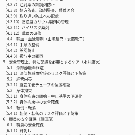
（4.3.7）注射薬の誤調剤防止
（4.3.8）処方監査、調剤監査、疑義照会
（4.3.9）取り違い防止への配慮
（4.3.10）高濃度カリウム製剤の管理
（4.3.11）ハイリスク薬剤
（4.3.12）職員の研修
4.4 輸血・血液製剤（山崎勝巳・安藤敦子）
（4.4.1）手順の整備
（4.4.2）誤認防止
（4.4.3）投与中の観察
5 安全管理上、特に配慮を必要とするケア（永井庸次）
5.1 深部静脈血栓症
（5.1.1）深部静脈血栓症のリスク評価と予防策
5.2 経管栄養
（5.2.1）経管栄養チューブの位置確認
5.3 身体拘束
（5.3.1）身体拘束の開始・中止基準の明確化
（5.3.2）身体拘束中の安全確保
5.4 転倒・転落
（5.4.1）転倒・転落のリスク評価と予防策
6 職員の安全確保（藤田茂）
6.1 職員の安全確保
（6.1.1）針刺し