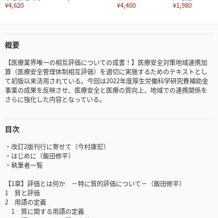
¥4,620
¥4,400
¥1,980
概要
【医療業界唯一の相互評価についての成書！】医療安全対策地域連携加
算（医療安全管理体制相互評価）を適切に実施するためのテキストとし
て初版以来活用されている。今回は2022年度厚生労働科学研究費補助金
事業の成果を反映させ、医療安全と医療の質向上、地域での連携関係を
さらに強化した内容となっている。
目次
・改訂2版刊行に寄せて（今村康宏）
・はじめに（飯田修平）
・執筆者一覧
【1章】評価とは何か －特に質的評価について－（飯田修平）
1 質と評価
2 用語の定義
1 質に関する用語の定義