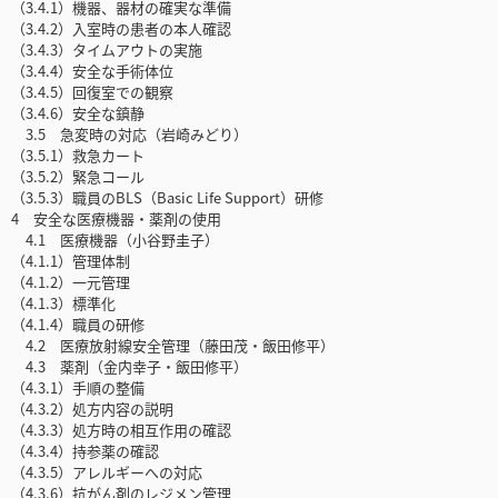
（3.4.1）機器、器材の確実な準備
（3.4.2）入室時の患者の本人確認
（3.4.3）タイムアウトの実施
（3.4.4）安全な手術体位
（3.4.5）回復室での観察
（3.4.6）安全な鎮静
3.5 急変時の対応（岩崎みどり）
（3.5.1）救急カート
（3.5.2）緊急コール
（3.5.3）職員のBLS（Basic Life Support）研修
4 安全な医療機器・薬剤の使用
4.1 医療機器（小谷野圭子）
（4.1.1）管理体制
（4.1.2）一元管理
（4.1.3）標準化
（4.1.4）職員の研修
4.2 医療放射線安全管理（藤田茂・飯田修平）
4.3 薬剤（金内幸子・飯田修平）
（4.3.1）手順の整備
（4.3.2）処方内容の説明
（4.3.3）処方時の相互作用の確認
（4.3.4）持参薬の確認
（4.3.5）アレルギーへの対応
（4.3.6）抗がん剤のレジメン管理