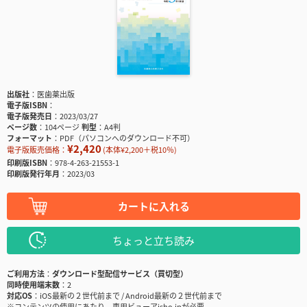
出版社
医歯薬出版
電子版ISBN
電子版発売日
2023/03/27
ページ数
104ページ
判型
A4判
フォーマット
PDF（パソコンへのダウンロード不可）
¥2,420
電子版販売価格：
(本体¥2,200＋税10％)
印刷版ISBN
978-4-263-21553-1
印刷版発行年月
2023/03
カートに入れる
ちょっと立ち読み
ご利用方法
ダウンロード型配信サービス（買切型）
同時使用端末数
2
対応OS
iOS最新の２世代前まで / Android最新の２世代前まで
※コンテンツの使用にあたり、専用ビューアisho.jpが必要