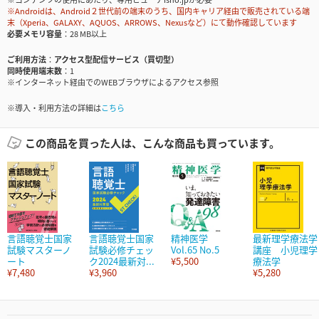
※Androidは、Android２世代前の端末のうち、国内キャリア経由で販売されている端
末（Xperia、GALAXY、AQUOS、ARROWS、Nexusなど）にて動作確認しています
必要メモリ容量
28 MB以上
ご利用方法
アクセス型配信サービス（買切型）
同時使用端末数
1
※インターネット経由でのWEBブラウザによるアクセス参照
※導入・利用方法の詳細は
こちら
この商品を買った人は、こんな商品も買っています。
言語聴覚士国家
言語聴覚士国家
精神医学
最新理学療法学
試験マスターノ
試験必修チェッ
Vol.65 No.5
講座 小児理学
ート
ク2024最新対...
¥5,500
療法学
¥7,480
¥3,960
¥5,280