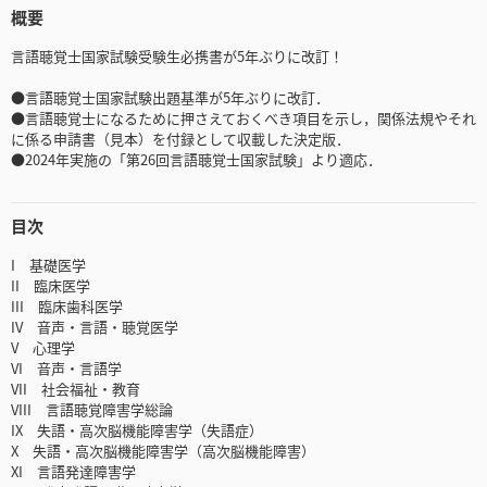
概要
言語聴覚士国家試験受験生必携書が5年ぶりに改訂！
●言語聴覚士国家試験出題基準が5年ぶりに改訂．
●言語聴覚士になるために押さえておくべき項目を示し，関係法規やそれ
に係る申請書（見本）を付録として収載した決定版．
●2024年実施の「第26回言語聴覚士国家試験」より適応．
目次
I 基礎医学
II 臨床医学
III 臨床歯科医学
IV 音声・言語・聴覚医学
V 心理学
VI 音声・言語学
VII 社会福祉・教育
VIII 言語聴覚障害学総論
IX 失語・高次脳機能障害学（失語症）
X 失語・高次脳機能障害学（高次脳機能障害）
XI 言語発達障害学