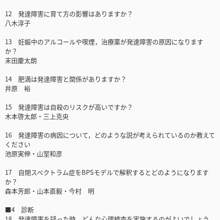
12 発達障害に育て方の影響はありますか？
八木淳子
13 妊娠中のアルコールや喫煙，治療薬が発達障害の原因になります
か？
末田慶太朗
14 肥満は発達障害と関係がありますか？
井原 裕
15 発達障害は自殺のリスクが高いですか？
木本啓太郎・三上克央
16 発達障害の病因について，どのような説が考えられているのか教えて
ください
池原実伸・山室和彦
17 自閉スペクトラム症をBPSモデルで解釈するとどのようになります
か？
森本芳郎・山本直毅・今村 明
■4 診断
18 発達障害を疑った時，どんな心理検査を実施するのがよいでしょう