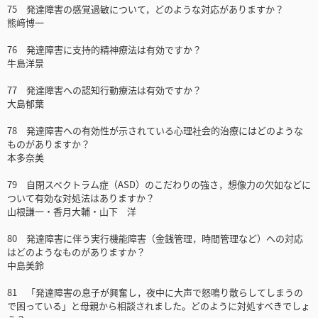
75 発達障害の感覚過敏について，どのような対応がありますか？
熊﨑博一
76 発達障害に支持的精神療法は有効ですか？
牛島洋景
77 発達障害への認知行動療法は有効ですか？
大島郁葉
78 発達障害への有効性が示されている心理社会的治療にはどのような
ものがありますか？
本多奈美
79 自閉スペクトラム症（ASD）のこだわりの強さ，想像力の欠如などに
ついて有効な対処法はありますか？
山根謙一・香月大輔・山下 洋
80 発達障害に伴う実行機能障害（金銭管理，時間管理など）への対応
はどのようなものがありますか？
中島美鈴
81 「発達障害の息子が興奮し，夜中に大声で怒鳴り散らしてしまうの
で困っている」と母親から相談されました。どのように対処すべきでしょ