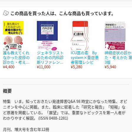
この商品を買った人は、こんな商品も買っています。
誰も教えてくれ
ジェネラリスト
ICU医の素 By
神経症状の診か
なかった皮疹の
のための内科診
system×重症患
た・考えかた 
診かた・考え...
断リファレン...
者管理レシピ
3版
¥4,400
¥11,000
¥5,280
¥5,940
概要
特集 いま，知っておきたい発達障害Q&A 98 時宜にかなった特集、オピ
ニオンを中心に掲載。また、臨床に密着した「研究と報告」「短報」な
ど原著を掲載している。「展望」では、重要なトピックスを第一人者が
わかりやすく解説。 (ISSN 0488-1281)
月刊、増大号を含む年12冊