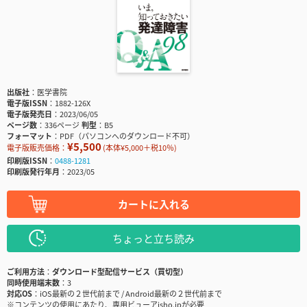
出版社
医学書院
電子版ISSN
1882-126X
電子版発売日
2023/06/05
ページ数
336ページ
判型
B5
フォーマット
PDF（パソコンへのダウンロード不可）
¥5,500
電子版販売価格：
(本体¥5,000＋税10％)
印刷版ISSN
0488-1281
印刷版発行年月
2023/05
カートに入れる
ちょっと立ち読み
ご利用方法
ダウンロード型配信サービス（買切型）
同時使用端末数
3
対応OS
iOS最新の２世代前まで / Android最新の２世代前まで
※コンテンツの使用にあたり、専用ビューアisho.jpが必要