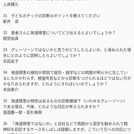
上床輝久
31 子どものチックの診断のポイントを教えてください
新井 卓
32 患者さんに発達障害についてどう伝えるとよいでしょうか？
間宮由真
33 グレーゾーンではないかと思うがどうしたらよいか，と尋ねられた場
合にどのように説明したらよいでしょうか？
𠮷田友子
34 発達障害の傾向が原因で就労・就学などの問題が明らかに生じてい
るにもかかわらず，検査所見などから診断をつけられるほどではない方が
かなりおられますが，どのようにすればいいのでしょうか？
米田衆介
35 発達障害の特性はあるものの診断閾値下（いわゆるグレーゾーン）
である場合，今後，どのような対応が考えられますか？
渡邉慶一郎・若杉美樹
36 「発達障害ではないか」と会社などで周囲から受診を勧められて精
神科を初診するケースをしばしば経験しますが，こういう方への対応につ