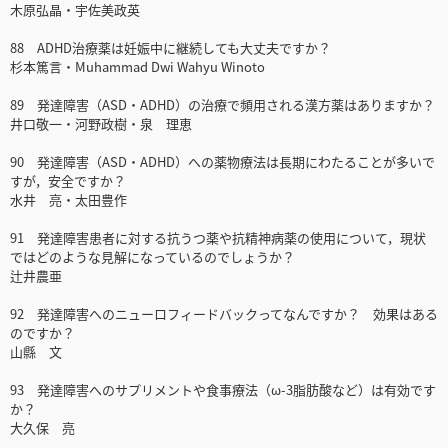
木原弘晶・宇佐美政英
88 ADHD治療薬は妊娠中に継続しても大丈夫ですか？
杉本篤言・Muhammad Dwi Wahyu Winoto
89 発達障害（ASD・ADHD）の治療で頻用される漢方薬はありますか？
井口敬一・河野政樹・泉 理恵
90 発達障害（ASD・ADHD）への薬物療法は長期にわたることが多いで
すが，安全ですか？
水井 亮・太田豊作
91 発達障害患者に対する抗うつ薬や抗精神病薬の使用について，現状
ではどのような見解になっているのでしょうか？
辻井農亜
92 発達障害へのニューロフィードバックってなんですか？ 効果はある
のですか？
山縣 文
93 発達障害へのサプリメントや食事療法（ω-3脂肪酸など）は有効です
か？
大久保 亮