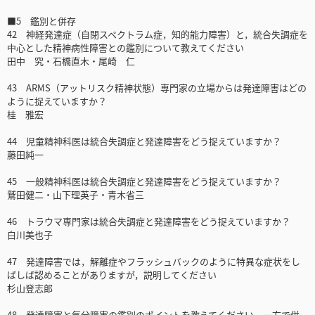
■5 鑑別と併存
42 神経発達症（自閉スペクトラム症，知的能力障害）と，統合失調症を
中心とした精神病性障害との鑑別について教えてください
田中 究・石橋直木・尾崎 仁
43 ARMS（アットリスク精神状態）専門家の立場からは発達障害はどの
ように捉えていますか？
桂 雅宏
44 児童精神科医は統合失調症と発達障害をどう捉えていますか？
藤田純一
45 一般精神科医は統合失調症と発達障害をどう捉えていますか？
鷲田健二・山下理英子・青木省三
46 トラウマ専門家は統合失調症と発達障害をどう捉えていますか？
白川美也子
47 発達障害では，解離症やフラッシュバックのように特異な症状をし
ばしば認めることがありますが，説明してください
杉山登志郎
48 発達障害と気分障害の鑑別のポイントを教えてください。一方で併