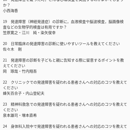
か？
小西海香
19 発達障害（神経発達症）の診断に，血液検査や脳波検査，脳画像検
査などの生物学的検査は有用ですか？
笠原寛之・江川 純・染矢俊幸
20 日常臨床の発達障害の診断に使いやすいツールを教えてください
佐々木 剛
21 発達障害の診断を子どもと親に告知する際に留意するポイントを教
えてください
岡 琢哉・竹内翔吾
22 クリニックでの発達障害を疑われる患者さんへの対応のコツを教えて
ください
蜂矢百合子・内山登紀夫
23 精神科救急での発達障害を疑われる患者さんへの対応のコツを教えて
ください
泉本雄司・増本直希
24 身体科入院中で発達障害を疑われる患者さんへの対応のコツを教えて