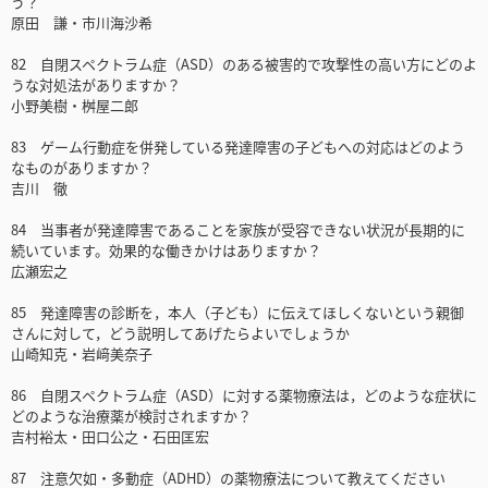
う？
原田 謙・市川海沙希
82 自閉スペクトラム症（ASD）のある被害的で攻撃性の高い方にどのよ
うな対処法がありますか？
小野美樹・桝屋二郎
83 ゲーム行動症を併発している発達障害の子どもへの対応はどのよう
なものがありますか？
吉川 徹
84 当事者が発達障害であることを家族が受容できない状況が長期的に
続いています。効果的な働きかけはありますか？
広瀬宏之
85 発達障害の診断を，本人（子ども）に伝えてほしくないという親御
さんに対して，どう説明してあげたらよいでしょうか
山崎知克・岩﨑美奈子
86 自閉スペクトラム症（ASD）に対する薬物療法は，どのような症状に
どのような治療薬が検討されますか？
吉村裕太・田口公之・石田匡宏
87 注意欠如・多動症（ADHD）の薬物療法について教えてください