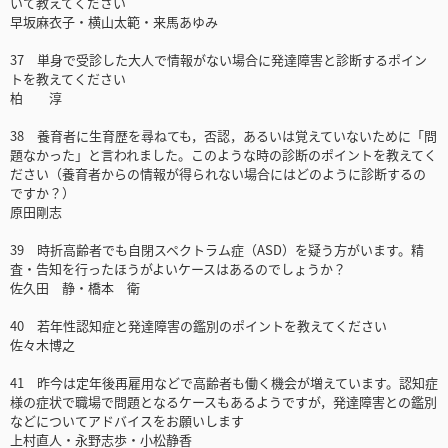
いて教えてください
早坂麻衣子・横山太範・来馬あゆみ
37 単身で受診した大人で情報がない場合に発達障害と診断するポイン
トを教えてください
柏 淳
38 養育者に生育歴を尋ねても，否認，あるいは覚えていないために「問
題なかった」と言われました。このような時の診断のポイントを教えてく
ださい（養育者からの情報が得られない場合にはどのように診断するの
ですか？）
原田剛志
39 時折高齢者でも自閉スペクトラム症（ASD）を疑う方がいます。精
査・告知を行ったほうがよいケースはあるのでしょうか？
佐久田 静・橋本 衛
40 若年性認知症と発達障害の鑑別のポイントを教えてください
佐々木博之
41 昨今は定年後再雇用などで高齢者も働く機会が増えています。認知症
様の症状で職場で問題となるケースもあるようですが，発達障害との鑑別
などについてアドバイスをお願いします
上村直人・永野志歩・小松静香