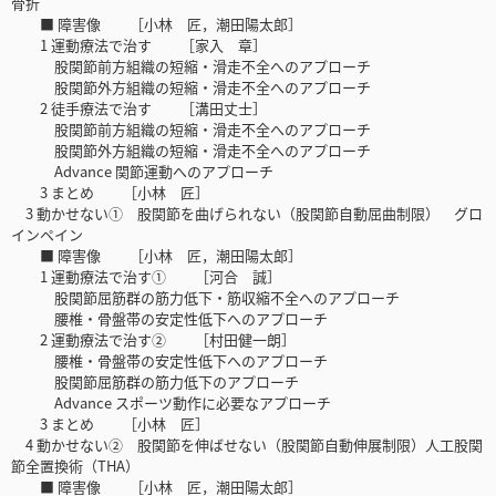
骨折
■ 障害像 ［小林 匠，潮田陽太郎］
1 運動療法で治す ［家入 章］
股関節前方組織の短縮・滑走不全へのアプローチ
股関節外方組織の短縮・滑走不全へのアプローチ
2 徒手療法で治す ［溝田丈士］
股関節前方組織の短縮・滑走不全へのアプローチ
股関節外方組織の短縮・滑走不全へのアプローチ
Advance 関節運動へのアプローチ
3 まとめ ［小林 匠］
3 動かせない① 股関節を曲げられない（股関節自動屈曲制限） グロ
インペイン
■ 障害像 ［小林 匠，潮田陽太郎］
1 運動療法で治す① ［河合 誠］
股関節屈筋群の筋力低下・筋収縮不全へのアプローチ
腰椎・骨盤帯の安定性低下へのアプローチ
2 運動療法で治す② ［村田健一朗］
腰椎・骨盤帯の安定性低下へのアプローチ
股関節屈筋群の筋力低下のアプローチ
Advance スポーツ動作に必要なアプローチ
3 まとめ ［小林 匠］
4 動かせない② 股関節を伸ばせない（股関節自動伸展制限）人工股関
節全置換術（THA）
■ 障害像 ［小林 匠，潮田陽太郎］