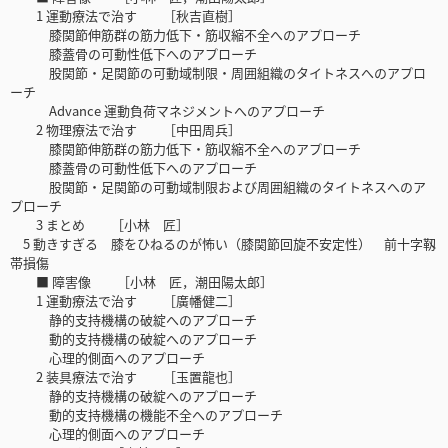
1 運動療法で治す ［秋吉直樹］
膝関節伸筋群の筋力低下・筋収縮不全へのアプローチ
膝蓋骨の可動性低下へのアプローチ
股関節・足関節の可動域制限・周囲組織のタイトネスへのアプロ
ーチ
Advance 運動負荷マネジメントへのアプローチ
2 物理療法で治す ［中田周兵］
膝関節伸筋群の筋力低下・筋収縮不全へのアプローチ
膝蓋骨の可動性低下へのアプローチ
股関節・足関節の可動域制限および周囲組織のタイトネスへのア
プローチ
3 まとめ ［小林 匠］
5 動きすぎる 膝をひねるのが怖い（膝関節回旋不安定性） 前十字靱
帯損傷
■ 障害像 ［小林 匠，潮田陽太郎］
1 運動療法で治す ［廣幡健二］
静的支持機構の破綻へのアプローチ
動的支持機構の破綻へのアプローチ
心理的側面へのアプローチ
2 装具療法で治す ［玉置龍也］
静的支持機構の破綻へのアプローチ
動的支持機構の機能不全へのアプローチ
心理的側面へのアプローチ