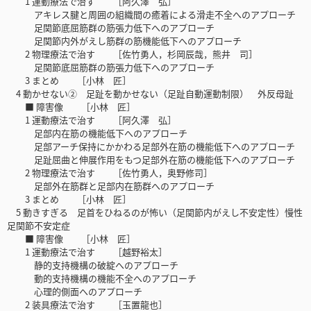
1 運動療法で治す ［阿久澤 弘］
アキレス腱と周囲の組織間の癒着による滑走不全へのアプローチ
足関節底屈筋群の筋張力低下へのアプローチ
足関節内外がえし筋群の筋機能低下へのアプローチ
2 物理療法で治す ［佐竹勇人，杉岡辰哉，熊井 司］
足関節底屈筋群の筋張力低下へのアプローチ
3 まとめ ［小林 匠］
4 動かせない② 足趾を動かせない（足趾自動運動制限） 外反母趾
■ 障害像 ［小林 匠］
1 運動療法で治す ［阿久澤 弘］
足部内在筋の機能低下へのアプローチ
足部アーチ保持にかかわる足部外在筋の機能低下へのアプローチ
足趾屈曲と伸展作用をもつ足部外在筋の機能低下へのアプローチ
2 物理療法で治す ［佐竹勇人，奥野修司］
足部外在筋群と足部内在筋群へのアプローチ
3 まとめ ［小林 匠］
5 動きすぎる 足首をひねるのが怖い（足関節内がえし不安定性）慢性
足関節不安定症
■ 障害像 ［小林 匠］
1 運動療法で治す ［越野裕太］
静的支持機構の破綻へのアプローチ
動的支持機構の機能不全へのアプローチ
心理的側面へのアプローチ
2 装具療法で治す ［玉置龍也］