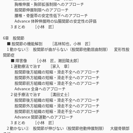
胸椎伸展・胸郭拡張制限へのアプローチ
股関節伸展制限へのアプローチ
腰椎・骨盤帯の安定性低下へのアプローチ
Advance 体幹伸展時の仙腸関節の安定性の評価
3 まとめ ［小林 匠］
6章 股関節
■ 股関節の機能解剖 ［高林知也，小林 匠］
1 動かない① 股関節が曲がらない（股関節他動屈曲制限） 変形性股
関節症
■ 障害像 ［小林 匠，潮田陽太郎］
1 運動療法で治す ［家入 章］
股関節後方組織の短縮・滑走不全へのアプローチ
股関節外方組織の短縮・滑走不全へのアプローチ
股関節前方組織の短縮・滑走不全へのアプローチ
Advance 全身へのアプローチ
2 徒手療法で治す ［溝田丈士］
股関節後方組織の短縮・滑走不全へのアプローチ
股関節外方組織の短縮・滑走不全へのアプローチ
股関節前方組織の短縮・滑走不全へのアプローチ
Advance 関節運動へのアプローチ
3 まとめ ［小林 匠］
2 動かない② 股関節が伸びない（股関節他動伸展制限） 大腿骨頚部