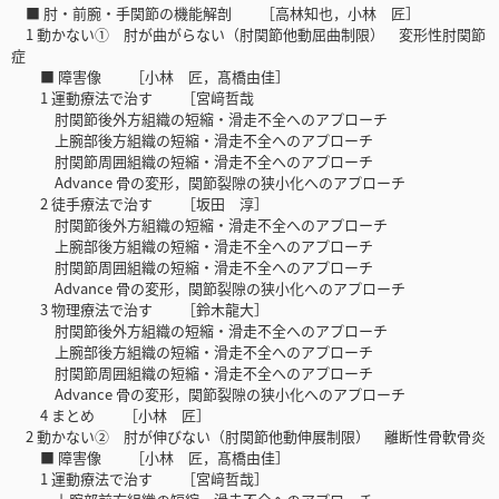
■ 肘・前腕・手関節の機能解剖 ［高林知也，小林 匠］
1 動かない① 肘が曲がらない（肘関節他動屈曲制限） 変形性肘関節
症
■ 障害像 ［小林 匠，髙橋由佳］
1 運動療法で治す ［宮﨑哲哉
肘関節後外方組織の短縮・滑走不全へのアプローチ
上腕部後方組織の短縮・滑走不全へのアプローチ
肘関節周囲組織の短縮・滑走不全へのアプローチ
Advance 骨の変形，関節裂隙の狭小化へのアプローチ
2 徒手療法で治す ［坂田 淳］
肘関節後外方組織の短縮・滑走不全へのアプローチ
上腕部後方組織の短縮・滑走不全へのアプローチ
肘関節周囲組織の短縮・滑走不全へのアプローチ
Advance 骨の変形，関節裂隙の狭小化へのアプローチ
3 物理療法で治す ［鈴木龍大］
肘関節後外方組織の短縮・滑走不全へのアプローチ
上腕部後方組織の短縮・滑走不全へのアプローチ
肘関節周囲組織の短縮・滑走不全へのアプローチ
Advance 骨の変形，関節裂隙の狭小化へのアプローチ
4 まとめ ［小林 匠］
2 動かない② 肘が伸びない（肘関節他動伸展制限） 離断性骨軟骨炎
■ 障害像 ［小林 匠，髙橋由佳］
1 運動療法で治す ［宮﨑哲哉］