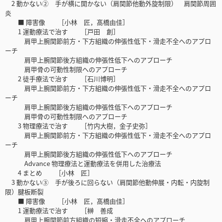
2 動かない② 手が横に開かない（肩関節他動外旋制限） 肩関節周囲
炎
■ 障害像 ［小林 匠，髙橋由佳］
1 運動療法で治す ［戸田 創］
肩甲上腕関節前方・下方組織の伸張性低下・滑走不全へのアプロ
ーチ
肩甲上腕関節後方組織の伸張性低下へのアプローチ
肩甲骨の可動性制限へのアプローチ
2 徒手療法で治す ［石川博明］
肩甲上腕関節前方・下方組織の伸張性低下・滑走不全へのアプロ
ーチ
肩甲上腕関節後方組織の伸張性低下へのアプローチ
肩甲骨の可動性制限へのアプローチ
3 物理療法で治す ［竹内大樹，金子史弥］
肩甲上腕関節前方・下方組織の伸張性低下・滑走不全へのアプロ
ーチ
肩甲上腕関節後方組織の伸張性低下へのアプローチ
Advance 物理療法と運動療法を併用した治療法
4 まとめ ［小林 匠］
3 動かない③ 手が後ろに回らない（肩関節他動伸展・内転・内旋制
限）腱板断裂
■ 障害像 ［小林 匠，髙橋由佳］
1 運動療法で治す ［榊 善成
肩甲上腕関節前方組織の短縮・滑走不全ヘのアプローチ