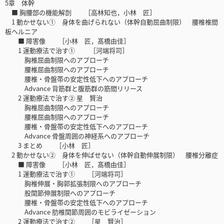
5章 体幹
■ 胸腰部の機能解剖 ［高林知也，小林 匠］
1 動かせない① 身体を曲げられない（体幹自動屈曲制限） 腰椎椎間
板ヘルニア
■ 障害像 ［小林 匠，髙橋由佳］
1 運動療法で治す① ［河端将司］
胸椎屈曲制限へのアプローチ
腰椎屈曲制限へのアプローチ
腰椎・骨盤帯の安定性低下へのアプローチ
Advance 背筋群と腹筋群の筋間リリース
2 運動療法で治す② 星 賢治
胸椎屈曲制限へのアプローチ
腰椎屈曲制限へのアプローチ
腰椎・骨盤帯の安定性低下へのアプローチ
Advance 骨盤周囲の神経系へのアプローチ
3 まとめ ［小林 匠］
2 動かせない② 身体を伸ばせない（体幹自動伸展制限） 腰椎分離症
■ 障害像 ［小林 匠，髙橋由佳］
1 運動療法で治す① ［河端将司］
胸椎伸展・胸郭拡張制限へのアプローチ
股関節伸展制限へのアプローチ
腰椎・骨盤帯の安定性低下へのアプローチ
Advance 肋椎関節周囲のモビライゼーション
2 運動療法で治す② ［星 賢治］