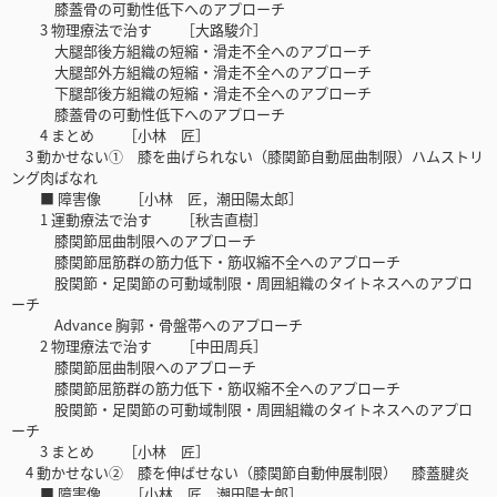
膝蓋骨の可動性低下へのアプローチ
3 物理療法で治す ［大路駿介］
大腿部後方組織の短縮・滑走不全へのアプローチ
大腿部外方組織の短縮・滑走不全へのアプローチ
下腿部後方組織の短縮・滑走不全へのアプローチ
膝蓋骨の可動性低下へのアプローチ
4 まとめ ［小林 匠］
3 動かせない① 膝を曲げられない（膝関節自動屈曲制限）ハムストリ
ング肉ばなれ
■ 障害像 ［小林 匠，潮田陽太郎］
1 運動療法で治す ［秋吉直樹］
膝関節屈曲制限へのアプローチ
膝関節屈筋群の筋力低下・筋収縮不全へのアプローチ
股関節・足関節の可動域制限・周囲組織のタイトネスへのアプロ
ーチ
Advance 胸郭・骨盤帯へのアプローチ
2 物理療法で治す ［中田周兵］
膝関節屈曲制限へのアプローチ
膝関節屈筋群の筋力低下・筋収縮不全へのアプローチ
股関節・足関節の可動域制限・周囲組織のタイトネスへのアプロ
ーチ
3 まとめ ［小林 匠］
4 動かせない② 膝を伸ばせない（膝関節自動伸展制限） 膝蓋腱炎
■ 障害像 ［小林 匠，潮田陽太郎］