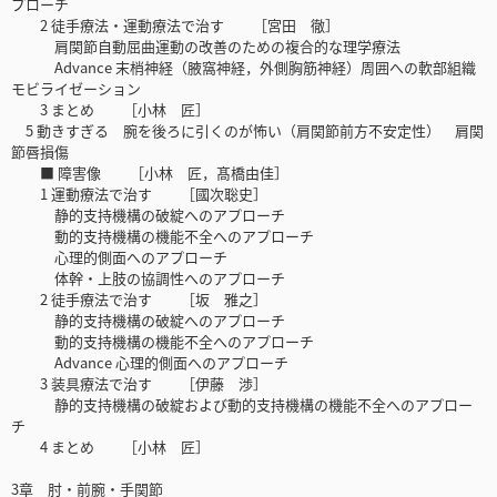
プローチ
2 徒手療法・運動療法で治す ［宮田 徹］
肩関節自動屈曲運動の改善のための複合的な理学療法
Advance 末梢神経（腋窩神経，外側胸筋神経）周囲への軟部組織
モビライゼーション
3 まとめ ［小林 匠］
5 動きすぎる 腕を後ろに引くのが怖い（肩関節前方不安定性） 肩関
節唇損傷
■ 障害像 ［小林 匠，髙橋由佳］
1 運動療法で治す ［國次聡史］
静的支持機構の破綻へのアプローチ
動的支持機構の機能不全へのアプローチ
心理的側面へのアプローチ
体幹・上肢の協調性へのアプローチ
2 徒手療法で治す ［坂 雅之］
静的支持機構の破綻へのアプローチ
動的支持機構の機能不全へのアプローチ
Advance 心理的側面へのアプローチ
3 装具療法で治す ［伊藤 渉］
静的支持機構の破綻および動的支持機構の機能不全へのアプロー
チ
4 まとめ ［小林 匠］
3章 肘・前腕・手関節