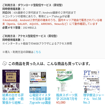
ご利用方法
ダウンロード型配信サービス（買切型）
同時使用端末数
3
対応OS
iOS最新の２世代前まで / Android最新の２世代前まで
※コンテンツの使用にあたり、専用ビューアisho.jpが必要
※Androidは、Android２世代前の端末のうち、国内キャリア経由で販売されている端
末（Xperia、GALAXY、AQUOS、ARROWS、Nexusなど）にて動作確認しています
必要メモリ容量
192 MB以上
ご利用方法
アクセス型配信サービス（買切型）
同時使用端末数
1
※インターネット経由でのWEBブラウザによるアクセス参照
※導入・利用方法の詳細は
こちら
この商品を買った人は、こんな商品も買っています。
結果の出せる評
心電図マイスタ
臨床スポーツ医
理学療法ジャー
価と治療 ー筋
ーを目指す基礎
学 2026年7月号
ナル Vol.58
緊張から紐解...
力grade up講座
¥3,080
No.3