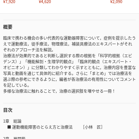
¥7,920
¥4,620
¥2,090
概要
臨床で携わる機会の多い代表的な運動器障害について，症例を提示したう
えで運動療法，徒手療法，物理療法，補装具療法のエキスパートがそれ
ぞれのアプローチ法を解説。
治療法が効果的であると判断し選択する際の根拠を「科学的根拠（エビ
デンス）」「機能解剖・生理学的観点」「臨床的観点（エキスパート・
オピニオン）」に分類してわかりやすく示すとともに，治療内容を豊富な
写真と動画を通じて具体的に紹介する。さらに「まとめ」では治療法を
選ぶ際の参考にできるように，編者が各治療法の有用性についてコメント
を記している。
多様な治療法に触れることで，治療の選択肢を増やせる一冊！
目次
1章 総論
■ 運動機能障害のとらえ方と治療法 ［小林 匠］
2章 肩関節