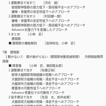
1 運動療法で治す① ［河合 誠］
股関節伸筋群の筋力低下・筋収縮不全へのアプローチ
腰椎・骨盤帯の安定性低下へのアプローチ
2 運動療法で治す② ［村田健一朗］
腰椎・骨盤帯の安定性低下へのアプローチ
股関節伸筋群の筋力低下・筋収縮不全へのアプローチ
Advance 抗重力下を意識したアプローチ
3 まとめ ［小林 匠］
膝関節
■ 膝関節の機能解剖 ［高林知也，小林 匠］
7章 膝関節
1 動かない① 膝が曲がらない（膝関節他動屈曲制限） 内側側副靱帯
損傷
■ 障害像 ［小林 匠，潮田陽太郎］
1 運動療法で治す ［佐藤正裕］
脛骨大腿関節周囲組織の短縮へのアプローチ
大腿部前方組織の短縮・滑走不全へのアプローチ
大腿部外方組織の短縮・滑走不全へのアプローチ
膝蓋骨の可動性低下へのアプローチ
Advance 荷重位での可動性アプローチ
2 徒手療法で治す ［生田 太，岩井由貴］
大腿部前方組織の短縮・滑走不全へのアプローチ
大腿部外方組織の短縮・滑走不全へのアプローチ