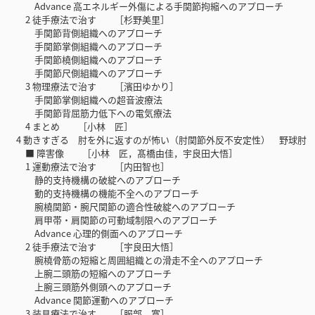
Advance 高エネルギー外傷による手関節拘縮へのアプローチ
2 徒手療法で治す ［杉野美里］
手関節背側組織へのアプローチ
手関節掌側組織へのアプローチ
手関節橈側組織へのアプローチ
手関節尺側組織へのアプローチ
3 物理療法で治す ［濱田ゆかり］
手関節掌側組織への超音波療法
手関節背屈筋力低下への電気療法
4 まとめ ［小林 匠］
4 動きすぎる 肘を外に返すのが怖い（肘関節外反不安定性） 野球肘
■ 障害像 ［小林 匠，髙橋由佳，宇良田大悟］
1 運動療法で治す ［内田智也］
静的支持機構の破綻へのアプローチ
動的支持機構の機能不全へのアプローチ
腕橈関節・腕尺関節の適合性破綻へのアプローチ
肩甲帯・肩関節の可動域制限へのアプローチ
Advance 心理的側面へのアプローチ
2 徒手療法で治す ［宇良田大悟］
腕橈骨筋の短縮と周囲組織との滑走不全へのアプローチ
上腕二頭筋の短縮へのアプローチ
上腕三頭筋外側頭へのアプローチ
Advance 関節運動へのアプローチ
3 装具療法で治す ［服部 寛］