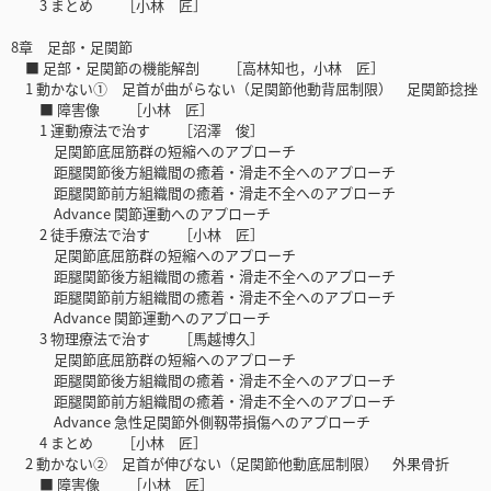
3 まとめ ［小林 匠］
8章 足部・足関節
■ 足部・足関節の機能解剖 ［高林知也，小林 匠］
1 動かない① 足首が曲がらない（足関節他動背屈制限） 足関節捻挫
■ 障害像 ［小林 匠］
1 運動療法で治す ［沼澤 俊］
足関節底屈筋群の短縮へのアプローチ
距腿関節後方組織間の癒着・滑走不全へのアプローチ
距腿関節前方組織間の癒着・滑走不全へのアプローチ
Advance 関節運動へのアプローチ
2 徒手療法で治す ［小林 匠］
足関節底屈筋群の短縮へのアプローチ
距腿関節後方組織間の癒着・滑走不全へのアプローチ
距腿関節前方組織間の癒着・滑走不全へのアプローチ
Advance 関節運動へのアプローチ
3 物理療法で治す ［馬越博久］
足関節底屈筋群の短縮へのアプローチ
距腿関節後方組織間の癒着・滑走不全へのアプローチ
距腿関節前方組織間の癒着・滑走不全へのアプローチ
Advance 急性足関節外側靱帯損傷へのアプローチ
4 まとめ ［小林 匠］
2 動かない② 足首が伸びない（足関節他動底屈制限） 外果骨折
■ 障害像 ［小林 匠］