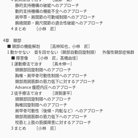
静的支持機構の破綻へのアプローチ
動的支持機構の機能不全へのアプローチ
肩甲帯・肩関節の可動域制限へのアプローチ
腕橈関節・腕尺関節の適合性破綻へのアプローチ
4 まとめ ［小林 匠］
4章 頚部
■ 頚部の機能解剖 ［高林知也，小林 匠］
1 動かせない 首を回せない（頚部自動回旋制限） 外傷性頚部症候群
■ 障害像 ［小林 匠，髙橋由佳］
1 運動療法で治す ［真木伸一］
頭頚部回旋制限へのアプローチ
胸椎・肩甲骨可動性制限へのアプローチ
頚部周囲筋群の筋力低下に対するアプローチ
Advance 腹腔内圧へのアプローチ
2 徒手療法で治す ［須賀康平］
頭頚部回旋制限へのアプローチ
胸椎回旋制限へのアプローチ
肩甲骨可動性（後傾・内転など）へのアプローチ
頚部周囲筋群の筋力低下へのアプローチ
咬筋と上肢の筋膜障害に対するアプローチ
3 まとめ ［小林 匠］