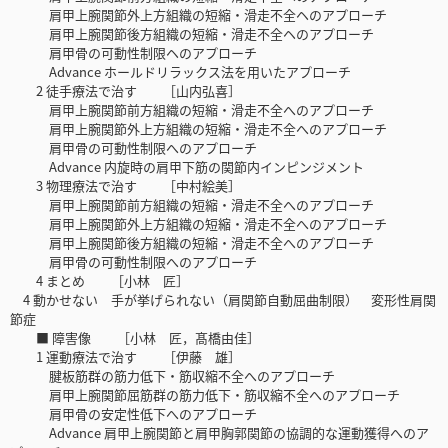
肩甲上腕関節外上方組織の短縮・滑走不全ヘのアプローチ
肩甲上腕関節後方組織の短縮・滑走不全ヘのアプローチ
肩甲骨の可動性制限ヘのアプローチ
Advance ホールドリラックス法を用いたアプローチ
2 徒手療法で治す ［山内弘喜］
肩甲上腕関節前方組織の短縮・滑走不全へのアプローチ
肩甲上腕関節外上方組織の短縮・滑走不全へのアプローチ
肩甲骨の可動性制限へのアプローチ
Advance 内旋時の肩甲下筋の関節内インピンジメント
3 物理療法で治す ［中村絵美］
肩甲上腕関節前方組織の短縮・滑走不全へのアプローチ
肩甲上腕関節外上方組織の短縮・滑走不全へのアプローチ
肩甲上腕関節後方組織の短縮・滑走不全へのアプローチ
肩甲骨の可動性制限へのアプローチ
4 まとめ ［小林 匠］
4 動かせない 手が挙げられない（肩関節自動屈曲制限） 変形性肩関
節症
■ 障害像 ［小林 匠，髙橋由佳］
1 運動療法で治す ［伊藤 雄］
腱板筋群の筋力低下・筋収縮不全へのアプローチ
肩甲上腕関節屈筋群の筋力低下・筋収縮不全へのアプローチ
肩甲骨の安定性低下へのアプローチ
Advance 肩甲上腕関節と肩甲胸郭関節の協調的な運動獲得へのア