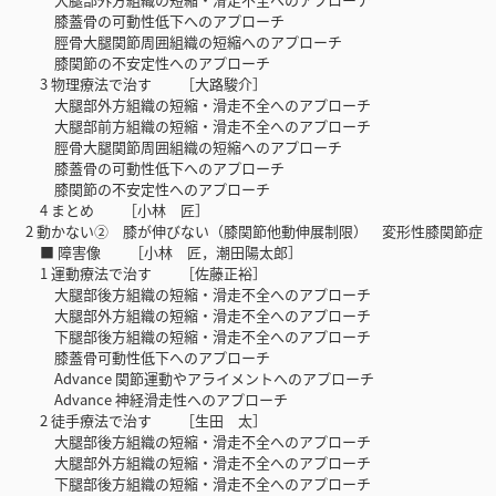
膝蓋骨の可動性低下へのアプローチ
脛骨大腿関節周囲組織の短縮へのアプローチ
膝関節の不安定性へのアプローチ
3 物理療法で治す ［大路駿介］
大腿部外方組織の短縮・滑走不全へのアプローチ
大腿部前方組織の短縮・滑走不全へのアプローチ
脛骨大腿関節周囲組織の短縮へのアプローチ
膝蓋骨の可動性低下へのアプローチ
膝関節の不安定性へのアプローチ
4 まとめ ［小林 匠］
2 動かない② 膝が伸びない（膝関節他動伸展制限） 変形性膝関節症
■ 障害像 ［小林 匠，潮田陽太郎］
1 運動療法で治す ［佐藤正裕］
大腿部後方組織の短縮・滑走不全へのアプローチ
大腿部外方組織の短縮・滑走不全へのアプローチ
下腿部後方組織の短縮・滑走不全へのアプローチ
膝蓋骨可動性低下へのアプローチ
Advance 関節運動やアライメントへのアプローチ
Advance 神経滑走性へのアプローチ
2 徒手療法で治す ［生田 太］
大腿部後方組織の短縮・滑走不全へのアプローチ
大腿部外方組織の短縮・滑走不全へのアプローチ
下腿部後方組織の短縮・滑走不全へのアプローチ