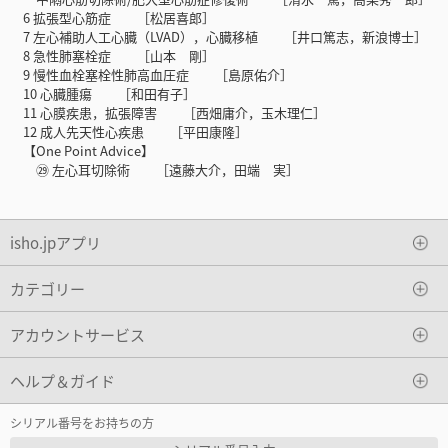
6 拡張型心筋症 ［松居喜郎］
7 左心補助人工心臓（LVAD），心臓移植 ［井口篤志，新浪博士］
8 急性肺塞栓症 ［山本 剛］
9 慢性血栓塞栓性肺高血圧症 ［島原佑介］
10 心臓腫瘍 ［和田有子］
11 心膜疾患，拡張障害 ［西畑庸介，玉木理仁］
12 成人先天性心疾患 ［平田康隆］
【One Point Advice】
㉙ 左心耳切除術 ［遠藤大介，田端 実］
isho.jpアプリ
カテゴリー
アカウントサービス
ヘルプ＆ガイド
シリアル番号をお持ちの方