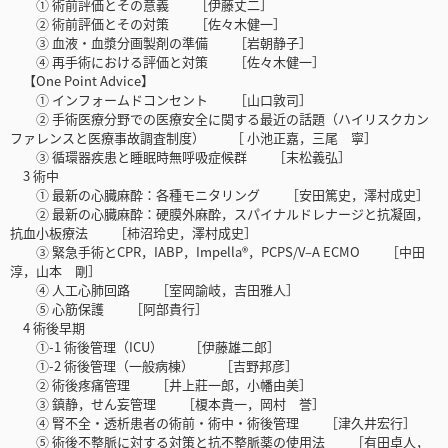
① 術前評価とその意義 ［伊藤丈二］
② 術前評価とその対策 ［佐々木健一］
③ 血液・血漿分画製剤の準備 ［岩朝静子］
④ 再手術における評価と対策 ［佐々木健一］
【One Point Advice】
① インフォームドコンセント ［山口敦司］
② 手術医療分野での医療安全に関する最近の話題（ハイリスクカン
ファレンスと医療事故調査制度） ［ 小池正嘉，三尾 寧］
③ 循環器疾患と睡眠時無呼吸症候群 ［末松義弘］
3 術中
① 最新の心臓麻酔：各種モニタリング ［安田篤史，澤村成史］
② 最新の心臓麻酔：硬膜外麻酔，スパイナルドレナージと抗凝固，
抗血小板療法 ［柿沼玲史，澤村成史］
③ 緊急手術とCPR，IABP，Impella®，PCPS/V–A ECMO ［中田
淳，山本 剛］
④ 人工心肺回路 ［室岡諭岐，吉田雅人］
⑤ 心筋保護 ［阿部貴行］
4 術後早期
①-1 術後管理（ICU） ［伊藤雄二郎］
①-2 術後管理（一般病棟） ［吉野邦彦］
② 術後疼痛管理 ［井上莊一郎，小幡由美］
③ 鎮静，せん妄管理 ［榎本貴一，岡村 誉］
④ 腎不全・透析患者の術前・術中・術後管理 ［津久井宏行］
⑤ 術後不整脈に対する対策と抗不整脈薬の使用法 ［有田卓人，