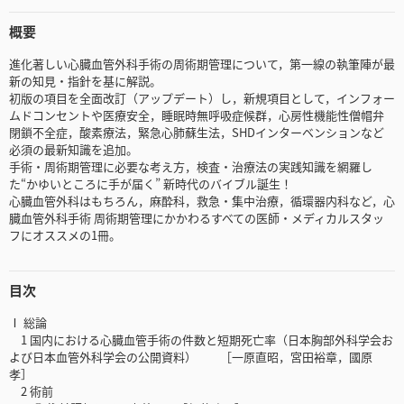
概要
進化著しい心臓血管外科手術の周術期管理について，第一線の執筆陣が最
新の知見・指針を基に解説。
初版の項目を全面改訂（アップデート）し，新規項目として，インフォー
ムドコンセントや医療安全，睡眠時無呼吸症候群，心房性機能性僧帽弁
閉鎖不全症，酸素療法，緊急心肺蘇生法，SHDインターベンションなど
必須の最新知識を追加。
手術・周術期管理に必要な考え方，検査・治療法の実践知識を網羅し
た“かゆいところに手が届く” 新時代のバイブル誕生！
心臓血管外科はもちろん，麻酔科，救急・集中治療，循環器内科など，心
臓血管外科手術 周術期管理にかかわるすべての医師・メディカルスタッ
フにオススメの1冊。
目次
Ⅰ 総論
1 国内における心臓血管手術の件数と短期死亡率（日本胸部外科学会お
よび日本血管外科学会の公開資料） ［一原直昭，宮田裕章，國原
孝］
2 術前