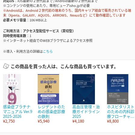
対応OS
iOS最新の２世代前まで / Android最新の２世代前まで
※コンテンツの使用にあたり、専用ビューアisho.jpが必要
※Androidは、Android２世代前の端末のうち、国内キャリア経由で販売されている端
末（Xperia、GALAXY、AQUOS、ARROWS、Nexusなど）にて動作確認しています
必要メモリ容量
106 MB以上
ご利用方法
アクセス型配信サービス（買切型）
同時使用端末数
1
※インターネット経由でのWEBブラウザによるアクセス参照
※導入・利用方法の詳細は
こちら
この商品を買った人は、こんな商品も買っています。
感染症プラチナ
レジデントのた
高血圧管理・治
ホスピタリスト
マニュアル Ver.9
めの感染症診療
療ガイドライン
のための内科診
2025-2026
の鉄則
2025
療フローチャ...
¥2,750
¥5,940
¥4,180
¥8,800