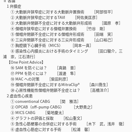
Ⅱ 各論
1 弁膜症
① 大動脈弁狭窄症に対する大動脈弁置換術 ［阿部恒平］
② 大動脈弁狭窄症に対するTAVI ［阿佐美匡彦］
③ 大動脈弁閉鎖不全症に対する大動脈弁形成術 ［國原 孝］
④ 僧帽弁狭窄症に対する僧帽弁置換術 ［竹谷 剛］
⑤ 僧帽弁閉鎖不全症に対する僧帽弁形成術 ［田端 実］
⑥ 三尖弁閉鎖不全症に対する三尖弁形成術 ［山口裕己］
⑦ 胸腔鏡下心臓手術（MICS） ［岡本一真］
⑧ 感染性心内膜炎における手術のタイミング ［田口駿介，三
浦 崇，江石清行］
【One Point Advice】
⑯ SAM を防ぐには？ ［真鍋 晋］
⑰ PPM を防ぐには？ ［渡邊 隼］
⑱ MAC への対策 ［柴田利彦］
⑲ 僧帽弁閉鎖不全症に対するMitraClip® ［森川喬生］
⑳ 心房性機能性僧帽弁閉鎖不全症とは？ ［高橋洋介］
2 虚血性心疾患
① conventional CABG ［関 雅浩］
② OPCAB（off–pump CABG） ［大野貴之］
③ MICS CABG ［菊地慶太］
④ グラフトの評価と採取 ［松山重文］
⑤ 急性心筋梗塞の合併症に対する手術 ［木下 武，浅井 徹］
⑥ 虚血性心筋症に対する手術 ［松浦 馨］