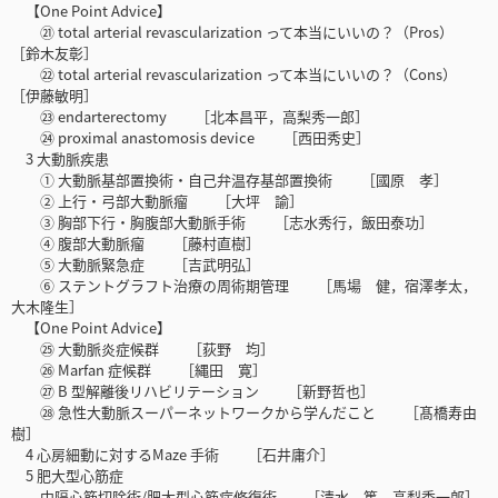
【One Point Advice】
㉑ total arterial revascularization って本当にいいの？（Pros）
［鈴木友彰］
㉒ total arterial revascularization って本当にいいの？（Cons）
［伊藤敏明］
㉓ endarterectomy ［北本昌平，高梨秀一郎］
㉔ proximal anastomosis device ［西田秀史］
3 大動脈疾患
① 大動脈基部置換術・自己弁温存基部置換術 ［國原 孝］
② 上行・弓部大動脈瘤 ［大坪 諭］
③ 胸部下行・胸腹部大動脈手術 ［志水秀行，飯田泰功］
④ 腹部大動脈瘤 ［藤村直樹］
⑤ 大動脈緊急症 ［吉武明弘］
⑥ ステントグラフト治療の周術期管理 ［馬場 健，宿澤孝太，
大木隆生］
【One Point Advice】
㉕ 大動脈炎症候群 ［荻野 均］
㉖ Marfan 症候群 ［縄田 寛］
㉗ B 型解離後リハビリテーション ［新野哲也］
㉘ 急性大動脈スーパーネットワークから学んだこと ［髙橋寿由
樹］
4 心房細動に対するMaze 手術 ［石井庸介］
5 肥大型心筋症
中隔心筋切除術/肥大型心筋症修復術 ［清水 篤，高梨秀一郎］