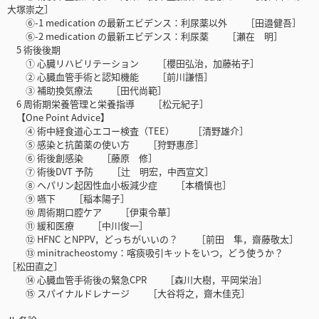
大塚崇之］
⑥-1 medication の最新エビデンス：利尿薬以外 ［田邉健吾］
⑥-2 medication の最新エビデンス：利尿薬 ［瀬在 明］
5 術後後期
① 心臓リハビリテーション ［櫻田弘治，加藤祐子］
② 心臓血管手術と認知機能 ［前川謙悟］
③ 補助換気療法 ［田代尚範］
6 周術期栄養管理と栄養指導 ［松元紀子］
【One Point Advice】
④ 術中経食道心エコー検査（TEE） ［清野雄介］
⑤ 感染と抗菌薬の使い方 ［狩野惠彦］
⑥ 術後創感染 ［藤原 修］
⑦ 術後DVT 予防 ［辻 明宏，中西宣文］
⑧ ヘパリン起因性血小板減少症 ［本橋慎也］
⑨ 嚥下 ［稲本陽子］
⑩ 周術期口腔ケア ［伊東令華］
⑪ 緩和医療 ［中川俊一］
⑫ HFNC とNPPV，どっちがいいの？ ［前田 隼，齋藤敬太］
⑬ minitracheostomy：喀痰吸引キットをいつ，どう使うか？
［松田直之］
⑭ 心臓血管手術後の緊急CPR ［森川大樹，平岡栄治］
⑮ スパイナルドレナージ ［大谷将之，齋木佳克］