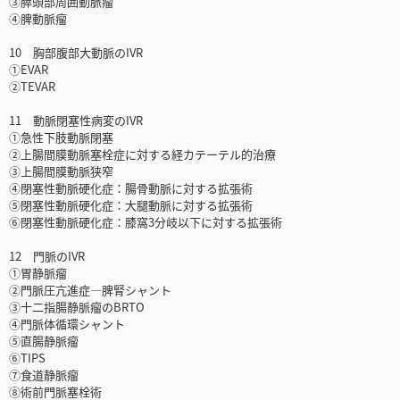
③膵頭部周囲動脈瘤
④脾動脈瘤
10 胸部腹部大動脈のIVR
①EVAR
②TEVAR
11 動脈閉塞性病変のIVR
①急性下肢動脈閉塞
②上腸間膜動脈塞栓症に対する経カテーテル的治療
③上腸間膜動脈狭窄
④閉塞性動脈硬化症：腸骨動脈に対する拡張術
⑤閉塞性動脈硬化症：大腿動脈に対する拡張術
⑥閉塞性動脈硬化症：膝窩3分岐以下に対する拡張術
12 門脈のIVR
①胃静脈瘤
②門脈圧亢進症―脾腎シャント
③十二指腸静脈瘤のBRTO
④門脈体循環シャント
⑤直腸静脈瘤
⑥TIPS
⑦食道静脈瘤
⑧術前門脈塞栓術