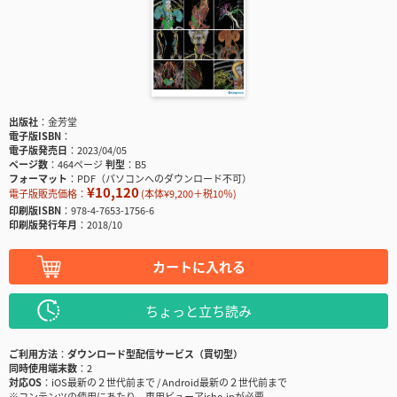
出版社
金芳堂
電子版ISBN
電子版発売日
2023/04/05
ページ数
464ページ
判型
B5
フォーマット
PDF（パソコンへのダウンロード不可）
¥10,120
電子版販売価格：
(本体¥9,200＋税10％)
印刷版ISBN
978-4-7653-1756-6
印刷版発行年月
2018/10
カートに入れる
ちょっと立ち読み
ご利用方法
ダウンロード型配信サービス（買切型）
同時使用端末数
2
対応OS
iOS最新の２世代前まで / Android最新の２世代前まで
※コンテンツの使用にあたり、専用ビューアisho.jpが必要