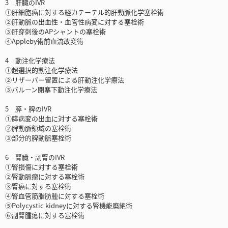
3 肝臓のIVR
①肝細胞癌に対する経カテーテル的肝動脈化学塞栓術
②肝動脈の出血性・血管性病変に対する塞栓術
③肝穿刺後のAPシャントの塞栓術
④Appleby術前血流改変術
4 動注化学療法
①超選択的動注化学療法
②リザーバー留置による肝動注化学療法
③バルーン閉塞下動注化学療法
5 膵・脾のIVR
①膵病変の出血に対する塞栓術
②脾動脈領域の塞栓術
③部分的脾動脈塞栓術
6 腎臓・副腎のIVR
①腎損傷に対する塞栓術
②腎動脈瘤に対する塞栓術
③腎癌に対する塞栓術
④腎血管筋脂肪腫に対する塞栓術
⑤Polycystic kidneyに対する腎機能廃絶術
⑥副腎腫瘍に対する塞栓術