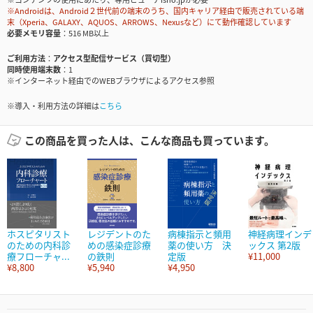
※Androidは、Android２世代前の端末のうち、国内キャリア経由で販売されている端
末（Xperia、GALAXY、AQUOS、ARROWS、Nexusなど）にて動作確認しています
必要メモリ容量
516 MB以上
ご利用方法
アクセス型配信サービス（買切型）
同時使用端末数
1
※インターネット経由でのWEBブラウザによるアクセス参照
※導入・利用方法の詳細は
こちら
この商品を買った人は、こんな商品も買っています。
ホスピタリスト
レジデントのた
病棟指示と頻用
神経病理インデ
のための内科診
めの感染症診療
薬の使い方 決
ックス 第2版
療フローチャ...
の鉄則
定版
¥11,000
¥8,800
¥5,940
¥4,950