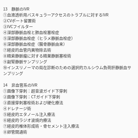
13 静脈のIVR
①血液透析用バスキュラーアクセスのトラブルに対するIVR
②CVポート留置術
③IVCフイルター
④深部静脈血栓と肺血栓塞栓症
⑤深部静脈血栓症（ヒラメ静脈血栓症）
⑥深部静脈血栓症（腸骨静脈由来）
⑦経皮的血管内異物除去術
⑧精索静脈瘤に対する精巣静脈塞栓術
⑨副腎静脈サンプリング
⑩インスリノーマの局在診断のための選択的カルシウム負荷肝静脈血サ
ンプリング
14 非血管系のIVR
①画像下穿刺：超音波ガイド下穿刺
②画像下穿刺：CTガイド下穿刺
③直接穿刺塞栓術および硬化療法
④ドレナージ術
⑤経皮的エタノール注入療法
⑥経皮的ラジオ波焼灼療法
⑦経皮的椎体形成術・骨セメント注入療法
⑧卵管開通術