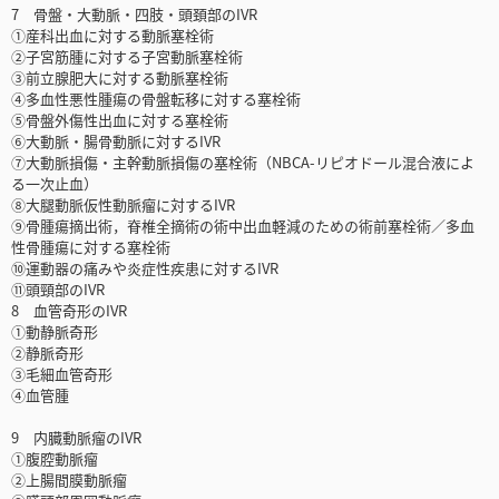
7 骨盤・大動脈・四肢・頭頚部のIVR
①産科出血に対する動脈塞栓術
②子宮筋腫に対する子宮動脈塞栓術
③前立腺肥大に対する動脈塞栓術
④多血性悪性腫瘍の骨盤転移に対する塞栓術
⑤骨盤外傷性出血に対する塞栓術
⑥大動脈・腸骨動脈に対するIVR
⑦大動脈損傷・主幹動脈損傷の塞栓術（NBCA-リピオドール混合液によ
る一次止血）
⑧大腿動脈仮性動脈瘤に対するIVR
⑨骨腫瘍摘出術，脊椎全摘術の術中出血軽減のための術前塞栓術／多血
性骨腫瘍に対する塞栓術
⑩運動器の痛みや炎症性疾患に対するIVR
⑪頭頸部のIVR
8 血管奇形のIVR
①動静脈奇形
②静脈奇形
③毛細血管奇形
④血管腫
9 内臓動脈瘤のIVR
①腹腔動脈瘤
②上腸間膜動脈瘤