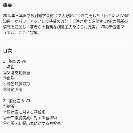
概要
2015年日本医学放射線学会総会で大好評につき完売した「伝えたい IVRの
知恵」がパワーアップして待望の改訂！日進月歩で進化するIVRの最新の
情報を追加し、著者らの斬新な創意工夫をさらに充実。IVRの新定番マニ
ュアル、ここに完成。
目次
1 胸部のIVR
①喀血
②気管支動脈瘤
③血胸
④肺動静脈奇形
⑤肺動脈瘤
2 消化管のIVR
①総論
②胃病変に対する塞栓術
③十二指腸病変に対する塞栓術
④小腸・結腸出血に対する塞栓術