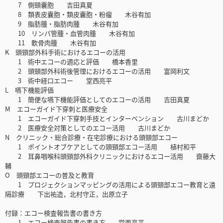
7 側頸囊胞 吉田真夏
8 類表皮囊胞・類皮囊胞・粉瘤 木谷有加
9 脂肪腫・脂肪肉腫 木谷有加
10 リンパ管腫・血管肉腫 木谷有加
11 軟骨肉腫 木谷有加
K 頭頸部外科手術におけるエコーの活用
1 術中エコーの適応と評価 橋本香里
2 頭頸部外科術後管理におけるエコーの活用 富岡利文
3 術中経口エコー 堂西亮平
L 嚥下機能評価
1 簡便な嚥下機能評価としてのエコーの活用 吉田真夏
M エコーガイド下穿刺と医療安全
1 エコーガイド下穿刺手技とインターベンション 古川まどか
2 医療安全対策としてのエコー活用 古川まどか
N クリニック・総合診療・在宅診療における頭頸部エコー
1 ポイントオブケアとしての頭頸部エコー活用 植村和平
2 耳鼻咽喉科頭頸部外科クリニックにおけるエコー活用 齋藤大
輔
O 頭頸部エコーの普及と教育
1 プロジェクションマッピングの活用による頭頸部エコー教育と遠
隔診療 下出祐造，北村守正，出原立子
付録：エコー検査報告書の書き方
1 エコー検査報告書の書き方 堂西亮平