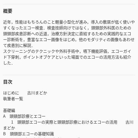
概要
近年，性能はもちろんのこと軽量小型化が進み，導入の敷居が低く使いや
すくなったエコー検査．検査技師向けではなく，頭頸部外科医のための
頭頸部疾患診断への近道，治療方針決定に直結するための実践的なエコ
ー診断術を，豊富なエコー画像をはじめ，他のモダリティの画像もあわせ
て疾患別に解説．
スクリーニングのテクニックや外科手術中，嚥下機能評価，エコーガイ
ド下穿刺，ポイントオブケアといった場面でのエコーの活用方法も紹介
した．
目次
はじめに 古川まどか
執筆者一覧
基礎編
A 頭頸部診療とエコー
1 頭頸部エコーの実際と頭頸部診療におけるエコーの活用 古川
まどか
B 頭頸部エコーの基礎知識