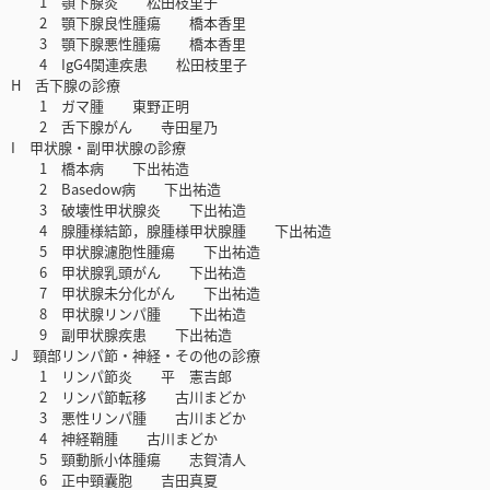
1 顎下腺炎 松田枝里子
2 顎下腺良性腫瘍 橋本香里
3 顎下腺悪性腫瘍 橋本香里
4 IgG4関連疾患 松田枝里子
H 舌下腺の診療
1 ガマ腫 東野正明
2 舌下腺がん 寺田星乃
I 甲状腺・副甲状腺の診療
1 橋本病 下出祐造
2 Basedow病 下出祐造
3 破壊性甲状腺炎 下出祐造
4 腺腫様結節，腺腫様甲状腺腫 下出祐造
5 甲状腺濾胞性腫瘍 下出祐造
6 甲状腺乳頭がん 下出祐造
7 甲状腺未分化がん 下出祐造
8 甲状腺リンパ腫 下出祐造
9 副甲状腺疾患 下出祐造
J 頸部リンパ節・神経・その他の診療
1 リンパ節炎 平 憲吉郎
2 リンパ節転移 古川まどか
3 悪性リンパ腫 古川まどか
4 神経鞘腫 古川まどか
5 頸動脈小体腫瘍 志賀清人
6 正中頸囊胞 吉田真夏