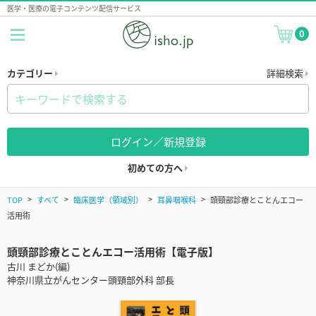
医学・医療の電子コンテンツ配信サービス
0
カテゴリー
詳細検索
ログイン／新規登録
初めての方へ
TOP
すべて
臨床医学（領域別）
耳鼻咽喉科
頭頸部診療とことんエコー
活用術
頭頸部診療とことんエコー活用術【電子版】
古川 まどか(編)
神奈川県立がんセンター頭頸部外科 部長