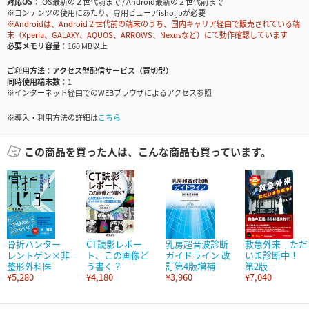
対応OS
iOS最新の２世代前まで / Android最新の２世代前まで
※コンテンツの使用にあたり、専用ビューアisho.jpが必要
※Androidは、Android２世代前の端末のうち、国内キャリア経由で販売されている端
末（Xperia、GALAXY、AQUOS、ARROWS、Nexusなど）にて動作確認しています
必要メモリ容量
160 MB以上
ご利用方法
アクセス型配信サービス（買切型）
同時使用端末数
1
※インターネット経由でのWEBブラウザによるアクセス参照
※導入・利用方法の詳細は
こちら
この商品を買った人は、こんな商品も買っています。
骨折ハンター
CT読影レポー
乳房超音波診断
救急外来 ただ
レントゲン×非
ト、この画像ど
ガイドライン 改
いま診断中！
整形外科医
う書く？
訂第4版増補
第2版
¥5,280
¥4,180
¥3,960
¥7,040