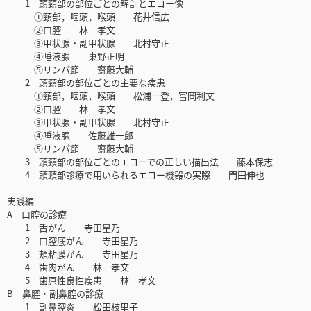
1 頭頸部の部位ごとの解剖とエコー像
①頸部，咽頭，喉頭 花井信広
②口腔 林 孝文
③甲状腺・副甲状腺 北村守正
④唾液腺 東野正明
⑤リンパ節 齋藤大輔
2 頭頸部の部位ごとの主要な疾患
①頸部，咽頭，喉頭 松浦一登，富岡利文
②口腔 林 孝文
③甲状腺・副甲状腺 北村守正
④唾液腺 佐藤雄一郎
⑤リンパ節 齋藤大輔
3 頭頸部の部位ごとのエコーでの正しい描出法 藤本保志
4 頭頸部診療で用いられるエコー機器の実際 門田伸也
実践編
A 口腔の診療
1 舌がん 寺田星乃
2 口腔底がん 寺田星乃
3 頰粘膜がん 寺田星乃
4 歯肉がん 林 孝文
5 歯原性良性疾患 林 孝文
B 鼻腔・副鼻腔の診療
1 副鼻腔炎 松田枝里子