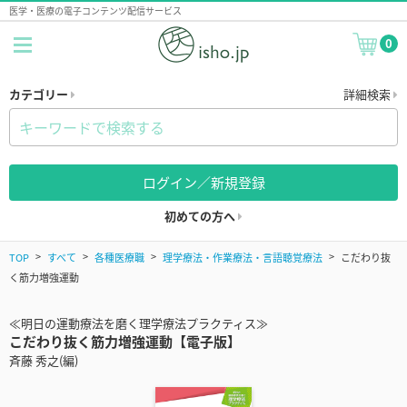
医学・医療の電子コンテンツ配信サービス
0
カテゴリー
詳細検索
ログイン／新規登録
初めての方へ
TOP
すべて
各種医療職
理学療法・作業療法・言語聴覚療法
こだわり抜
く筋力増強運動
≪明日の運動療法を磨く理学療法プラクティス≫
こだわり抜く筋力増強運動【電子版】
斉藤 秀之(編)