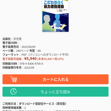
出版社
文光堂
電子版ISBN
電子版発売日
2023/04/05
ページ数
240ページ
判型
B5
フォーマット
PDF（パソコンへのダウンロード不可）
¥5,940
電子版販売価格：
(本体¥5,400＋税10％)
印刷版ISBN
978-4-8306-4705-5
印刷版発行年月
2023/04
カートに入れる
ちょっと立ち読み
ご利用方法
ダウンロード型配信サービス（買切型）
同時使用端末数
2