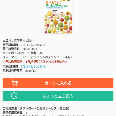
出版社
協同医書出版社
電子版ISBN
978-4-7639-9550-6
電子版発売日
2023/04/13
ページ数
286ページ
判型
A5
フォーマット
PDF（パソコンへのダウンロード不可）
¥4,400
電子版販売価格：
(本体¥4,000＋税10％)
印刷版ISBN
978-4-7639-3057-6
印刷版発行年月
2019/11
カートに入れる
ちょっと立ち読み
ご利用方法
ダウンロード型配信サービス（買切型）
同時使用端末数
3