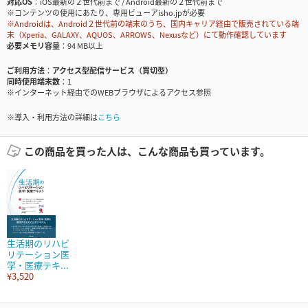
対応OS
iOS最新の２世代前まで / Android最新の２世代前まで
※コンテンツの使用にあたり、専用ビューアisho.jpが必要
※Androidは、Android２世代前の端末のうち、国内キャリア経由で販売されている端
末（Xperia、GALAXY、AQUOS、ARROWS、Nexusなど）にて動作確認しています
必要メモリ容量
94 MB以上
ご利用方法
アクセス型配信サービス（買切型）
同時使用端末数
1
※インターネット経由でのWEBブラウザによるアクセス参照
※導入・利用方法の詳細は
こちら
この商品を買った人は、こんな商品も買っています。
生活期のリハビ
リテーション医
学・医療テキ...
¥3,520