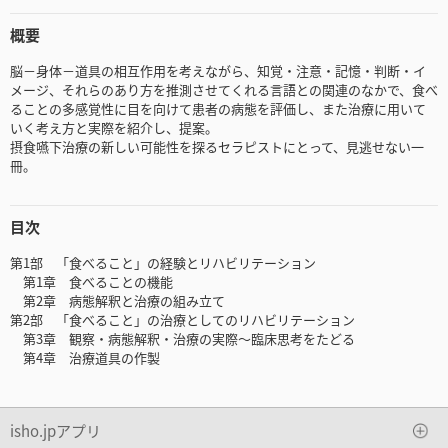
概要
脳－身体－道具の相互作用を考えながら、知覚・注意・記憶・判断・イ
メージ、それらのあり方を推測させてくれる言語との関連のなかで、食べ
ることの多感覚性に目を向けて患者の病態を評価し、また治療に用いて
いく考え方と実際を紹介し、提案。
摂食嚥下治療の新しい可能性を探るセラピストにとって、見逃せない一
冊。
目次
第1部 「食べること」の経験とリハビリテーション
第1章 食べることの機能
第2章 病態解釈と治療の組み立て
第2部 「食べること」の治療としてのリハビリテーション
第3章 観察・病態解釈・治療の実際～臨床思考をたどる
第4章 治療道具の作製
isho.jpアプリ