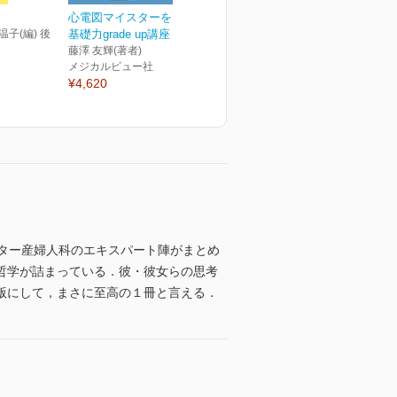
心電図マイスターを目指す
温子(編) 後
基礎力grade up講座
藤澤 友輝(著者)
メジカルビュー社
¥4,620
ター産婦人科のエキスパート陣がまとめ
哲学が詰まっている．彼・彼女らの思考
版にして，まさに至高の１冊と言える．