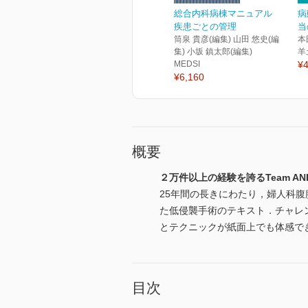
総合内科病棟マニュアル
病
疾患ごとの管理
当
筒泉 貴彦(編集) 山田 悠史(編
本
集) 小坂 鎮太郎(編集)
羊
MEDSI
¥4
¥6,160
概要
２万件以上の経験を誇るTeam 
25年間の長きにわたり，婦人科
た低侵襲手術のテキスト．チャレ
とテクニックが紙面上でも体感で
目次