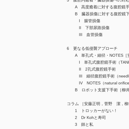
5 腹腔内癒着・臓器損傷への対
A 高度癒着に対する腹腔鏡手
B 臓器損傷に対する腹腔鏡下
I 腸管損傷
II 下部尿路損傷
III 血管損傷
6 更なる低侵襲アプローチ
A 単孔式・細径・NOTES［
I 単孔式腹腔鏡手術（TAN
II 2孔式腹腔鏡手術
III 細径腹腔鏡手術（needlesco
IV NOTES（natural orifice tr
B ロボット支援下手術［柳井
コラム ［安藤正明，菅野 潔，
1 トロッカーがない！
2 Dr Kohと寿司
3 師と私