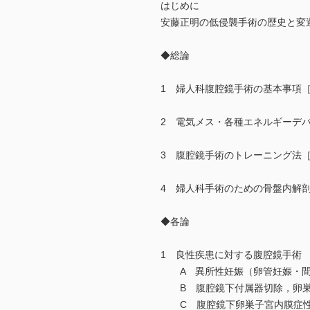
はじめに
安藤正明の低侵襲手術の歴史と変
◆総論
1 婦人科腹腔鏡手術の基本事項
2 電気メス・各種エネルギーデ
3 腹腔鏡手術のトレーニング法
4 婦人科手術のための骨盤内解
◆各論
1 良性疾患に対する腹腔鏡手術
A 異所性妊娠（卵管妊娠・間
B 腹腔鏡下付属器切除，卵巣
C 腹腔鏡下卵巣子宮内膜症性