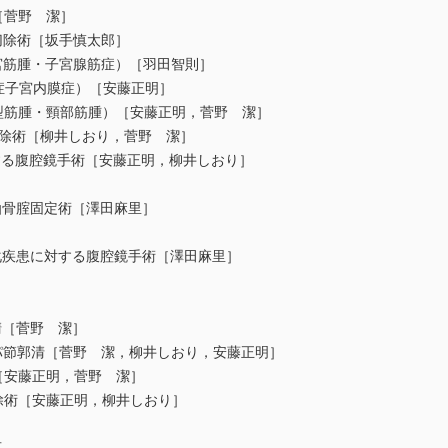
菅野 潔］
除術［坂手慎太郎］
筋腫・子宮腺筋症）［羽田智則］
子宮内膜症）［安藤正明］
筋腫・頸部筋腫）［安藤正明，菅野 潔］
除術［柳井しおり，菅野 潔］
る腹腔鏡手術［安藤正明，柳井しおり］
仙骨腟固定術［澤田麻里］
化疾患に対する腹腔鏡手術［澤田麻里］
［菅野 潔］
節郭清［菅野 潔，柳井しおり，安藤正明］
安藤正明，菅野 潔］
術［安藤正明，柳井しおり］