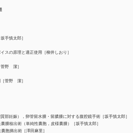
遷
［坂手慎太郎］
バイスの原理と適正使用［柳井しおり］
［菅野 潔］
剖［菅野 潔］
質部妊娠），卵管留水腫・留膿腫に対する腹腔鏡手術［坂手慎太郎］
囊腫核出術（単純性囊胞，皮様囊腫）［坂手慎太郎］
囊胞摘出術［澤田麻里］