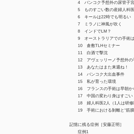
4 バンコク予想外の尿管子宮
5 ものすごい数の産婦人科
6 キールは22時でも明るい
7 ミラノに神風が吹く
8 インドでLM？
9 オーストラリアでの手術は
10 倉敷TLHセミナー
11 白酒で撃沈
12 アヴェッリーノ予想外の
13 あなたはまた来週ね！
14 バンコク大出血事件
15 私が育った環境
16 フランスの手術は早朝か
17 中国の変わり身はすごい
18 婦人科医2人（1人は研修
19 手術における剝離と“筋膜
記憶に残る症例［安藤正明］
症例1