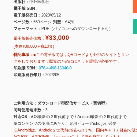
出版社
中外医学社
電子版ISBN
電子版発売日
2023/05/12
ページ数
560ページ
判型
A4判
フォーマット
PDF（パソコンへのダウンロード不可）
¥33,000
電子版販売価格：
(本体¥30,000＋税10％)
特記事項
■この電子版では，QRコードより外部のサイトとリン
クをしております．閲覧のためにはネット環境が必要です．
印刷版ISBN
978-4-498-16046-0
印刷版発行年月
2023/05
ご利用方法
ダウンロード型配信サービス（買切型）
同時使用端末数
3
対応OS
iOS最新の２世代前まで / Android最新の２世代前まで
※コンテンツの使用にあたり、専用ビューアisho.jpが必要
※Androidは、Android２世代前の端末のうち、国内キャリア経由で販
AQUOS、ARROWS、Nexusなど）にて動作確認しています