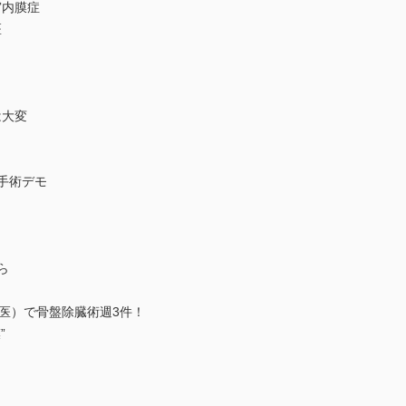
内膜症
医
大変
手術デモ
ら
医）で骨盤除臓術週3件！
”