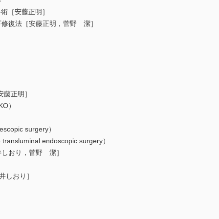
応
術［安藤正明］
修復法［安藤正明，菅野 潔］
安藤正明］
KO）
pic surgery）
ansluminal endoscopic surgery）
しおり，菅野 潔］
柳井しおり］