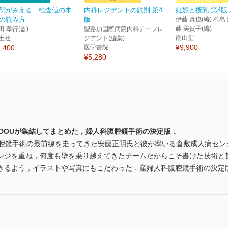
態がみえる 検査値の本
内科レジデントの鉄則 第4
妊娠と授乳 第4版
の読み方
版
伊藤 真也(編) 村島 
藤 美賀子(編)
田 孝行(監)
聖路加国際病院内科チーフレ
南山堂
土社
ジデント(編集)
¥9,900
,400
医学書院
¥5,280
ANDOUが集結してまとめた，婦人科腹腔鏡手術の決定版．
腹腔鏡手術の最前線を走ってきた安藤正明氏と彼が率いる倉敷成人病セン
ンジを重ね，何度も壁を乗り越えてきたチームだからこそ書けた技術と
きるよう，イラストや写真にもこだわった．産婦人科腹腔鏡手術の決定