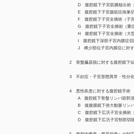
D 腹腔鏡下子宮筋腫核出術［
E 腹腔鏡下子宮腺筋症病巣切
F 腹腔鏡下子宮全摘術（子宮
G 腹腔鏡下子宮全摘術（重症
H 腹腔鏡下子宮全摘術（大型
I 腹腔鏡下深部子宮内膜症切
J 稀少部位子宮内膜症に対す
2 骨盤臓器脱に対する腹腔鏡下
3 不妊症・子宮形態異常・性分
4 悪性疾患に対する腹腔鏡手術
A 腹腔鏡下骨盤リンパ節郭清
B 後腹膜鏡下傍大動脈リンパ
C 腹腔鏡下広汎子宮全摘術［
D 腹腔鏡下広汎子宮頸部切除