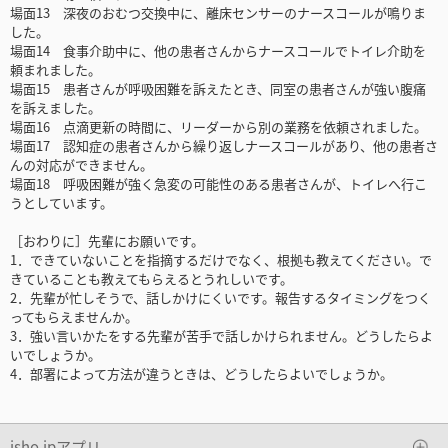
場面13 深夜のおむつ交換中に、離床センサーのナースコールが鳴りま
した。
場面14 食事介助中に、他の患者さんからナースコールでトイレ介助を
頼まれました。
場面15 患者さんが呼吸困難を訴えたとき、同室の患者さんが強い腹痛
を訴えました。
場面16 点滴更新の時間に、リーダーから別の業務を依頼されました。
場面17 認知症の患者さんから繰り返しナースコールがあり、他の患者さ
んの対応ができません。
場面18 呼吸困難が強く急変の可能性のある患者さんが、トイレへ行こ
うとしています。
［おわりに］先輩にお願いです。
1．できていないことを指摘するだけでなく、根拠も教えてください。で
きていることも教えてもらえるとうれしいです。
2．先輩が忙しそうで、話しかけにくいです。報告するタイミングをつく
ってもらえませんか。
3．強い言いかたをする先輩が苦手で話しかけられません。どうしたらよ
いでしょうか。
4．部署によって方法が違うときは、どうしたらよいでしょうか。
isho.jpアプリ