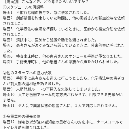
［場面別］こんなとき、どう考えたらいいですか？
➀スケジュールの再調整
場面1 不慣れな輸血投与を、急に依頼されました。
場面2 創部処置を約束していた時間に、他の患者さんの輸血投与を依頼
されました。
場面3 化学療法の点滴を準備しているときに、医師から検査介助を依頼
されました。
場面4 清拭中に、医師から処置介助を依頼されました。
場面5 患者さんが涙ぐみながら話しているときに、外来診察に呼ばれま
した。
場面6 検査出床時に、他の患者さんのオンコール手術が重なりました。
場面7 手術出床時に、他の患者さんの家族から声をかけられました。
②他のスタッフへの協力依頼
場面8 手術室に患者さんを迎えに行こうとしたら、化学療法中の患者さ
んが刺入部の違和感を訴えました。
場面9 末梢静脈ルートの再挿入を失敗してしまいました。
場面10 人工呼吸器アラーム対応方法がわからず、相談できる先輩がい
ません。
場面11 せん妄で興奮状態の患者さんに、１人で対応しきれません。
③多重業務の優先順位
場面12 帰宅欲求が強い認知症の患者さんの対応中に、ナースコールで
トイレ介助を頼まれました。