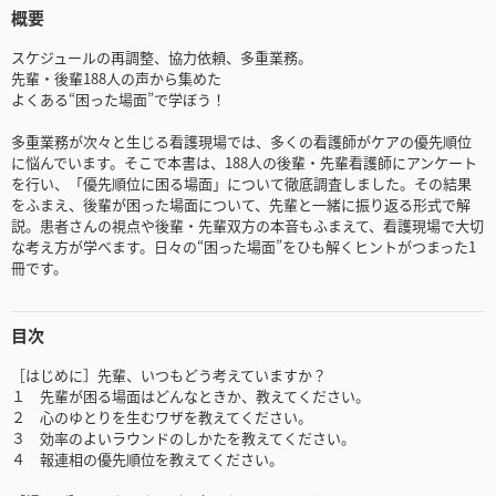
概要
スケジュールの再調整、協力依頼、多重業務。
先輩・後輩188人の声から集めた
よくある“困った場面”で学ぼう！
多重業務が次々と生じる看護現場では、多くの看護師がケアの優先順位
に悩んでいます。そこで本書は、188人の後輩・先輩看護師にアンケート
を行い、「優先順位に困る場面」について徹底調査しました。その結果
をふまえ、後輩が困った場面について、先輩と一緒に振り返る形式で解
説。患者さんの視点や後輩・先輩双方の本音もふまえて、看護現場で大切
な考え方が学べます。日々の“困った場面”をひも解くヒントがつまった1
冊です。
目次
［はじめに］先輩、いつもどう考えていますか？
１ 先輩が困る場面はどんなときか、教えてください。
２ 心のゆとりを生むワザを教えてください。
３ 効率のよいラウンドのしかたを教えてください。
４ 報連相の優先順位を教えてください。