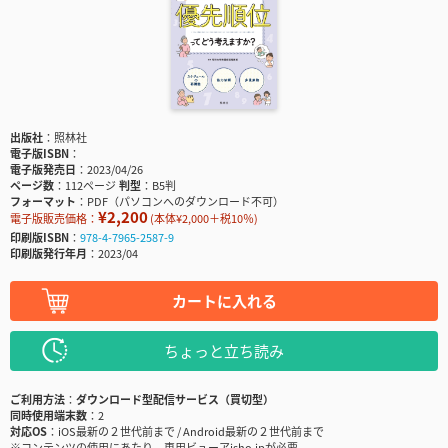
出版社
照林社
電子版ISBN
電子版発売日
2023/04/26
ページ数
112ページ
判型
B5判
フォーマット
PDF（パソコンへのダウンロード不可）
¥2,200
電子版販売価格：
(本体¥2,000＋税10％)
印刷版ISBN
978-4-7965-2587-9
印刷版発行年月
2023/04
カートに入れる
ちょっと立ち読み
ご利用方法
ダウンロード型配信サービス（買切型）
同時使用端末数
2
対応OS
iOS最新の２世代前まで / Android最新の２世代前まで
※コンテンツの使用にあたり、専用ビューアisho.jpが必要