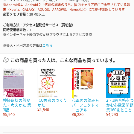
※Androidは、Android２世代前の端末のうち、国内キャリア経由で販売されている端
末（Xperia、GALAXY、AQUOS、ARROWS、Nexusなど）にて動作確認しています
必要メモリ容量
28 MB以上
ご利用方法
アクセス型配信サービス（買切型）
同時使用端末数
1
※インターネット経由でのWEBブラウザによるアクセス参照
※導入・利用方法の詳細は
こちら
この商品を買った人は、こんな商品も買っています。
神経症状の診か
ICU思考のつくり
心電図の読み方
2・3級合格をつ
た・考えかた 第
かた
パーフェクトマ
かむ心電図問題
3版
¥4,840
ニュアル
集160＆とこと..
¥5,940
¥6,380
¥4,290