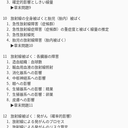
3．確定的影響としきい線量
▶章末問題9
10 放射線の全身被ばくと胎児（胎内）被ばく
1．急性放射線障害（症候群）
2．急性放射線症障害（症候群）の重症度と被ばく線量の推定
3．急性放射線死
4．胎児の放射線障害（胎内被ばく）
▶章末問題10
11 放射線被ばく：各臓器の障害
1．造血組織：血球数
2．輸血用血液の放射線照射
3．消化器系への影響
4．中枢神経系への影響
5．眼への影響
6．生殖器系への影響：精巣
7．生殖器系への影響：卵巣
8．皮膚への影響
▶章末問題11
12 放射線被ばく：発がん（確率的影響）
1．放射線による発がんのプロセス
2．放射線による発がんのリスク算定