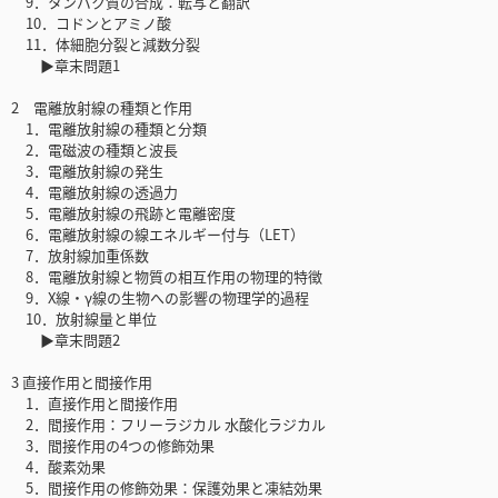
9．タンパク質の合成：転写と翻訳
10．コドンとアミノ酸
11．体細胞分裂と減数分裂
▶章末問題1
2 電離放射線の種類と作用
1．電離放射線の種類と分類
2．電磁波の種類と波長
3．電離放射線の発生
4．電離放射線の透過力
5．電離放射線の飛跡と電離密度
6．電離放射線の線エネルギー付与（LET）
7．放射線加重係数
8．電離放射線と物質の相互作用の物理的特徴
9．X線・γ線の生物への影響の物理学的過程
10．放射線量と単位
▶章末問題2
3 直接作用と間接作用
1．直接作用と間接作用
2．間接作用：フリーラジカル 水酸化ラジカル
3．間接作用の4つの修飾効果
4．酸素効果
5．間接作用の修飾効果：保護効果と凍結効果