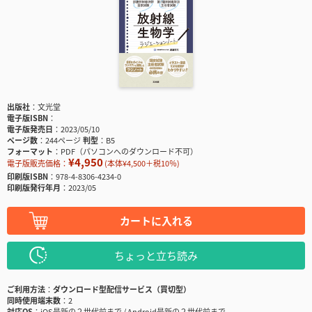
出版社
文光堂
電子版ISBN
電子版発売日
2023/05/10
ページ数
244ページ
判型
B5
フォーマット
PDF（パソコンへのダウンロード不可）
¥4,950
電子版販売価格：
(本体¥4,500＋税10％)
印刷版ISBN
978-4-8306-4234-0
印刷版発行年月
2023/05
カートに入れる
ちょっと立ち読み
ご利用方法
ダウンロード型配信サービス（買切型）
同時使用端末数
2
対応OS
iOS最新の２世代前まで / Android最新の２世代前まで