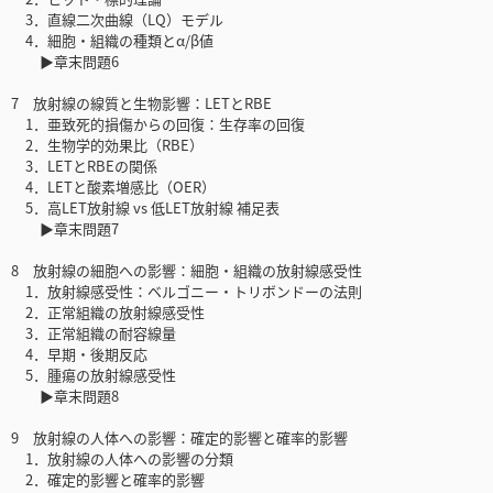
3．直線二次曲線（LQ）モデル
4．細胞・組織の種類とα/β値
▶章末問題6
7 放射線の線質と生物影響：LETとRBE
1．亜致死的損傷からの回復：生存率の回復
2．生物学的効果比（RBE）
3．LETとRBEの関係
4．LETと酸素増感比（OER）
5．高LET放射線 vs 低LET放射線 補足表
▶章末問題7
8 放射線の細胞への影響：細胞・組織の放射線感受性
1．放射線感受性：ベルゴニー・トリボンドーの法則
2．正常組織の放射線感受性
3．正常組織の耐容線量
4．早期・後期反応
5．腫瘍の放射線感受性
▶章末問題8
9 放射線の人体への影響：確定的影響と確率的影響
1．放射線の人体への影響の分類
2．確定的影響と確率的影響