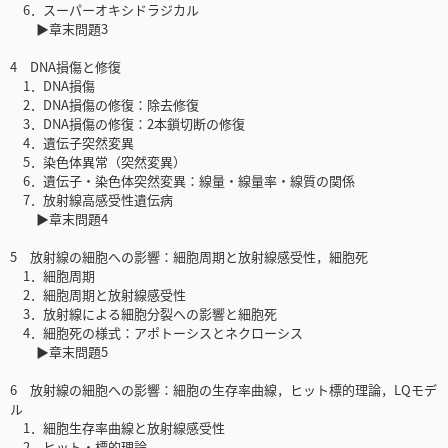
6．スーパーオキシドラジカル
▶章末問題3
4 DNA損傷と修復
1．DNA損傷
2．DNA損傷の修復：除去修復
3．DNA損傷の修復：2本鎖切断の修復
4．遺伝子突然変異
5．染色体異常（突然変異）
6．遺伝子・染色体突然変異：線量・線量率・線質の関係
7．放射線高感受性遺伝病
▶章末問題4
5 放射線の細胞への影響：細胞周期と放射線感受性，細胞死
1．細胞周期
2．細胞周期と放射線感受性
3．放射線による細胞分裂への影響と細胞死
4．細胞死の様式：アポトーシスとネクローシス
▶章末問題5
6 放射線の細胞への影響：細胞の生存率曲線，ヒット標的理論，LQモデ
ル
1．細胞生存率曲線と放射線感受性
2．ヒット・標的理論