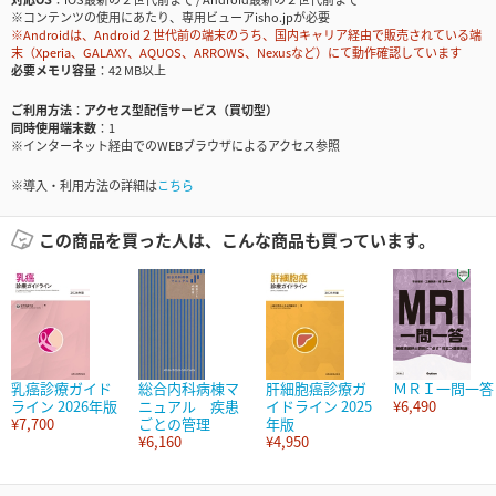
※コンテンツの使用にあたり、専用ビューアisho.jpが必要
※Androidは、Android２世代前の端末のうち、国内キャリア経由で販売されている端
末（Xperia、GALAXY、AQUOS、ARROWS、Nexusなど）にて動作確認しています
必要メモリ容量
42 MB以上
ご利用方法
アクセス型配信サービス（買切型）
同時使用端末数
1
※インターネット経由でのWEBブラウザによるアクセス参照
※導入・利用方法の詳細は
こちら
この商品を買った人は、こんな商品も買っています。
乳癌診療ガイド
総合内科病棟マ
肝細胞癌診療ガ
ＭＲＩ一問一答
ライン 2026年版
ニュアル 疾患
イドライン 2025
¥6,490
¥7,700
ごとの管理
年版
¥6,160
¥4,950