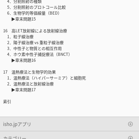
4．分割照射の種類
5．分割照射のプロトコール比較
6．生物学的等価線量（BED）
▶章末問題15
16 高LET放射線による放射線治療
1．粒子線治療
2．陽子線治療 vs 重粒子線治療
3．中性子と物質との相互作用
4．ホウ素中性子捕捉療法（BNCT）
▶章末問題16
17 温熱療法と生物学的効果
1．温熱療法（ハイパーサーミア）と細胞死
2．温熱療法と放射線治療
▶章末問題17
索引
isho.jpアプリ
カテゴリー