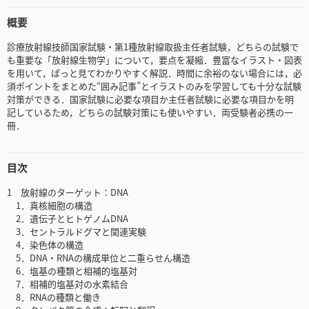
概要
診療放射線技師国家試験・第1種放射線取扱主任者試験，どちらの試験で
も重要な「放射線生物学」について，要点を凝縮．豊富なイラスト・図表
を用いて，ぱっと見てわかりやすく解説．時間に余裕のない場合には，必
須ポイントをまとめた“囲み記事”とイラストのみを学習しても十分な試験
対策ができる．国家試験に必要な項目か主任者試験に必要な項目かを明
記しているため，どちらの試験対策にも使いやすい．両受験者必携の一
冊．
目次
1 放射線のターゲット：DNA
1．真核細胞の構造
2．遺伝子とヒトゲノムDNA
3．セントラルドグマと関連実験
4．染色体の構造
5．DNA・RNAの構成単位と二重らせん構造
6．塩基の種類と相補的塩基対
7．相補的塩基対の水素結合
8．RNAの種類と働き