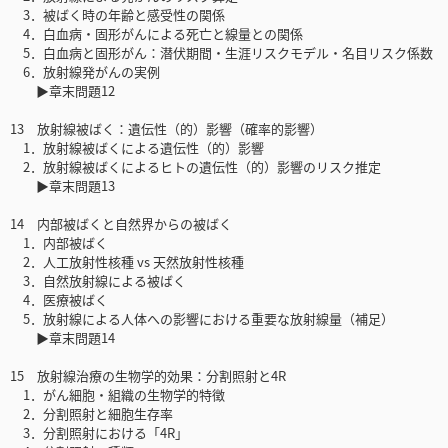
3．被ばく時の年齢と感受性の関係
4．白血病・固形がんによる死亡と線量との関係
5．白血病と固形がん：潜伏期間・生涯リスクモデル・名目リスク係数
6．放射線発がんの実例
▶章末問題12
13 放射線被ばく：遺伝性（的）影響（確率的影響）
1．放射線被ばくによる遺伝性（的）影響
2．放射線被ばくによるヒトの遺伝性（的）影響のリスク推定
▶章末問題13
14 内部被ばくと自然界からの被ばく
1．内部被ばく
2．人工放射性核種 vs 天然放射性核種
3．自然放射線による被ばく
4．医療被ばく
5．放射線による人体への影響における重要な放射線量（補足）
▶章末問題14
15 放射線治療の生物学的効果：分割照射と4R
1．がん細胞・組織の生物学的特徴
2．分割照射と細胞生存率
3．分割照射における「4R」