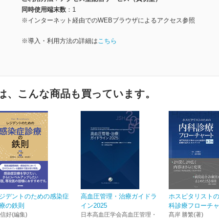
同時使用端末数
1
※インターネット経由でのWEBブラウザによるアクセス参照
※導入・利用方法の詳細は
こちら
は、こんな商品も買っています。
ジデントのための感染症
高血圧管理・治療ガイドラ
ホスピタリスト
療の鉄則
イン2025
科診療フローチャー
 信好(編集)
日本高血圧学会高血圧管理・
髙岸 勝繁(著)