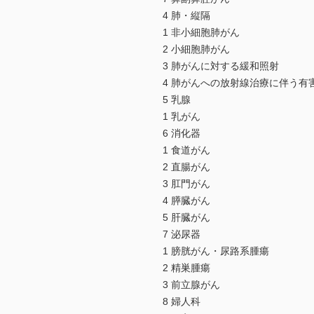
4 肺・縦隔
1 非小細胞肺がん
2 小細胞肺がん
3 肺がんに対する緩和照射
4 肺がんへの放射線治療に伴う有
5 乳腺
1 乳がん
6 消化器
1 食道がん
2 直腸がん
3 肛門がん
4 膵臓がん
5 肝臓がん
7 泌尿器
1 膀胱がん・尿路系腫瘍
2 精巣腫瘍
3 前立腺がん
8 婦人科