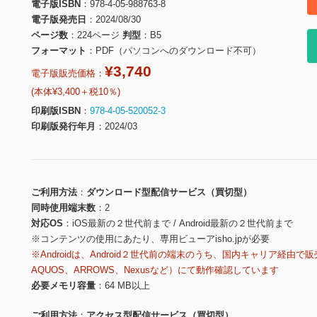
電子版ISBN
978-4-05-988763-8
電子版発売日
2024/08/30
ページ数
224ページ
判型
B5
フォーマット
PDF（パソコンへのダウンロード不可）
¥3,740
電子版販売価格：
(本体¥3,400＋税10％)
印刷版ISBN
978-4-05-520052-3
印刷版発行年月
2024/03
ご利用方法
ダウンロード型配信サービス（買切型）
同時使用端末数
2
対応OS
iOS最新の２世代前まで / Android最新の２世代前まで
※コンテンツの使用にあたり、専用ビューアisho.jpが必要
※Androidは、Android２世代前の端末のうち、国内キャリア経由で販
AQUOS、ARROWS、Nexusなど）にて動作確認しています
必要メモリ容量
64 MB以上
ご利用方法
アクセス型配信サービス（買切型）