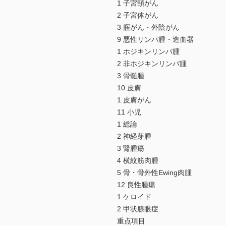
1 子宮頸がん
2 子宮体がん
3 腟がん・外陰がん
9 悪性リンパ腫・造血器
1 ホジキンリンパ腫
2 非ホジキンリンパ腫
3 骨髄腫
10 皮膚
1 皮膚がん
11 小児
1 総論
2 神経芽腫
3 腎腫瘍
4 横紋筋肉腫
5 骨・骨外性Ewing肉腫
12 良性腫瘍
1 ケロイド
2 甲状腺眼症
重点項目