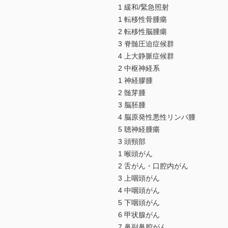
1 緩和/緊急照射
1 転移性骨腫瘍
2 転移性脳腫瘍
3 脊髄圧迫症候群
4 上大静脈症候群
2 中枢神経系
1 神経膠腫
2 髄芽腫
3 脳胚腫
4 脳原発性悪性リンパ腫
5 聴神経腫瘍
3 頭頸部
1 喉頭がん
2 舌がん・口腔内がん
3 上咽頭がん
4 中咽頭がん
5 下咽頭がん
6 甲状腺がん
7 鼻副鼻腔がん