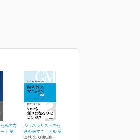
のための内
ジェネラリストのための内
ト 第...
科外来マニュアル 第3版
金城 光代(他編集)