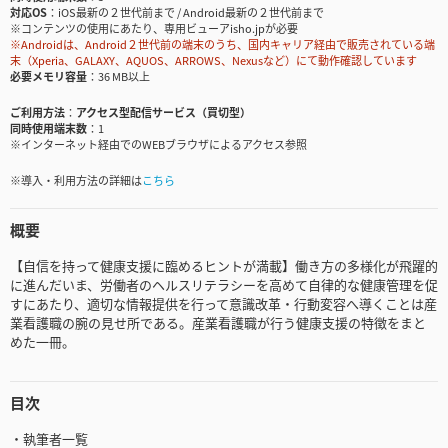
対応OS
iOS最新の２世代前まで / Android最新の２世代前まで
※コンテンツの使用にあたり、専用ビューアisho.jpが必要
※Androidは、Android２世代前の端末のうち、国内キャリア経由で販売されている端
末（Xperia、GALAXY、AQUOS、ARROWS、Nexusなど）にて動作確認しています
必要メモリ容量
36 MB以上
ご利用方法
アクセス型配信サービス（買切型）
同時使用端末数
1
※インターネット経由でのWEBブラウザによるアクセス参照
※導入・利用方法の詳細は
こちら
概要
【自信を持って健康支援に臨めるヒントが満載】働き方の多様化が飛躍的
に進んだいま、労働者のヘルスリテラシーを高めて自律的な健康管理を促
すにあたり、適切な情報提供を行って意識改革・行動変容へ導くことは産
業看護職の腕の見せ所である。産業看護職が行う健康支援の特徴をまと
めた一冊。
目次
・執筆者一覧