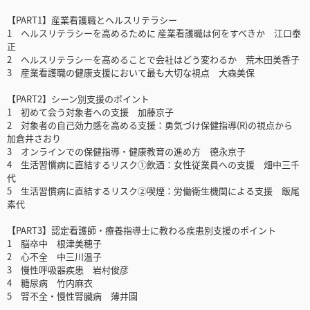
【PART1】産業看護職とヘルスリテラシー
1 ヘルスリテラシーを高めるために 産業看護職は何をすべきか 江口泰
正
2 ヘルスリテラシーを高めることで会社はどう変わるか 荒木田美香子
3 産業看護職の健康支援において最も大切な視点 大森美保
【PART2】シーン別支援のポイント
1 初めて会う対象者への支援 加藤京子
2 対象者の自己効力感を高める支援：勇気づけ保健指導(R)の視点から
加倉井さおり
3 オンラインでの保健指導・健康教育の進め方 德永京子
4 生活習慣病に直結するリスク①飲酒：女性従業員への支援 畑中三千
代
5 生活習慣病に直結するリスク②喫煙：労働衛生機関による支援 飯尾
素代
【PART3】認定看護師・療養指導士に教わる疾患別支援のポイント
1 脳卒中 根津美穂子
2 心不全 中三川温子
3 慢性呼吸器疾患 岩村俊彦
4 糖尿病 竹内麻衣
5 腎不全・慢性腎臓病 薄井園