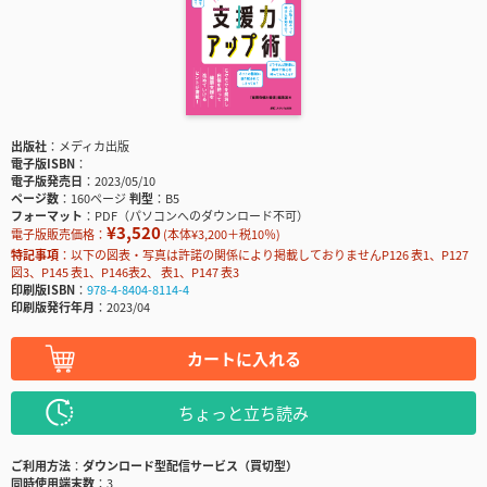
出版社
メディカ出版
電子版ISBN
電子版発売日
2023/05/10
ページ数
160ページ
判型
B5
フォーマット
PDF（パソコンへのダウンロード不可）
¥3,520
電子版販売価格：
(本体¥3,200＋税10％)
特記事項
以下の図表・写真は許諾の関係により掲載しておりませんP126 表1、P127
図3、P145 表1、P146表2、 表1、P147 表3
印刷版ISBN
978-4-8404-8114-4
印刷版発行年月
2023/04
カートに入れる
ちょっと立ち読み
ご利用方法
ダウンロード型配信サービス（買切型）
同時使用端末数
3