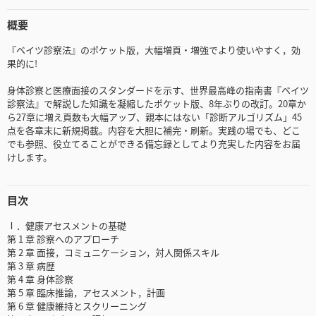
概要
『ベイツ診察法』のポケット版，大幅増頁・増強でより使いやすく，効
果的に!
身体診察と医療面接のスタンダードを示す、世界最高峰の指南書『ベイツ
診察法』で解説した知識を凝縮したポケット版、8年ぶりの改訂。20章か
ら27章に増え頁数も大幅アップ、親本にはない「診断アルゴリズム」45
点を各章末に新規掲載。内容を大胆に補完・刷新。実践の場でも、どこ
でも参照、役立てることができる備忘録としてより充実した内容をお届
けします。
目次
Ⅰ．健康アセスメントの基礎
第 1 章 診察へのアプローチ
第 2 章 面接，コミュニケーション，対人関係スキル
第 3 章 病歴
第 4 章 身体診察
第 5 章 臨床推論，アセスメント，計画
第 6 章 健康維持とスクリーニング