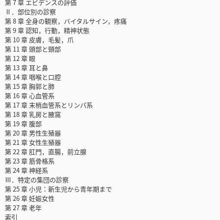
第 7 章 エビデンスの評価
Ⅱ．部位別の診察
第 8 章 全身の観察，バイタルサイン，疼痛
第 9 章 認知，行動，精神状態
第 10 章 皮膚，毛髪，爪
第 11 章 頭部と頸部
第 12 章 眼
第 13 章 耳と鼻
第 14 章 咽喉と口腔
第 15 章 胸郭と肺
第 16 章 心血管系
第 17 章 末梢血管系とリンパ系
第 18 章 乳房と腋窩
第 19 章 腹部
第 20 章 男性生殖器
第 21 章 女性生殖器
第 22 章 肛門，直腸，前立腺
第 23 章 筋骨格系
第 24 章 神経系
Ⅲ．特定の集団の診察
第 25 章 小児：新生児から青年期まで
第 26 章 妊娠女性
第 27 章 老年
索引