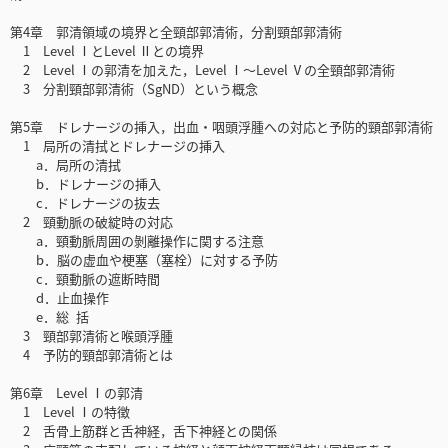
第4章 郭清領域の境界と全頸部郭清術，分割頸部郭清術
1 Level ⅠとLevel Ⅱとの境界
2 Level Ⅰの郭清を加えた，Level Ⅰ〜Level Ⅴの全頸部郭清術
3 分割頸部郭清術（SgND）という概念
第5章 ドレナージの挿入，出血・咽頭浮腫への対応と予防的頸部郭清術
1 局所の清拭とドレナージの挿入
a．局所の清拭
b．ドレナージの挿入
c．ドレナージの抜去
2 頸動脈の破綻時の対応
a．頸動脈周囲の剝離操作に関する注意
b．脳の虚血や梗塞（塞栓）に対する予防
c．頸動脈の遮断時間
d．止血操作
e．総 括
3 頸部郭清術と喉頭浮腫
4 予防的頸部郭清術とは
第6章 Level Ⅰの郭清
1 Level Ⅰの特徴
2 舌骨上筋群と舌神経，舌下神経との関係