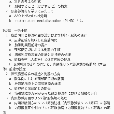
a．筆者の考える術式
b．剝離すること（はがすこと）の概念
2 頸部郭清術を学ぶにあたって
a．AAO-HNSのLevel分類
b．posterolateral neck dissection（PLND）とは
第3章 手術手順
1 皮膚切開と郭清範囲の設定および神経・脈管の温存
a．皮膚割線を加味した皮膚切開
b．胸鎖乳突筋前縁の露出
c．頸部郭清術における剝離の手順
d．胸鎖乳突筋裏面の剝離と副神経の処理
e．頸動脈鞘（大血管）と迷走神経の処理
f．交感神経の走行の同定と，内頸後リンパ節連鎖の脂肪塊（六面
体）前縁の設定
2 深頸筋膜線維の構造と剝離の方向
a．献体例における頸部郭清術の筋膜
b．椎前筋群直上の深頸筋膜の構造
c．頸神経と深頸筋との関係
d．筋膜線維の方向からみた頸部郭清術における剝離の方向
3 内頸静脈周囲のリンパ節脂肪塊の処理
a．内頸静脈側方のリンパ節脂肪塊（内頸静脈後リンパ節群）の郭清
b．内頸静脈正中側のリンパ節脂肪塊（内頸静脈前リンパ節群）の郭
清