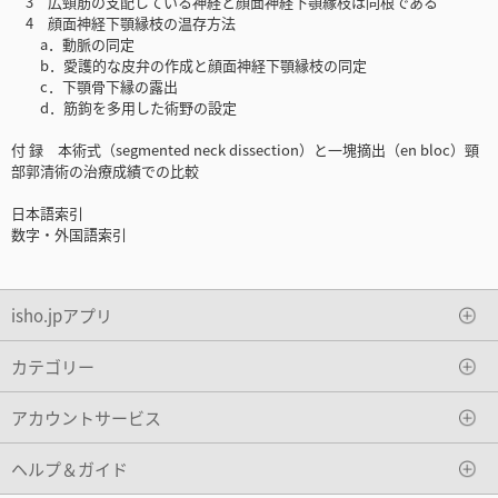
3 広頸筋の支配している神経と顔面神経下顎縁枝は同根である
4 顔面神経下顎縁枝の温存方法
a．動脈の同定
b．愛護的な皮弁の作成と顔面神経下顎縁枝の同定
c．下顎骨下縁の露出
d．筋鉤を多用した術野の設定
付 録 本術式（segmented neck dissection）と一塊摘出（en bloc）頸
部郭清術の治療成績での比較
日本語索引
数字・外国語索引
isho.jpアプリ
カテゴリー
アカウントサービス
ヘルプ＆ガイド