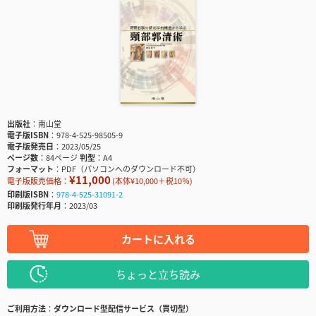
出版社
南山堂
電子版ISBN
978-4-525-98505-9
電子版発売日
2023/05/25
ページ数
84ページ
判型
A4
フォーマット
PDF（パソコンへのダウンロード不可）
¥11,000
電子版販売価格：
(本体¥10,000＋税10％)
印刷版ISBN
978-4-525-31091-2
印刷版発行年月
2023/03
カートに入れる
ちょっと立ち読み
ご利用方法
ダウンロード型配信サービス（買切型）