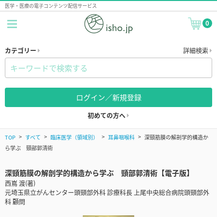
医学・医療の電子コンテンツ配信サービス
0
カテゴリー
詳細検索
ログイン／新規登録
初めての方へ
TOP
すべて
臨床医学（領域別）
耳鼻咽喉科
深頸筋膜の解剖学的構造か
ら学ぶ 頸部郭清術
深頸筋膜の解剖学的構造から学ぶ 頸部郭清術【電子版】
西嶌 渡(著)
元埼玉県立がんセンター頭頸部外科 診療科長 上尾中央総合病院頭頸部外
科 顧問