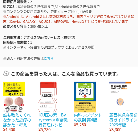
同時使用端末数
2
対応OS
iOS最新の２世代前まで / Android最新の２世代前まで
※コンテンツの使用にあたり、専用ビューアisho.jpが必要
※Androidは、Android２世代前の端末のうち、国内キャリア経由で販売されている端
末（Xperia、GALAXY、AQUOS、ARROWS、Nexusなど）にて動作確認しています
必要メモリ容量
300 MB以上
ご利用方法
アクセス型配信サービス（買切型）
同時使用端末数
1
※インターネット経由でのWEBブラウザによるアクセス参照
※導入・利用方法の詳細は
こちら
この商品を買った人は、こんな商品も買っています。
誰も教えてくれ
ICU医の素 By
内科レジデント
顔面神経麻痺診
なかった皮疹の
system×重症患
の鉄則 第4版
療ガイドライン
診かた・考え...
者管理レシピ
¥5,280
2023年版
¥4,400
¥5,280
¥3,300