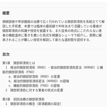
概要
頭頸部癌や甲状腺癌の治療で広く行われている頸部郭清術を系統立てて解
説した手術書．本書では臨床の最前線で40年あまり活躍している著者が
頸部郭清術の知識や技術を披露する．また従来の術式にこだわらない患
者の機能温存に重きを置いた術式を綺麗なシェーマで紹介し，実際に継
承されることが難しい技術を解説して新たな選択肢を提供する．
目次
第1章 頸部郭清術とは
1 根治的頸部郭清術（RND）・根治的頸部郭清術変法（MRND）と機
能的頸部郭清術（FND）
a．根治的頸部郭清術（RND）の変遷
b．根治的頸部郭清術変法（MRND）の提唱
c．機能的頸部郭清術（FND）の提唱
2 頸部郭清術に対する筆者の術式の変遷
第2章 初回治療の頸部郭清術
1 頸部郭清術の概念（郭清範囲の設定）