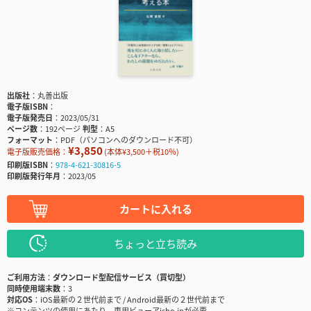
出版社
丸善出版
電子版ISBN
電子版発売日
2023/05/31
ページ数
192ページ
判型
A5
フォーマット
PDF（パソコンへのダウンロード不可）
¥3,850
電子版販売価格：
(本体¥3,500＋税10％)
印刷版ISBN
978-4-621-30816-5
印刷版発行年月
2023/05
カートに入れる
ちょっと立ち読み
ご利用方法
ダウンロード型配信サービス（買切型）
同時使用端末数
3
対応OS
iOS最新の２世代前まで / Android最新の２世代前まで
※コンテンツの使用にあたり、専用ビューアisho.jpが必要