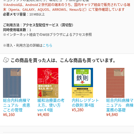
※Androidは、Android２世代前の端末のうち、国内キャリア経由で販売されている端
末（Xperia、GALAXY、AQUOS、ARROWS、Nexusなど）にて動作確認しています
必要メモリ容量
10 MB以上
ご利用方法
アクセス型配信サービス（買切型）
同時使用端末数
1
※インターネット経由でのWEBブラウザによるアクセス参照
※導入・利用方法の詳細は
こちら
この商品を買った人は、こんな商品も買っています。
総合内科病棟マ
緩和治療薬の考
内科レジデント
総合内科病棟マ
ニュアル 疾患
え方、使い方
の鉄則 第4版
ニュアル 病棟
ごとの管理
ver.4 4版
¥5,280
業務の基礎
¥6,160
¥4,400
¥4,840