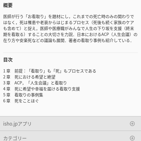
概要
医師が行う「お看取り」を題材にし，これまでの死亡時のみの関わりで
はなく，死は罹患や老衰からはじまるプロセス（死後も続く家族のケア
も含めて）と捉え，医師や医療職がみんなで人生の下り坂を支援（終末
期を看取る）することの大切さを力説．日本におけるACP（人生会議）の
在り方や安楽死などの議論も展開．著者の看取り事例も紹介している．
目次
1 章 前提：「看取り」も「死」もプロセスである
2 章 死における希望と絶望
3 章 ACP，「人生会議」と看取り
4 章 死に希望や幸福を届ける看取り支援
5 章 看取りの事例集
6 章 死をことほぐ
isho.jpアプリ
カテゴリー