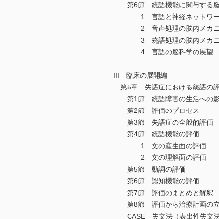
第6節 統語機能に関与する脳
1 言語と神経ネットワー
2 音声処理の脳内メカニ
3 統語処理の脳内メカニ
4 言語の脳科学の展望
III 臨床の展開編
第5章 失語症における統語の
第1節 統語障害の生活への
第2節 評価のプロセス
第3節 失語症の全般的評価
第4節 統語機能の評価
1 文の産生面の評価
2 文の理解面の評価
第5節 動詞の評価
第6節 認知機能の評価
第7節 評価のまとめと解釈
第8節 評価から治療計画の立
CASE 失文法（表出性失文法