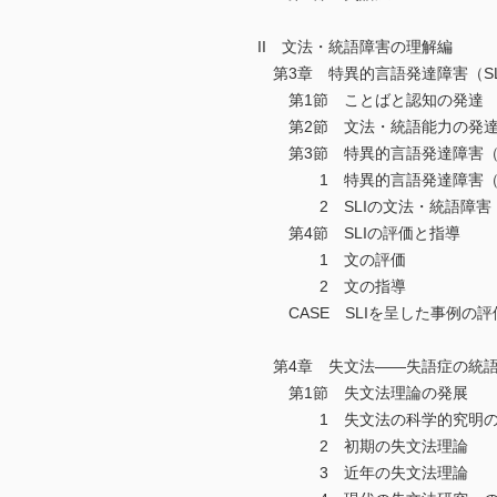
II 文法・統語障害の理解編
第3章 特異的言語発達障害（SL
第1節 ことばと認知の発達
第2節 文法・統語能力の発
第3節 特異的言語発達障害（S
1 特異的言語発達障害（S
2 SLIの文法・統語障害
第4節 SLIの評価と指導
1 文の評価
2 文の指導
CASE SLIを呈した事例の評
第4章 失文法――失語症の統
第1節 失文法理論の発展
1 失文法の科学的究明の
2 初期の失文法理論
3 近年の失文法理論