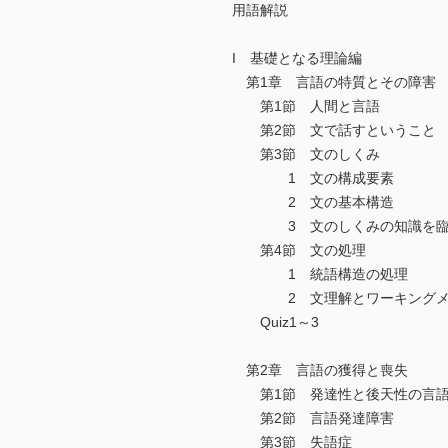
用語解説
I 基礎となる理論編
第1章 言語の特質とその障害
第1節 人間と言語
第2節 文で話すということ
第3節 文のしくみ
1 文の構成要素
2 文の基本構造
3 文のしくみの知識を臨
第4節 文の処理
1 統語構造の処理
2 文理解とワーキングメ
Quiz1～3
第2章 言語の獲得と喪失
第1節 発達性と後天性の言語
第2節 言語発達障害
第3節 失語症