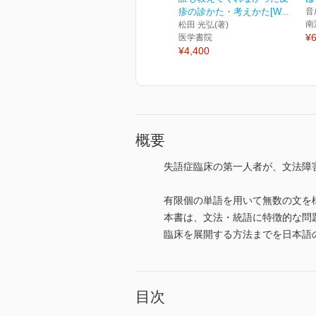
疹の診かた・考えかた[W...
音
南
松田 光弘(著)
¥6
医学書院
¥4,400
概要
失語症臨床の第一人者が、文法障
有限個の単語を用いて無数の文を
本書は、文法・統語に特徴的な問
臨床を展開する方法までを日本語
目次