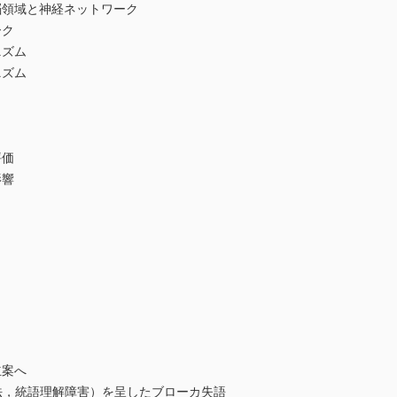
領域と神経ネットワーク
ク
ズム
ズム
評価
影響
案へ
，統語理解障害）を呈したブローカ失語