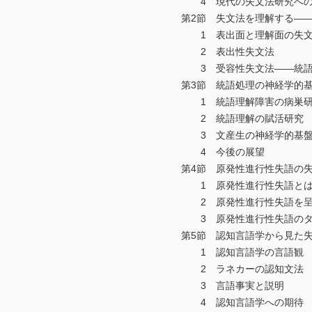
4 現代の失文法研究への
第2節 失文法を理解する――
1 表出面と理解面の失文
2 表出性失文法
3 受容性失文法――統語
第3節 統語処理の神経学的
1 統語理解障害の病巣研
2 統語理解の賦活研究
3 文産生の神経学的基盤
4 今後の展望
第4節 原発性進行性失語の失
1 原発性進行性失語と
2 原発性進行性失語を呈す
3 原発性進行性失語のタ
第5節 認知言語学から見た失
1 認知言語学の言語観
2 ラネカーの認知文法
3 言語事実と説明
4 認知言語学への期待