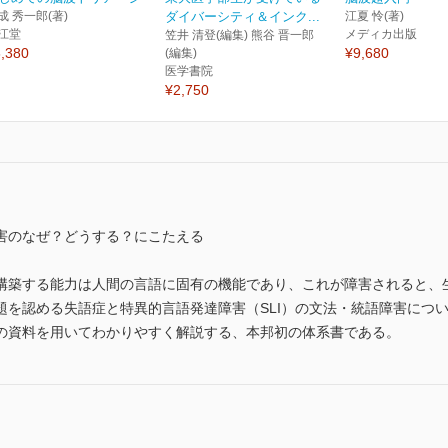
成 秀一郎(著)
ダイバーシティ＆インク...
江夏 怜(著)
江堂
メディカ出版
笠井 清登(編集) 熊谷 晋一郎
,380
¥9,680
(編集)
医学書院
¥2,750
害のなぜ？どうする？にこたえる
構築する能力は人間の言語に固有の機能であり、これが障害されると、
題を認める失語症と特異的言語発達障害（SLI）の文法・統語障害につ
の資料を用いてわかりやすく解説する、本邦初の体系書である。