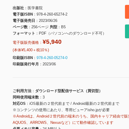
出版社
医学書院
電子版ISBN
978-4-260-65274-2
電子版発売日
2023/06/26
ページ数
256ページ
判型
B5
フォーマット
PDF（パソコンへのダウンロード不可）
¥5,940
電子版販売価格：
(本体¥5,400＋税10％)
印刷版ISBN
978-4-260-05274-0
印刷版発行年月
2023/06
ご利用方法
ダウンロード型配信サービス（買切型）
同時使用端末数
3
対応OS
iOS最新の２世代前まで / Android最新の２世代前まで
※コンテンツの使用にあたり、専用ビューアisho.jpが必要
※Androidは、Android２世代前の端末のうち、国内キャリア経由で販
AQUOS、ARROWS、Nexusなど）にて動作確認しています
必要メモリ容量
24 MB以上