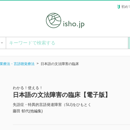
初め
ー
業療法・言語聴覚療法
日本語の文法障害の臨床
わかる！使える！
日本語の文法障害の臨床【電子版】
失語症・特異的言語発達障害（SLI)をひもとく
藤田 郁代(他編集)