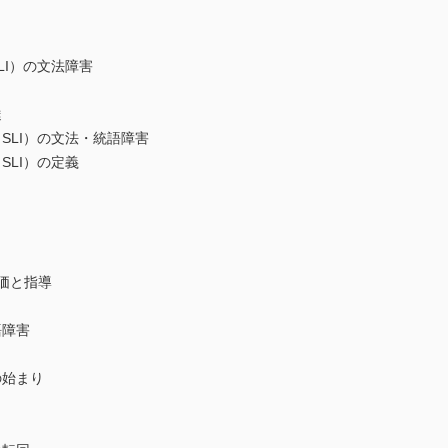
I）の文法障害
達
LI）の文法・統語障害
LI）の定義
価と指導
語障害
始まり