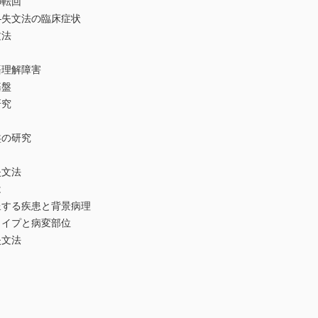
転回
失文法の臨床症状
法
理解障害
基盤
究
の研究
文法
は
る疾患と背景病理
イプと病変部位
文法