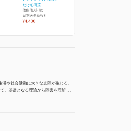
だけ心電図
佐藤 弘明(著)
日本医事新報社
¥4,400
生活や社会活動に大きな支障が生じる。
いて、基礎となる理論から障害を理解し、