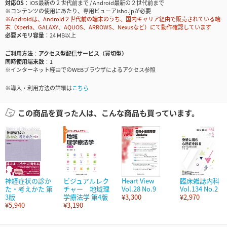
対応OS
iOS最新の２世代前まで / Android最新の２世代前まで
※コンテンツの使用にあたり、専用ビューアisho.jpが必要
※Androidは、Android２世代前の端末のうち、国内キャリア経由で販売されている端
末（Xperia、GALAXY、AQUOS、ARROWS、Nexusなど）にて動作確認しています
必要メモリ容量
24 MB以上
ご利用方法
アクセス型配信サービス（買切型）
同時使用端末数
1
※インターネット経由でのWEBブラウザによるアクセス参照
※導入・利用方法の詳細は
こちら
この商品を買った人は、こんな商品も買っています。
神経症状の診か
ビジュアルレク
Heart View
臨床雑誌内科
た・考えかた 第
チャー 地域理
Vol.28 No.9
Vol.134 No.2
3版
学療法学 第4版
¥3,300
¥2,970
¥5,940
¥3,190