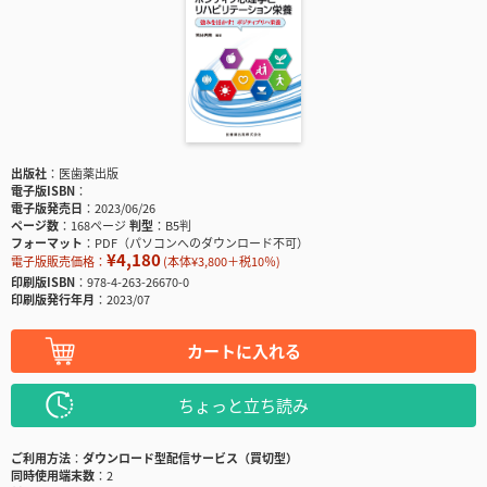
出版社
医歯薬出版
電子版ISBN
電子版発売日
2023/06/26
ページ数
168ページ
判型
B5判
フォーマット
PDF（パソコンへのダウンロード不可）
¥4,180
電子版販売価格：
(本体¥3,800＋税10％)
印刷版ISBN
978-4-263-26670-0
印刷版発行年月
2023/07
カートに入れる
ちょっと立ち読み
ご利用方法
ダウンロード型配信サービス（買切型）
同時使用端末数
2