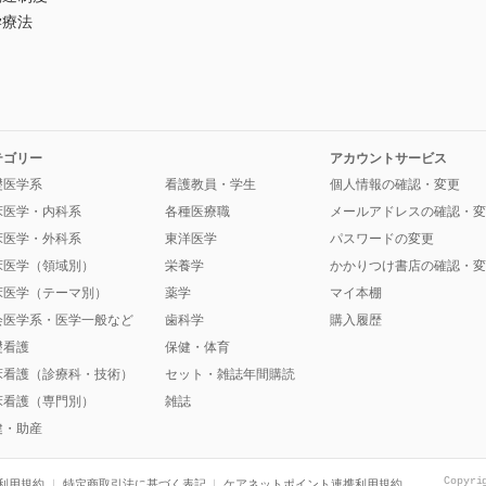
学療法
テゴリー
アカウントサービス
礎医学系
看護教員・学生
個人情報の確認・変更
床医学・内科系
各種医療職
メールアドレスの確認・変
床医学・外科系
東洋医学
パスワードの変更
床医学（領域別）
栄養学
かかりつけ書店の確認・変
床医学（テーマ別）
薬学
マイ本棚
会医学系・医学一般など
歯科学
購入履歴
礎看護
保健・体育
床看護（診療科・技術）
セット・雑誌年間購読
床看護（専門別）
雑誌
健・助産
Copyri
利用規約
特定商取引法に基づく表記
ケアネットポイント連携利用規約