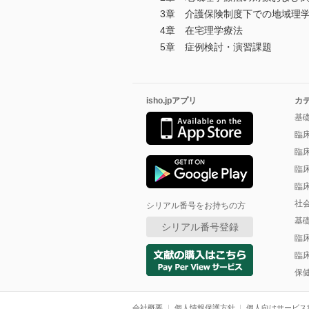
3章 介護保険制度下での地域理
4章 在宅理学療法
5章 症例検討・演習課題
isho.jpアプリ
カ
基
臨
臨
臨
臨
社
シリアル番号をお持ちの方
基
シリアル番号登録
臨
臨
保
会社概要
個人情報保護方針
個人向けサービス