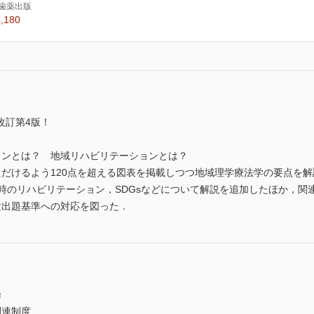
歯薬出版
,180
改訂第4版！
ョンとは？ 地域リハビリテーションとは？
ただけるよう120点を超える図表を掲載しつつ地域理学療法学の要点を
害時のリハビリテーション，SDGsなどについて解説を追加したほか，関
験出題基準への対応を図った．
論
関連制度