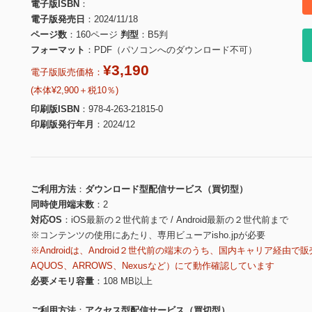
電子版ISBN
電子版発売日
2024/11/18
ページ数
160ページ
判型
B5判
フォーマット
PDF（パソコンへのダウンロード不可）
¥3,190
電子版販売価格：
(本体¥2,900＋税10％)
印刷版ISBN
978-4-263-21815-0
印刷版発行年月
2024/12
ご利用方法
ダウンロード型配信サービス（買切型）
同時使用端末数
2
対応OS
iOS最新の２世代前まで / Android最新の２世代前まで
※コンテンツの使用にあたり、専用ビューアisho.jpが必要
※Androidは、Android２世代前の端末のうち、国内キャリア経由で販
AQUOS、ARROWS、Nexusなど）にて動作確認しています
必要メモリ容量
108 MB以上
ご利用方法
アクセス型配信サービス（買切型）