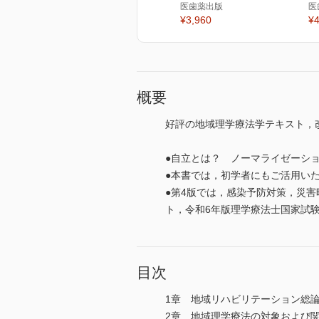
医歯薬出版
医
¥3,960
¥4
概要
好評の地域理学療法学テキスト，
●自立とは？ ノーマライゼーシ
●本書では，初学者にもご活用い
●第4版では，感染予防対策，災
ト，令和6年版理学療法士国家試
目次
1章 地域リハビリテーション総
2章 地域理学療法の対象および