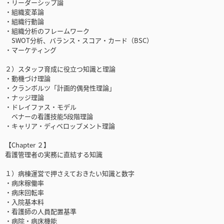
・リーダーシップ論
・組織変革論
・組織行動論
・組織分析のフレームワーク
SWOT分析、バランス・スコア・カード（BSC）
・マーケティング
２）スタッフ育成に役立つ知識と理論
・動機づけ理論
・クランボルツ「計画的偶発性理論」
・ナッジ理論
・ドレイファス・モデル
ベナーの看護技能5段階理論
・キャリア・ディベロップメント理論
【Chapter ２】
看護管理者の実務に直結する知識
１）病棟運営で押さえておきたい知識と数字
・病床稼働率
・病床回転率
・入院基本料
・看護師の人員配置基準
・病院・病床機能