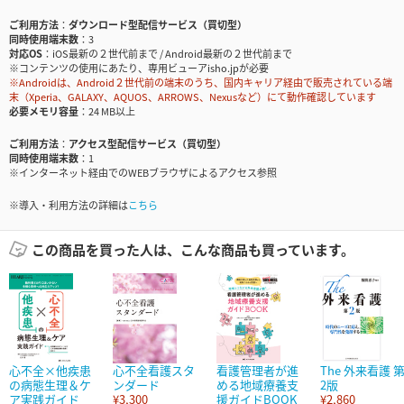
ご利用方法
ダウンロード型配信サービス（買切型）
同時使用端末数
3
対応OS
iOS最新の２世代前まで / Android最新の２世代前まで
※コンテンツの使用にあたり、専用ビューアisho.jpが必要
※Androidは、Android２世代前の端末のうち、国内キャリア経由で販売されている端
末（Xperia、GALAXY、AQUOS、ARROWS、Nexusなど）にて動作確認しています
必要メモリ容量
24 MB以上
ご利用方法
アクセス型配信サービス（買切型）
同時使用端末数
1
※インターネット経由でのWEBブラウザによるアクセス参照
※導入・利用方法の詳細は
こちら
この商品を買った人は、こんな商品も買っています。
心不全×他疾患
心不全看護スタ
看護管理者が進
The 外来看護 
の病態生理＆ケ
ンダード
める地域療養支
2版
ア実践ガイド
¥3,300
援ガイドBOOK
¥2,860