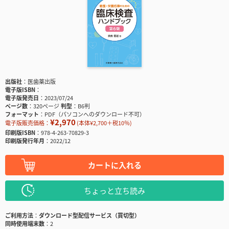
出版社
医歯薬出版
電子版ISBN
電子版発売日
2023/07/24
ページ数
320ページ
判型
B6判
フォーマット
PDF（パソコンへのダウンロード不可）
¥2,970
電子版販売価格：
(本体¥2,700＋税10％)
印刷版ISBN
978-4-263-70829-3
印刷版発行年月
2022/12
カートに入れる
ちょっと立ち読み
ご利用方法
ダウンロード型配信サービス（買切型）
同時使用端末数
2