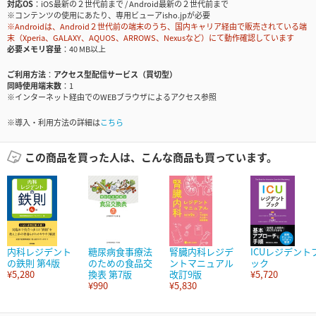
対応OS
iOS最新の２世代前まで / Android最新の２世代前まで
※コンテンツの使用にあたり、専用ビューアisho.jpが必要
※Androidは、Android２世代前の端末のうち、国内キャリア経由で販売されている端
末（Xperia、GALAXY、AQUOS、ARROWS、Nexusなど）にて動作確認しています
必要メモリ容量
40 MB以上
ご利用方法
アクセス型配信サービス（買切型）
同時使用端末数
1
※インターネット経由でのWEBブラウザによるアクセス参照
※導入・利用方法の詳細は
こちら
この商品を買った人は、こんな商品も買っています。
内科レジデント
糖尿病食事療法
腎臓内科レジデ
ICUレジデント
の鉄則 第4版
のための食品交
ントマニュアル
ック
¥5,280
換表 第7版
改訂9版
¥5,720
¥990
¥5,830