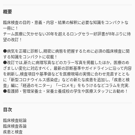
概要
臨床検査の目的・意義・内容・結果の解釈に必要な知識をコンパクトな
一冊に！
チーム医療に欠かせない20年を超えるロングセラー好評書が8年ぶりに待
望の改訂！
●病気を正確に診断し,精密に病態を把握するために必須の臨床検査に関
する知識をコンパクトに収載！
●改訂では,新たに病理写真などのカラー写真を掲載したほか，医療のめ
ざましい変化に対応すべく，最新の診断基準やガイドラインに沿って内容
を刷新し,検査項目や基準値などを医療現場の実情に合わせ見直すととも
に「新型コロナウイルス感染症」などの新たな疾患を追加し,「疾患と検
査」編に「経過のモニター」「一口メモ」をもうけるなどコラムを充実.
●看護師・管理栄養士・栄養士養成校の学生や医療スタッフにお勧め！
目次
臨床検査総論
臨床検査各論
疾患と検査