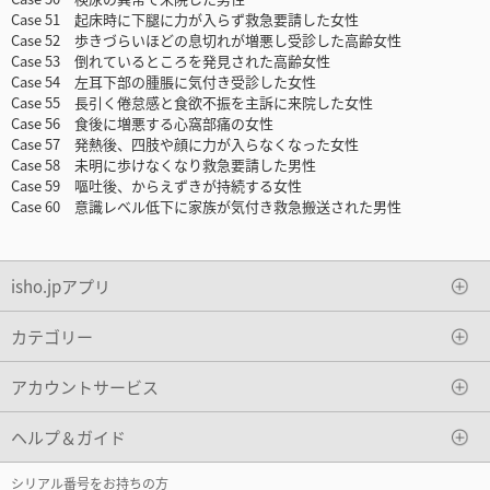
Case 51 起床時に下腿に力が入らず救急要請した女性
Case 52 歩きづらいほどの息切れが増悪し受診した高齢女性
Case 53 倒れているところを発見された高齢女性
Case 54 左耳下部の腫脹に気付き受診した女性
Case 55 長引く倦怠感と食欲不振を主訴に来院した女性
Case 56 食後に増悪する心窩部痛の女性
Case 57 発熱後、四肢や顔に力が入らなくなった女性
Case 58 未明に歩けなくなり救急要請した男性
Case 59 嘔吐後、からえずきが持続する女性
Case 60 意識レベル低下に家族が気付き救急搬送された男性
isho.jpアプリ
カテゴリー
アカウントサービス
ヘルプ＆ガイド
シリアル番号をお持ちの方