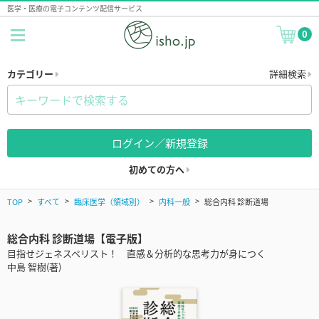
医学・医療の電子コンテンツ配信サービス
0
カテゴリー
詳細検索
ログイン／新規登録
初めての方へ
TOP
すべて
臨床医学（領域別）
内科一般
総合内科 診断道場
総合内科 診断道場【電子版】
目指せジェネスペリスト！ 直感＆分析的な思考力が身につく
中島 智樹(著)