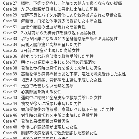
Case 27 嘔吐、下痢で発症し、他院での処方で良くならない腹痛
Case 28 左足の腫脹が日増しに悪化し来院した男性
Case 29 覚醒不良とバイタル悪化により救急搬送された高齢女性
Case 30 解熱後、口渇と体重減少で受診した中年女性
Case 31 血便や顔面の出血が現れた高齢男性
Case 32 2カ月前から失神発作を繰り返す高齢男性
Case 33 歩行が困難になるほどの全身倦怠感を訴える高齢男性
Case 34 両側大腿部痛と高熱を呈した男性
Case 35 3日前に黄疸が出現した高齢女性
Case 36 刺すような心窩部痛で救急受診した男性
Case 37 明け方の業務中に生じた5分間の意識消失
Case 38 発熱と歩行時の息切れを訴えて来院した男性
Case 39 高熱を伴う感冒症状のあと下痢、嘔吐で救急受診した女性
Case 40 増悪する胸痛、背部痛を主訴に来院した女性
Case 41 治療で改善しない高熱と皮疹
Case 42 心窩部痛を訴える女性
Case 43 運動中に喘鳴と全身皮疹で救急受診した女性
Case 44 複視が徐々に増悪し来院した男性
Case 45 頭部受傷後の倦怠感、意識レベル低下を呈した男性
Case 46 労作時の息切れを主訴に来院した高齢男性
Case 47 発熱と呂律困難の高齢男性
Case 48 食後に心窩部痛が出現した女性
Case 49 胸部不快感を訴えて救急受診した高齢女性
Case 50 検尿の異常で来院した男性