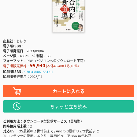
出版社
じほう
電子版ISBN
電子版発売日
2023/09/04
ページ数
480ページ
判型
B5
フォーマット
PDF（パソコンへのダウンロード不可）
¥5,940
電子版販売価格：
(本体¥5,400＋税10％)
印刷版ISBN
978-4-8407-5512-2
印刷版発行年月
2023/04
カートに入れる
ちょっと立ち読み
ご利用方法
ダウンロード型配信サービス（買切型）
同時使用端末数
2
対応OS
iOS最新の２世代前まで / Android最新の２世代前まで
※コンテンツの使用にあたり、専用ビューアisho.jpが必要