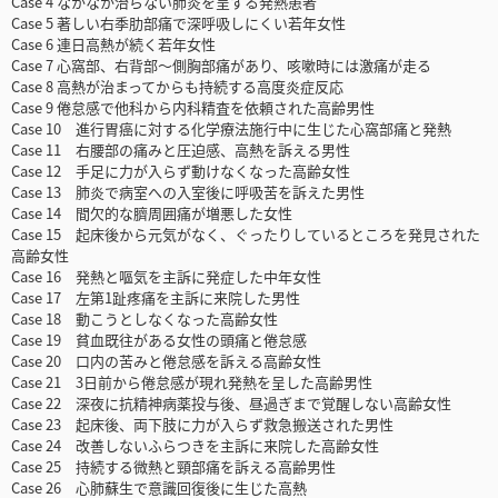
Case 4 なかなか治らない肺炎を呈する発熱患者
Case 5 著しい右季肋部痛で深呼吸しにくい若年女性
Case 6 連日高熱が続く若年女性
Case 7 心窩部、右背部～側胸部痛があり、咳嗽時には激痛が走る
Case 8 高熱が治まってからも持続する高度炎症反応
Case 9 倦怠感で他科から内科精査を依頼された高齢男性
Case 10 進行胃癌に対する化学療法施行中に生じた心窩部痛と発熱
Case 11 右腰部の痛みと圧迫感、高熱を訴える男性
Case 12 手足に力が入らず動けなくなった高齢女性
Case 13 肺炎で病室への入室後に呼吸苦を訴えた男性
Case 14 間欠的な臍周囲痛が増悪した女性
Case 15 起床後から元気がなく、ぐったりしているところを発見された
高齢女性
Case 16 発熱と嘔気を主訴に発症した中年女性
Case 17 左第1趾疼痛を主訴に来院した男性
Case 18 動こうとしなくなった高齢女性
Case 19 貧血既往がある女性の頭痛と倦怠感
Case 20 口内の苦みと倦怠感を訴える高齢女性
Case 21 3日前から倦怠感が現れ発熱を呈した高齢男性
Case 22 深夜に抗精神病薬投与後、昼過ぎまで覚醒しない高齢女性
Case 23 起床後、両下肢に力が入らず救急搬送された男性
Case 24 改善しないふらつきを主訴に来院した高齢女性
Case 25 持続する微熱と頸部痛を訴える高齢男性
Case 26 心肺蘇生で意識回復後に生じた高熱