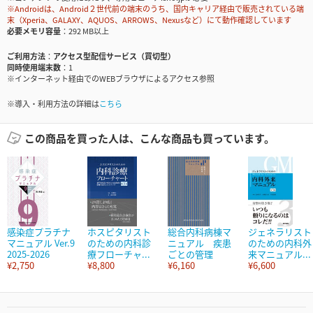
※Androidは、Android２世代前の端末のうち、国内キャリア経由で販売されている端
末（Xperia、GALAXY、AQUOS、ARROWS、Nexusなど）にて動作確認しています
必要メモリ容量
292 MB以上
ご利用方法
アクセス型配信サービス（買切型）
同時使用端末数
1
※インターネット経由でのWEBブラウザによるアクセス参照
※導入・利用方法の詳細は
こちら
この商品を買った人は、こんな商品も買っています。
感染症プラチナ
ホスピタリスト
総合内科病棟マ
ジェネラリスト
マニュアル Ver.9
のための内科診
ニュアル 疾患
のための内科外
2025-2026
療フローチャ...
ごとの管理
来マニュアル...
¥2,750
¥8,800
¥6,160
¥6,600