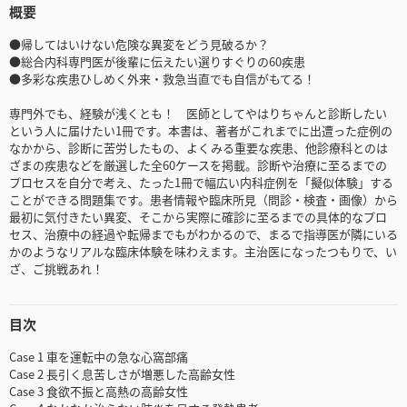
概要
●帰してはいけない危険な異変をどう見破るか？
●総合内科専門医が後輩に伝えたい選りすぐりの60疾患
●多彩な疾患ひしめく外来・救急当直でも自信がもてる！
専門外でも、経験が浅くとも！ 医師としてやはりちゃんと診断したい
という人に届けたい1冊です。本書は、著者がこれまでに出遭った症例の
なかから、診断に苦労したもの、よくみる重要な疾患、他診療科とのは
ざまの疾患などを厳選した全60ケースを掲載。診断や治療に至るまでの
プロセスを自分で考え、たった1冊で幅広い内科症例を「擬似体験」する
ことができる問題集です。患者情報や臨床所見（問診・検査・画像）から
最初に気付きたい異変、そこから実際に確診に至るまでの具体的なプロ
セス、治療中の経過や転帰までもがわかるので、まるで指導医が隣にいる
かのようなリアルな臨床体験を味わえます。主治医になったつもりで、い
ざ、ご挑戦あれ！
目次
Case 1 車を運転中の急な心窩部痛
Case 2 長引く息苦しさが増悪した高齢女性
Case 3 食欲不振と高熱の高齢女性